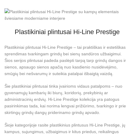
Plastikiniai plintusai Hi-Line Prestige
Plastikiniai plintusai Hi-Line Prestige – tai praktiškas ir estetiškas
sprendimas tvarkingam grindų bei sienų sandūros užbaigimui.
Šios serijos plintusai padeda paslėpti tarpą tarp
grindų dangos
ir
sienos, apsaugo sienos apačią nuo kasdienio nusidėvėjimo,
smūgių bei nešvarumų ir suteikia patalpai išbaigtą vaizdą.
Šie plastikiniai plintusai tinka įvairioms vidaus patalpoms – nuo
gyvenamųjų kambarių iki biurų, koridorių, prekybinių ar
administracinių erdvių. Hi-Line Prestige kolekcija yra patogus
pasirinkimas tada, kai norima lengvai prižiūrimo, tvarkingo ir prie
skirtingų grindų dangų priderinamo grindų apvado.
Šioje kategorijoje rasite plastikinius plintusus Hi-Line Prestige, jų
kampus, sujungimus, užbaigimus ir kitus priedus, reikalingus