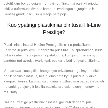
estetiškam bei patogiam montavimui. Tinkamai parinkti priedai
leidžia suformuoti švarius kampus, tvarkingus sujungimus ir
vientisą grindjuosčių liniją visoje patalpoje.
Kuo ypatingi plastikiniai plintusai Hi-Line
Prestige?
Plastikiniai plintusai Hi-Line Prestige išsiskiria praktiškumu,
universaliu pritaikymu ir paprasta priežiūra. Tai sprendimas, kuris
tinka kasdien naudojamoms patalpoms, kur grindų bei sienų
sandūra turi atrodyti tvarkingai, bet kartu būti lengvai prižiūrima.
Vienas svarbiausių šios kategorijos privalumų – galimybė rinktis
ne tik pačius plintusus, bet ir jiems pritaikytus priedus. Vidiniai
kampai, išoriniai kampai, sujungimai ir užbaigimai padeda išvengti
netvarkingų pjūvių ir leidžia pasiekti profesionalesnį montavimo
rezultatą.
Hi-Line Prestige plastikiniai plintusai gali būti derinami prie
laminato,
vinilinės dangos
, parketlenčių, PVC dangos ar kitų