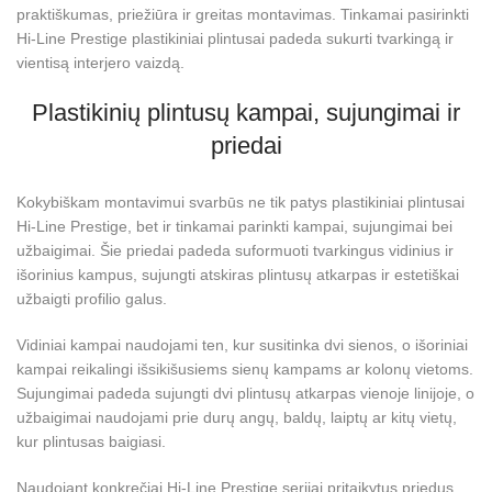
praktiškumas, priežiūra ir greitas montavimas. Tinkamai pasirinkti
Hi-Line Prestige plastikiniai plintusai padeda sukurti tvarkingą ir
vientisą interjero vaizdą.
Plastikinių plintusų kampai, sujungimai ir
priedai
Kokybiškam montavimui svarbūs ne tik patys plastikiniai plintusai
Hi-Line Prestige, bet ir tinkamai parinkti kampai, sujungimai bei
užbaigimai. Šie priedai padeda suformuoti tvarkingus vidinius ir
išorinius kampus, sujungti atskiras plintusų atkarpas ir estetiškai
užbaigti profilio galus.
Vidiniai kampai naudojami ten, kur susitinka dvi sienos, o išoriniai
kampai reikalingi išsikišusiems sienų kampams ar kolonų vietoms.
Sujungimai padeda sujungti dvi plintusų atkarpas vienoje linijoje, o
užbaigimai naudojami prie durų angų, baldų, laiptų ar kitų vietų,
kur plintusas baigiasi.
Naudojant konkrečiai Hi-Line Prestige serijai pritaikytus priedus,