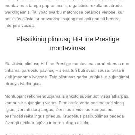
montavimas tampa paprastesnis, o galutinis rezultatas atrodo
tvarkingesnis. Tai ypač svarbu matomose patalpos vietose, kur
netikslūs pjūviai ar netvarkingi sujungimai gali gadinti bendrą
interjero vaizdą.
Plastikinių plintusų Hi-Line Prestige
montavimas
Plastikinių plintusų Hi-Line Prestige montavimas pradedamas nuo
tinkamai paruoštu paviršių – siena turi būti švari, sausa, tvirta ir
kiek įmanoma lygesnė. Taip plintusas geriau priglus, o sujungimai
atrodys tvarkingiau.
Montuojant rekomenduojama iš anksto suplanuoti visas atkarpas,
kampus ir sujungimų vietas. Pirmiausia verta pasimatuoti sienų
ilgius, įvertinti durų angas, išorinius ir vidinius kampus bei
pasiruošti reikalingus priedus. Kruopštus pasiruošimas padeda
išvengti netikslių pjūvių ir bereikalingų atliekų.