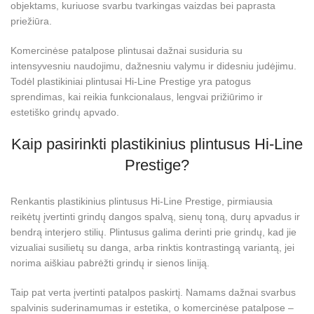
objektams, kuriuose svarbu tvarkingas vaizdas bei paprasta
priežiūra.
Komercinėse patalpose plintusai dažnai susiduria su
intensyvesniu naudojimu, dažnesniu valymu ir didesniu judėjimu.
Todėl plastikiniai plintusai Hi-Line Prestige yra patogus
sprendimas, kai reikia funkcionalaus, lengvai prižiūrimo ir
estetiško grindų apvado.
Kaip pasirinkti plastikinius plintusus Hi-Line
Prestige?
Renkantis plastikinius plintusus Hi-Line Prestige, pirmiausia
reikėtų įvertinti grindų dangos spalvą, sienų toną, durų apvadus ir
bendrą interjero stilių. Plintusus galima derinti prie grindų, kad jie
vizualiai susilietų su danga, arba rinktis kontrastingą variantą, jei
norima aiškiau pabrėžti grindų ir sienos liniją.
Taip pat verta įvertinti patalpos paskirtį. Namams dažnai svarbus
spalvinis suderinamumas ir estetika, o komercinėse patalpose –