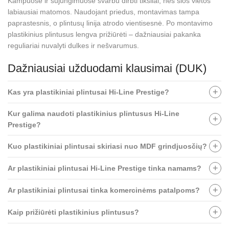
Kampuose ir sujungimuose svarbu dirbti tiksliai, nes šios vietos
labiausiai matomos. Naudojant priedus, montavimas tampa
paprastesnis, o plintusų linija atrodo vientisesnė. Po montavimo
plastikinius plintusus lengva prižiūrėti – dažniausiai pakanka
reguliariai nuvalyti dulkes ir nešvarumus.
Dažniausiai užduodami klausimai (DUK)
Kas yra plastikiniai plintusai Hi-Line Prestige?
Kur galima naudoti plastikinius plintusus Hi-Line
Prestige?
Kuo plastikiniai plintusai skiriasi nuo MDF grindjuosčių?
Ar plastikiniai plintusai Hi-Line Prestige tinka namams?
Ar plastikiniai plintusai tinka komercinėms patalpoms?
Kaip prižiūrėti plastikinius plintusus?