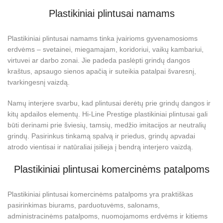
Plastikiniai plintusai namams
Plastikiniai plintusai namams tinka įvairioms gyvenamosioms
erdvėms – svetainei, miegamajam, koridoriui, vaikų kambariui,
virtuvei ar darbo zonai. Jie padeda paslėpti grindų dangos
kraštus, apsaugo sienos apačią ir suteikia patalpai švaresnį,
tvarkingesnį vaizdą.
Namų interjere svarbu, kad plintusai derėtų prie grindų dangos ir
kitų apdailos elementų. Hi-Line Prestige plastikiniai plintusai gali
būti derinami prie šviesių, tamsių, medžio imitacijos ar neutralių
grindų. Pasirinkus tinkamą spalvą ir priedus, grindų apvadai
atrodo vientisai ir natūraliai įsilieja į bendrą interjero vaizdą.
Plastikiniai plintusai komercinėms patalpoms
Plastikiniai plintusai komercinėms patalpoms yra praktiškas
pasirinkimas biurams, parduotuvėms, salonams,
administracinėms patalpoms, nuomojamoms erdvėms ir kitiems