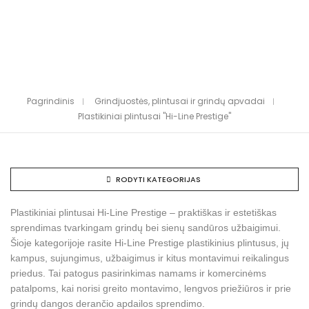
Pagrindinis
Grindjuostės, plintusai ir grindų apvadai
Plastikiniai plintusai "Hi-Line Prestige"
RODYTI KATEGORIJAS
Plastikiniai plintusai Hi-Line Prestige – praktiškas ir estetiškas
sprendimas tvarkingam grindų bei sienų sandūros užbaigimui.
Šioje kategorijoje rasite Hi-Line Prestige plastikinius plintusus, jų
kampus, sujungimus, užbaigimus ir kitus montavimui reikalingus
priedus. Tai patogus pasirinkimas namams ir komercinėms
patalpoms, kai norisi greito montavimo, lengvos priežiūros ir prie
grindų dangos derančio apdailos sprendimo.