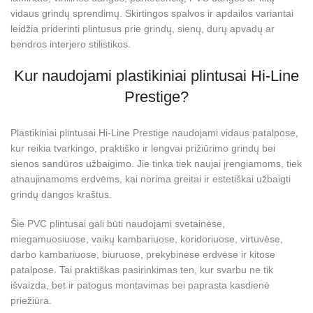
vidaus grindų sprendimų. Skirtingos spalvos ir apdailos variantai
leidžia priderinti plintusus prie grindų, sienų, durų apvadų ar
bendros interjero stilistikos.
Kur naudojami plastikiniai plintusai Hi-Line
Prestige?
Plastikiniai plintusai Hi-Line Prestige naudojami vidaus patalpose,
kur reikia tvarkingo, praktiško ir lengvai prižiūrimo grindų bei
sienos sandūros užbaigimo. Jie tinka tiek naujai įrengiamoms, tiek
atnaujinamoms erdvėms, kai norima greitai ir estetiškai užbaigti
grindų dangos kraštus.
Šie PVC plintusai gali būti naudojami svetainėse,
miegamuosiuose, vaikų kambariuose, koridoriuose, virtuvėse,
darbo kambariuose, biuruose, prekybinėse erdvėse ir kitose
patalpose. Tai praktiškas pasirinkimas ten, kur svarbu ne tik
išvaizda, bet ir patogus montavimas bei paprasta kasdienė
priežiūra.