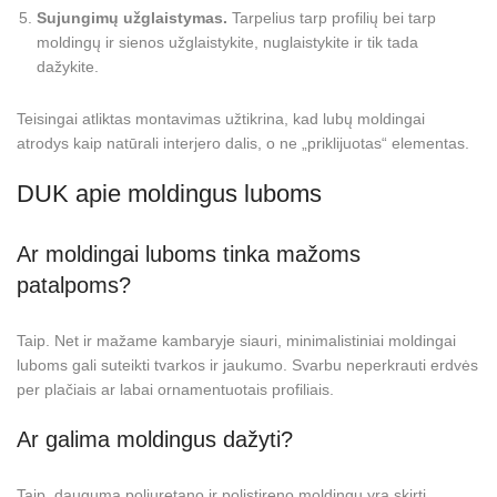
Sujungimų užglaistymas.
Tarpelius tarp profilių bei tarp
moldingų ir sienos užglaistykite, nuglaistykite ir tik tada
dažykite.
Teisingai atliktas montavimas užtikrina, kad lubų moldingai
atrodys kaip natūrali interjero dalis, o ne „priklijuotas“ elementas.
DUK apie moldingus luboms
Ar moldingai luboms tinka mažoms
patalpoms?
Taip. Net ir mažame kambaryje siauri, minimalistiniai moldingai
luboms gali suteikti tvarkos ir jaukumo. Svarbu neperkrauti erdvės
per plačiais ar labai ornamentuotais profiliais.
Ar galima moldingus dažyti?
Taip, dauguma poliuretano ir polistireno moldingų yra skirti