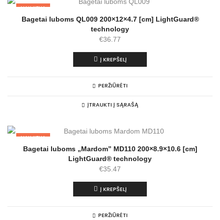
NAUJIENA
Bagetai luboms QL009 200×12×4.7 [cm] LightGuard®
technology
€
36.77
Į KREPŠELĮ
PERŽIŪRĖTI
ĮTRAUKTI Į SĄRAŠĄ
NAUJIENA
Bagetai luboms „Mardom” MD110 200×8.9×10.6 [cm]
LightGuard® technology
€
35.47
Į KREPŠELĮ
PERŽIŪRĖTI