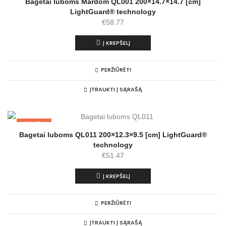
Bagetai luboms Mardom QL001 200×14.7×14.7 [cm]
LightGuard® technology
€
58.77
Į KREPŠELĮ
PERŽIŪRĖTI
ĮTRAUKTI Į SĄRAŠĄ
NAUJIENA
Bagetai luboms QL011 200×12.3×9.5 [cm] LightGuard®
technology
€
51.47
Į KREPŠELĮ
PERŽIŪRĖTI
ĮTRAUKTI Į SĄRAŠĄ