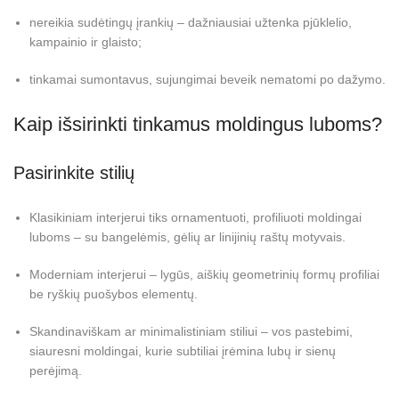
nereikia sudėtingų įrankių – dažniausiai užtenka pjūklelio,
kampainio ir glaisto;
tinkamai sumontavus, sujungimai beveik nematomi po dažymo.
Kaip išsirinkti tinkamus moldingus luboms?
Pasirinkite stilių
Klasikiniam interjerui tiks ornamentuoti, profiliuoti moldingai
luboms – su bangelėmis, gėlių ar linijinių raštų motyvais.
Moderniam interjerui – lygūs, aiškių geometrinių formų profiliai
be ryškių puošybos elementų.
Skandinaviškam ar minimalistiniam stiliui – vos pastebimi,
siauresni moldingai, kurie subtiliai įrėmina lubų ir sienų
perėjimą.