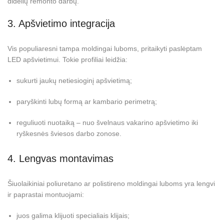
didelių remonto darbų.
3. Apšvietimo integracija
Vis populiaresni tampa moldingai luboms, pritaikyti paslėptam
LED apšvietimui. Tokie profiliai leidžia:
sukurti jaukų netiesioginį apšvietimą;
paryškinti lubų formą ar kambario perimetrą;
reguliuoti nuotaiką – nuo švelnaus vakarino apšvietimo iki
ryškesnės šviesos darbo zonose.
4. Lengvas montavimas
Šiuolaikiniai poliuretano ar polistireno moldingai luboms yra lengvi
ir paprastai montuojami:
juos galima klijuoti specialiais klijais;