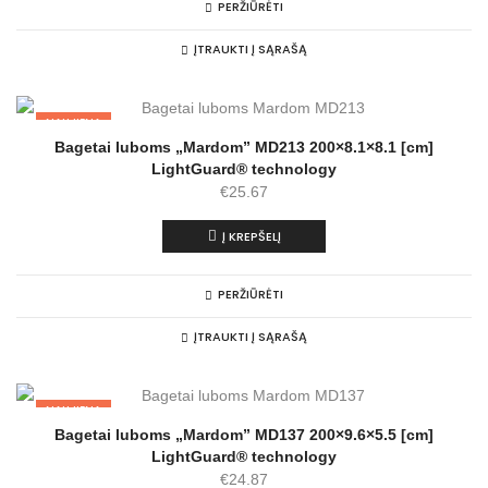
PERŽIŪRĖTI
ĮTRAUKTI Į SĄRAŠĄ
NAUJIENA
Bagetai luboms „Mardom” MD213 200×8.1×8.1 [cm]
LightGuard® technology
€
25.67
Į KREPŠELĮ
PERŽIŪRĖTI
ĮTRAUKTI Į SĄRAŠĄ
NAUJIENA
Bagetai luboms „Mardom” MD137 200×9.6×5.5 [cm]
LightGuard® technology
€
24.87