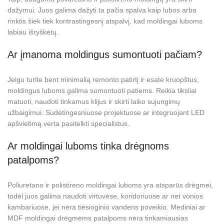
dažymui. Juos galima dažyti ta pačia spalva kaip lubos arba
rinktis šiek tiek kontrastingesnį atspalvį, kad moldingai luboms
labiau išryškėtų.
Ar įmanoma moldingus sumontuoti pačiam?
Jeigu turite bent minimalią remonto patirtį ir esate kruopštus,
moldingus luboms galima sumontuoti patiems. Reikia tiksliai
matuoti, naudoti tinkamus klijus ir skirti laiko sujungimų
užbaigimui. Sudėtingesniuose projektuose ar integruojant LED
apšvietimą verta pasitelkti specialistus.
Ar moldingai luboms tinka drėgnoms
patalpoms?
Poliuretano ir polistireno moldingai luboms yra atsparūs drėgmei,
todėl juos galima naudoti virtuvėse, koridoriuose ar net vonios
kambariuose, jei nėra tiesioginio vandens poveikio. Mediniai ar
MDF moldingai drėgmėms patalpoms nėra tinkamiausias