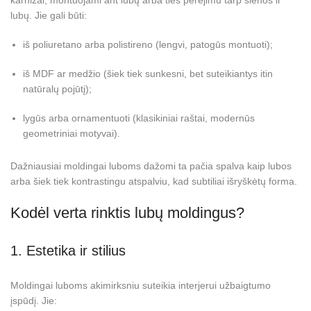
karnizai, montuojami ant lubų arba ties perėjimu tarp sienos ir
lubų. Jie gali būti:
iš poliuretano arba polistireno (lengvi, patogūs montuoti);
iš MDF ar medžio (šiek tiek sunkesni, bet suteikiantys itin
natūralų pojūtį);
lygūs arba ornamentuoti (klasikiniai raštai, modernūs
geometriniai motyvai).
Dažniausiai moldingai luboms dažomi ta pačia spalva kaip lubos
arba šiek tiek kontrastingu atspalviu, kad subtiliai išryškėtų forma.
Kodėl verta rinktis lubų moldingus?
1. Estetika ir stilius
Moldingai luboms akimirksniu suteikia interjerui užbaigtumo
įspūdį. Jie: