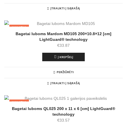
ĮTRAUKTI Į SĄRAŠĄ
NAUJIENA
Bagetai luboms Mardom MD105 200×10.8×12 [cm]
LightGuard® technology
€
33.87
Į KREPŠELĮ
PERŽIŪRĖTI
ĮTRAUKTI Į SĄRAŠĄ
NAUJIENA
Bagetai luboms QL025 200 x 11 x 6 [cm] LightGuard®
technology
€
33.57