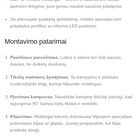
jautresni drėgmei; juos geriau naudoti sausose patalpose.
Jei planuojate paslėptą apšvietimą, rinkitės specialiai tam
pritaikytus profilius su nišomis LED juostoms.
Montavimo patarimai
Paviršiaus paruošimas.
Lubos ir sienos turi būti sausos,
švarios, be dulkėtų sluoksnių.
Tikslių matmenų žymėjimas.
Su kampainiu ir pieštuku
nusibraižykite liniją, kurioje klijuosite moldingus.
Pjovimas kampuose.
Naudokite kampinę dėžutę (stuslą), kad
sujungimai 90° kampu būtų tikslūs ir estetiški.
Klijavimas.
Moldingai luboms dažniausiai klijuojami specialiais
poliuretano klijais ar glaistu. Juostą prispauskite, kol klijai
pradeda stingti.