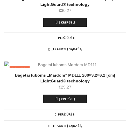
LightGuard® technology
€
30.27
Į KREPŠELĮ
PERŽIŪRĖTI
ĮTRAUKTI Į SĄRAŠĄ
NAUJIENA
Bagetai luboms „Mardom” MD111 200×9.2×6.2 [cm]
LightGuard® technology
€
29.27
Į KREPŠELĮ
PERŽIŪRĖTI
ĮTRAUKTI Į SĄRAŠĄ