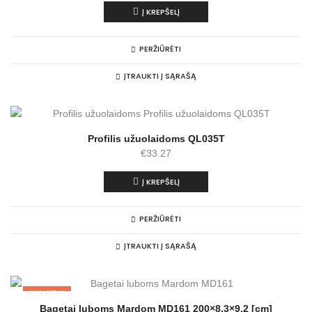
Į KREPŠELĮ
PERŽIŪRĖTI
ĮTRAUKTI Į SĄRAŠĄ
Profilis užuolaidoms QL035T
€
33.27
Į KREPŠELĮ
PERŽIŪRĖTI
ĮTRAUKTI Į SĄRAŠĄ
NAUJIENA
Bagetai luboms Mardom MD161 200×8.3×9.2 [cm]