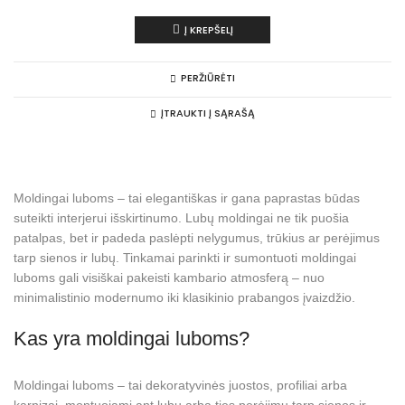
Į KREPŠELĮ
PERŽIŪRĖTI
ĮTRAUKTI Į SĄRAŠĄ
Moldingai luboms – tai elegantiškas ir gana paprastas būdas
suteikti interjerui išskirtinumo. Lubų moldingai ne tik puošia
patalpas, bet ir padeda paslėpti nelygumus, trūkius ar perėjimus
tarp sienos ir lubų. Tinkamai parinkti ir sumontuoti moldingai
luboms gali visiškai pakeisti kambario atmosferą – nuo
minimalistinio modernumo iki klasikinio prabangos įvaizdžio.
Kas yra moldingai luboms?
Moldingai luboms – tai dekoratyvinės juostos, profiliai arba