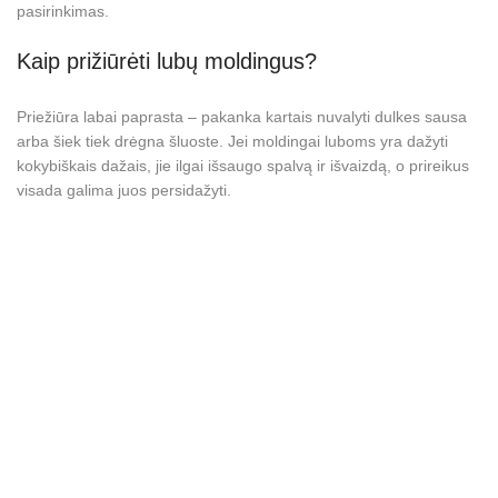
pasirinkimas.
Kaip prižiūrėti lubų moldingus?
Priežiūra labai paprasta – pakanka kartais nuvalyti dulkes sausa
arba šiek tiek drėgna šluoste. Jei moldingai luboms yra dažyti
kokybiškais dažais, jie ilgai išsaugo spalvą ir išvaizdą, o prireikus
visada galima juos persidažyti.