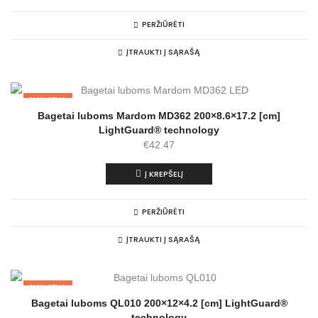
PERŽIŪRĖTI
ĮTRAUKTI Į SĄRAŠĄ
NAUJIENA
Bagetai luboms Mardom MD362 200×8.6×17.2 [cm]
LightGuard® technology
€
42.47
Į KREPŠELĮ
PERŽIŪRĖTI
ĮTRAUKTI Į SĄRAŠĄ
NAUJIENA
Bagetai luboms QL010 200×12×4.2 [cm] LightGuard®
technology