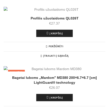
Profilis užuolaidoms QL026T
€
27.37
Į KREPŠELĮ
PERŽIŪRĖTI
ĮTRAUKTI Į SĄRAŠĄ
NAUJIENA
Bagetai luboms „Mardom” MD380 200×6.7×6.7 [cm]
LightGuard® technology
€
26.07
Į KREPŠELĮ