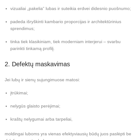
vizualiai „pakelia“ lubas ir suteikia erdvei didesnio puošnumo;
padeda išryškinti kambario proporcijas ir architektūrinius
sprendimus;
tinka tiek klasikiniam, tiek moderniam interjerui – svarbu
parinkti tinkamą profilį.
2. Defektų maskavimas
Jei lubų ir sienų sujungimuose matosi:
įtrūkimai;
nelygūs glaisto perėjimai;
kraštų nelygumai arba tarpeliai,
moldingai luboms yra vienas efektyviausių būdų juos paslėpti be