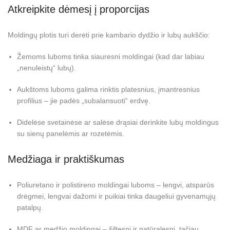
Atkreipkite dėmesį į proporcijas
Moldingų plotis turi derėti prie kambario dydžio ir lubų aukščio:
Žemoms luboms tinka siauresni moldingai (kad dar labiau
„nenuleistų“ lubų).
Aukštoms luboms galima rinktis platesnius, įmantresnius
profilius – jie padės „subalansuoti“ erdvę.
Didelėse svetainėse ar salėse drąsiai derinkite lubų moldingus
su sienų panelėmis ar rozetėmis.
Medžiaga ir praktiškumas
Poliuretano ir polistireno moldingai luboms – lengvi, atsparūs
drėgmei, lengvai dažomi ir puikiai tinka daugeliui gyvenamųjų
patalpų.
MDF ar medžio moldingai – šiltesni ir natūralesni, tačiau