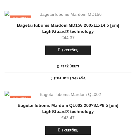
NAUJIENA
Bagetai luboms Mardom MD156 200x11x14.5 [cm]
LightGuard® technology
€
44.37
Į KREPŠELĮ
PERŽIŪRĖTI
ĮTRAUKTI Į SĄRAŠĄ
NAUJIENA
Bagetai luboms Mardom QL002 200×8.5×8.5 [cm]
LightGuard® technology
€
43.47
Į KREPŠELĮ