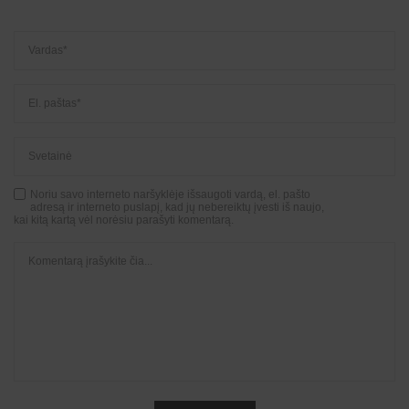
Noriu savo interneto naršyklėje išsaugoti vardą, el. pašto
adresą ir interneto puslapį, kad jų nebereiktų įvesti iš naujo,
kai kitą kartą vėl norėsiu parašyti komentarą.