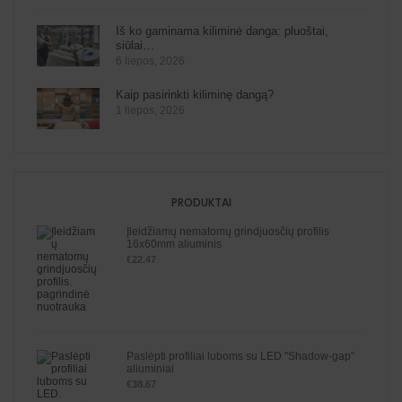
Iš ko gaminama kiliminė danga: pluoštai,
siūlai…
6 liepos, 2026
Kaip pasirinkti kiliminę dangą?
1 liepos, 2026
PRODUKTAI
Įleidžiamų nematomų grindjuosčių profilis
16x60mm aliuminis
€
22.47
Paslėpti profiliai luboms su LED "Shadow-gap"
aliuminiai
€
38.67