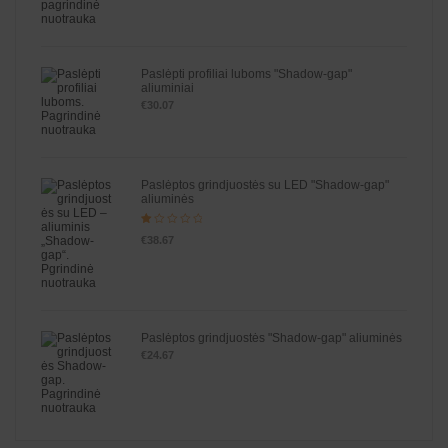
Paslėpti profiliai luboms "Shadow-gap"
aliuminiai
€
30.07
Paslėptos grindjuostės su LED "Shadow-gap"
aliuminės
Įve
€
38.67
rti
ni
ma
s
:
1.
00
iš
5
Paslėptos grindjuostės "Shadow-gap" aliuminės
€
24.67