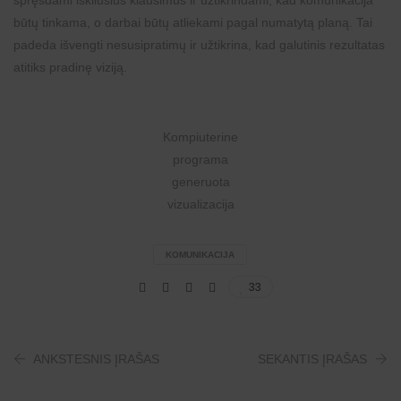
būtų tinkama, o darbai būtų atliekami pagal numatytą planą. Tai
padeda išvengti nesusipratimų ir užtikrina, kad galutinis rezultatas
atitiks pradinę viziją.
Kompiuterine
programa
generuota
vizualizacija
KOMUNIKACIJA
33
ANKSTESNIS ĮRAŠAS
SEKANTIS ĮRAŠAS