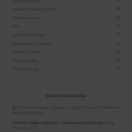
Grindų dangos
02
Interjero dizainerio ABC
04
Kiliminė danga
08
Kita
01
Laminuota danga
01
Medžiagos ir dizainas
18
Pasidaryk pats
05
Sienų apdaila
02
Vinilinė danga
01
SKAITOMIAUSI ĮRAŠAI
Kiliminės dangos dažymas: svarbiausios technologijos ir jų…
29 liepos, 2026