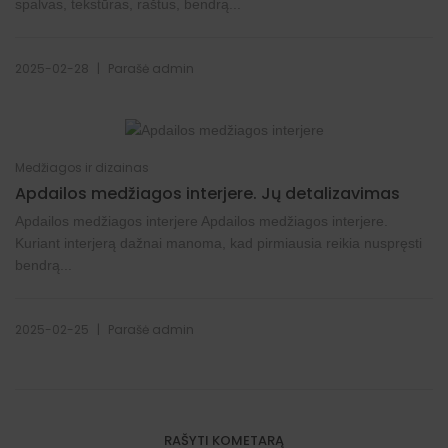
spalvas, tekstūras, raštus, bendrą...
|
2025-02-28
Parašė
admin
Medžiagos ir dizainas
Apdailos medžiagos interjere. Jų detalizavimas
Apdailos medžiagos interjere Apdailos medžiagos interjere.
Kuriant interjerą dažnai manoma, kad pirmiausia reikia nuspręsti
bendrą...
|
2025-02-25
Parašė
admin
RAŠYTI KOMETARĄ