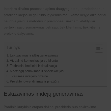
Interjero dizaino procesas apima daugybę etapų, pradedant nuo
pradinės idėjos iki galutinio įgyvendinimo. Šiame kelyje dizaineriai
naudoja įvairius metodus ir priemones, siekdami efektyviai
perteikti savo sumanymus tiek sau, tiek klientams, tiek kitiems
projekto dalyviams.
Turinys
Eskizavimas ir idėjų generavimas
Vizualinė komunikacija su klientu
Techniniai brėžiniai ir detalizacija
Medžiagų parinkimas ir specifikacijos
Tvarumas interjero dizaine
Projekto įgyvendinimas ir priežiūra
Eskizavimas ir idėjų generavimas
Pradinis kūrybinis etapas dažnai prasideda nuo eskizavimo.