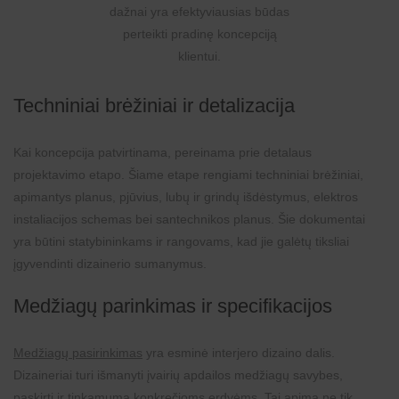
dažnai yra efektyviausias būdas
perteikti pradinę koncepciją
klientui.
Techniniai brėžiniai ir detalizacija
Kai koncepcija patvirtinama, pereinama prie detalaus
projektavimo etapo. Šiame etape rengiami techniniai brėžiniai,
apimantys planus, pjūvius, lubų ir grindų išdėstymus, elektros
instaliacijos schemas bei santechnikos planus. Šie dokumentai
yra būtini statybininkams ir rangovams, kad jie galėtų tiksliai
įgyvendinti dizainerio sumanymus.
Medžiagų parinkimas ir specifikacijos
Medžiagų pasirinkimas
yra esminė interjero dizaino dalis.
Dizaineriai turi išmanyti įvairių apdailos medžiagų savybes,
paskirtį ir tinkamumą konkrečioms erdvėms. Tai apima ne tik