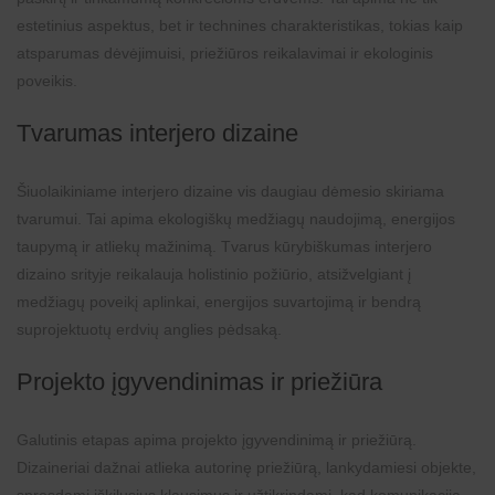
estetinius aspektus, bet ir technines charakteristikas, tokias kaip
atsparumas dėvėjimuisi, priežiūros reikalavimai ir ekologinis
poveikis.
Tvarumas interjero dizaine
Šiuolaikiniame interjero dizaine vis daugiau dėmesio skiriama
tvarumui. Tai apima ekologiškų medžiagų naudojimą, energijos
taupymą ir atliekų mažinimą. Tvarus kūrybiškumas interjero
dizaino srityje reikalauja holistinio požiūrio, atsižvelgiant į
medžiagų poveikį aplinkai, energijos suvartojimą ir bendrą
suprojektuotų erdvių anglies pėdsaką.
Projekto įgyvendinimas ir priežiūra
Galutinis etapas apima projekto įgyvendinimą ir priežiūrą.
Dizaineriai dažnai atlieka autorinę priežiūrą, lankydamiesi objekte,
spręsdami iškilusius klausimus ir užtikrindami, kad komunikacija