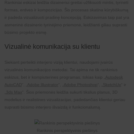
Rankiniai eskizai leidžia dizaineriui greitai užfiksuoti mintis, tyrinėti
formas, erdves ir kompozicijas. Šis procesas skatina kūrybiškumą
ir padeda vizualizuoti pradinę koncepciją. Eskizavimas taip pat yra
asmeninė dizainerio tyrinėjimo priemonė, leidžianti giliau suprasti
būsimo projekto esmę.
Vizualinė komunikacija su klientu
Siekiant perteikti interjero viziją klientui, naudojami įvairūs
vizualinės komunikacijos metodai. Tai apima ne tik rankinius
eskizus, bet ir kompiuterines programas, tokias kaip „
Autodesk
AutoCAD
“, „
Adobe Illustrator
“, „
Adobe Photoshop
“, „
SketchUp
“ ir
„
3ds Max
“. Šios priemonės leidžia sukurti tikslius planus, 3D
modelius ir realistines vizualizacijas, padedančias klientui geriau
suprasti būsimo interjero išvaizdą ir funkcionalumą.
Rankinis perspektyvinis piešinys