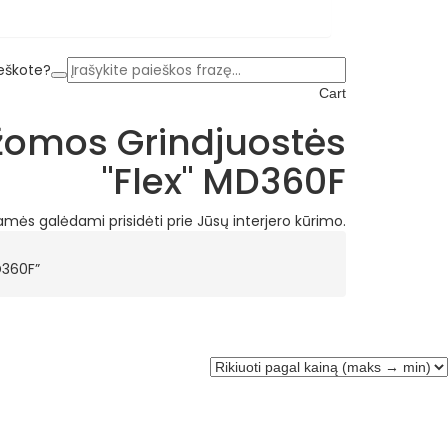
ieškote?
Cart
žomos Grindjuostės
"Flex" MD360F
amės galėdami prisidėti prie Jūsų interjero kūrimo.
D360F”