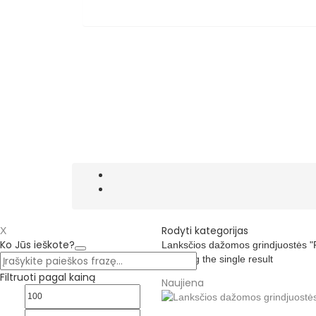
Rodyti kategorijas
X
Ko Jūs ieškote?
Lanksčios dažomos grindjuostės 
Showing the single result
Filtruoti pagal kainą
Naujiena
Min
Maks
kaina
kaina