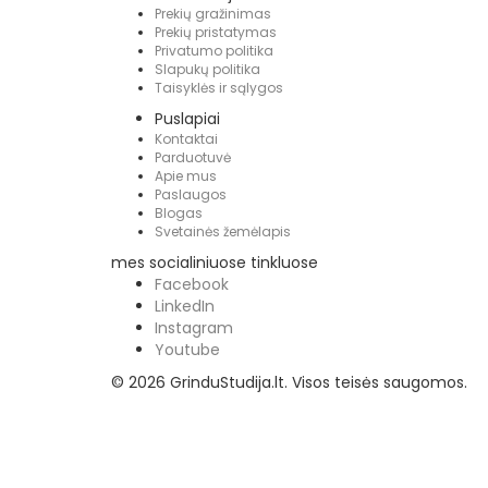
Prekių gražinimas
Prekių pristatymas
Privatumo politika
Slapukų politika
Taisyklės ir sąlygos
Puslapiai
Kontaktai
Parduotuvė
Apie mus
Paslaugos
Blogas
Svetainės žemėlapis
mes socialiniuose tinkluose
Facebook
LinkedIn
Instagram
Youtube
© 2026 GrinduStudija.lt. Visos teisės saugomos.