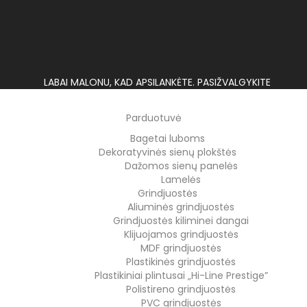
LABAI MALONU, KAD APSILANKĖTE. PASIŽVALGYKITE
Parduotuvė
Bagetai luboms
Dekoratyvinės sienų plokštės
Dažomos sienų panelės
Lamelės
Grindjuostės
Aliuminės grindjuostės
Grindjuostės kiliminei dangai
Klijuojamos grindjuostės
MDF grindjuostės
Plastikinės grindjuostės
Plastikiniai plintusai „Hi-Line Prestige”
Polistireno grindjuostės
PVC grindjuostės