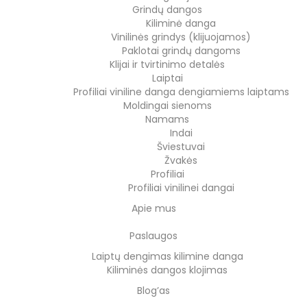
Grindų dangos
Kiliminė danga
Vinilinės grindys (klijuojamos)
Paklotai grindų dangoms
Klijai ir tvirtinimo detalės
Laiptai
Profiliai viniline danga dengiamiems laiptams
Moldingai sienoms
Namams
Indai
Šviestuvai
Žvakės
Profiliai
Profiliai vinilinei dangai
Apie mus
Paslaugos
Laiptų dengimas kilimine danga
Kiliminės dangos klojimas
Blog’as