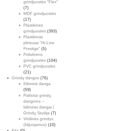
grindjuostės "Flex"
(7)
MDF grindjuostės
(17)
Plastikinės
grindjuostės
(393)
Plastikiniai
plintusai "Hi-Line
Prestige"
(5)
Polistireno
grindjuostės
(104)
PVC grindjuostės
(21)
Grindų dangos
(76)
Kiliminė danga
(59)
Paklotai grindų
dangoms –
kiliminei dangai |
Grindų Studija
(7)
Vinilinės grindys
(klijuojamos)
(10)
Kita
(0)