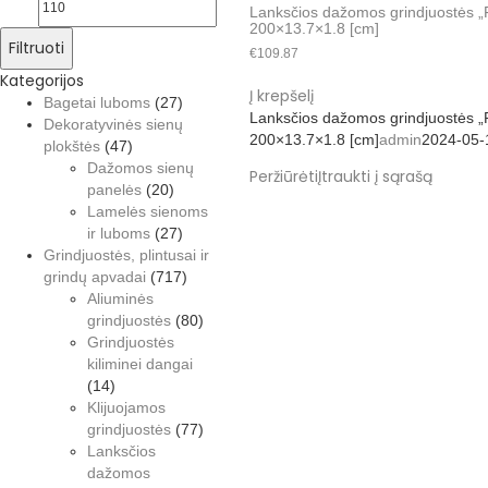
Lanksčios dažomos grindjuostės 
200×13.7×1.8 [cm]
Filtruoti
€
109.87
Kategorijos
Į krepšelį
Bagetai luboms
(27)
Lanksčios dažomos grindjuostės 
Dekoratyvinės sienų
200×13.7×1.8 [cm]
admin
2024-05-
plokštės
(47)
Dažomos sienų
Peržiūrėti
Įtraukti į sąrašą
panelės
(20)
Lamelės sienoms
ir luboms
(27)
Grindjuostės, plintusai ir
grindų apvadai
(717)
Aliuminės
grindjuostės
(80)
Grindjuostės
kiliminei dangai
(14)
Klijuojamos
grindjuostės
(77)
Lanksčios
dažomos