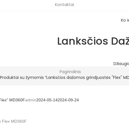
Kontaktai
Ko 
Lanksčios Da
Džiaugi
Pagrindinis
Produktai su žymomis “Lanksčios dažomos grindjuostės "Flex" M
"Flex" MD360F
admin
2024-05-14
2024-09-24