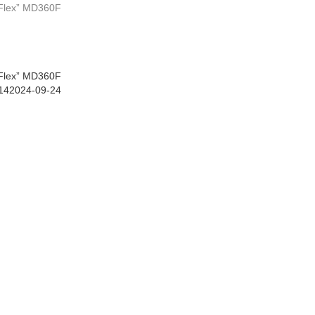
„Flex” MD360F
„Flex” MD360F
14
2024-09-24