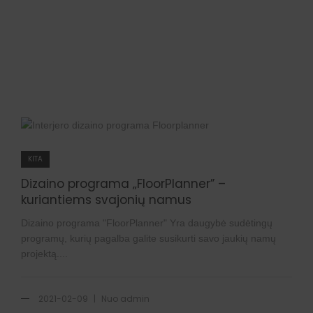
KITA
Dizaino programa „FloorPlanner” –
kuriantiems svajonių namus
Dizaino programa "FloorPlanner" Yra daugybė sudėtingų
programų, kurių pagalba galite susikurti savo jaukių namų
projektą....
|
2021-02-09
Nuo
admin