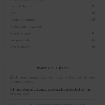
Kiliminė danga
08
Kita
01
Laminuota danga
01
Medžiagos ir dizainas
18
Pasidaryk pats
05
Sienų apdaila
02
Vinilinė danga
01
SKAITOMIAUSI ĮRAŠAI
Kiliminės dangos dažymas: svarbiausios technologijos ir jų…
29 liepos, 2026