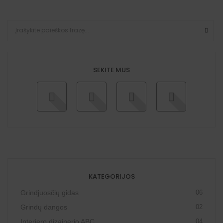
SEKITE MUS
KATEGORIJOS
Grindjuosčių gidas
06
Grindų dangos
02
Interjero dizainerio ABC
04