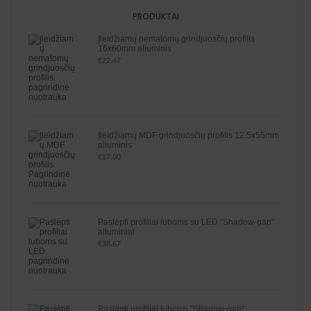
PRODUKTAI
Įleidžiamų nematomų grindjuosčių profilis
16x60mm aliuminis
€
22.47
Įleidžiamų MDF grindjuosčių profilis 12.5x55mm
aliuminis
€
17.00
Paslėpti profiliai luboms su LED "Shadow-gap"
aliuminiai
€
38.67
Paslėpti profiliai luboms "Shadow-gap"