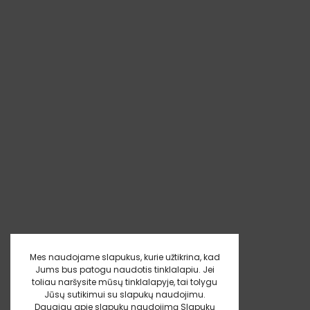
Mes naudojame slapukus, kurie užtikrina, kad
Jums bus patogu naudotis tinklalapiu. Jei
toliau naršysite mūsų tinklalapyje, tai tolygu
Jūsų sutikimui su slapukų naudojimu.
Daugiau apie slapukų naudojimą
Slapukų