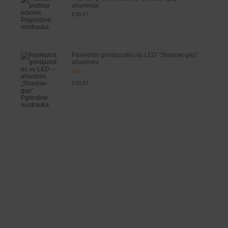
aliuminiai
€
30.07
Paslėptos grindjuostės su LED "Shadow-gap"
aliuminės
Įve
€
38.67
rti
ni
ma
s:
1.
00
iš
5