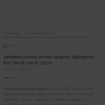
NAUJIENA
PAGRINDINIS
PVC APDAILOS JUOSTA
APDAILOS JUOSTA, SMĖLIO SPALVOS, KLIJUOJAMA, PVC 18×18 MM 5-25 M.
Apdailos juosta, smėlio spalvos, klijuojama,
PVC 18×18 mm 5-25 m.
Price
€
19.95
–
€
59.75
range:
N/A
SKU:
€19.95
Daug pritaikymo galimybių:
ši minkšta PVC apdailos juosta,
through
naudojama visų rūšių sąlyčio paviršiams: sienoms – virtuvės
€59.75
stalviršiui, – voniai, – praustuvui, – grindims, langams ir t. t.
Aukštos kokybės juosta, tinkanti įvairioms reikmėms biure,