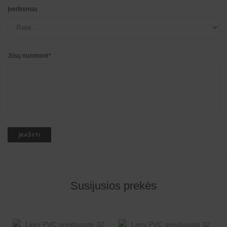
Įvertinimas
Jūsų nuomonė
*
A
l
t
e
r
n
Susijusios prekės
a
t
i
v
e
: