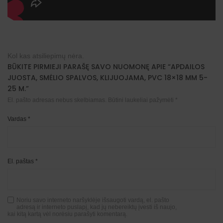
Kol kas atsiliepimų nėra.
BŪKITE PIRMIEJI PARAŠĘ SAVO NUOMONĘ APIE “APDAILOS
JUOSTA, SMĖLIO SPALVOS, KLIJUOJAMA, PVC 18×18 MM 5-
25 M.”
El. pašto adresas nebus skelbiamas.
Būtini laukeliai pažymėti
*
Vardas
*
El. paštas
*
Noriu savo interneto naršyklėje išsaugoti vardą, el. pašto
adresą ir interneto puslapį, kad jų nebereiktų įvesti iš naujo,
kai kitą kartą vėl norėsiu parašyti komentarą.