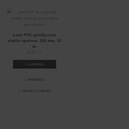
Lipni PVC grindjuostė
smėlio spalvos, 100 mm, 10
m.
€
117.17
Į KREPŠELĮ
PERŽIŪRĖTI
ĮTRAUKTI Į SĄRAŠĄ