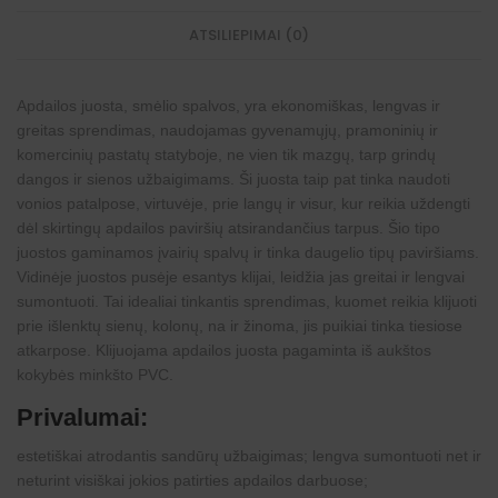
ATSILIEPIMAI (0)
Apdailos juosta, smėlio spalvos, yra ekonomiškas, lengvas ir
greitas sprendimas, naudojamas gyvenamųjų, pramoninių ir
komercinių pastatų statyboje, ne vien tik mazgų, tarp grindų
dangos ir sienos užbaigimams. Ši juosta taip pat tinka naudoti
vonios patalpose, virtuvėje, prie langų ir visur, kur reikia uždengti
dėl skirtingų apdailos paviršių atsirandančius tarpus. Šio tipo
juostos gaminamos įvairių spalvų ir tinka daugelio tipų paviršiams.
Vidinėje juostos pusėje esantys klijai, leidžia jas greitai ir lengvai
sumontuoti. Tai idealiai tinkantis sprendimas, kuomet reikia klijuoti
prie išlenktų sienų, kolonų, na ir žinoma, jis puikiai tinka tiesiose
atkarpose. Klijuojama apdailos juosta pagaminta iš aukštos
kokybės minkšto PVC.
Privalumai:
estetiškai atrodantis sandūrų užbaigimas; lengva sumontuoti net ir
neturint visiškai jokios patirties apdailos darbuose;