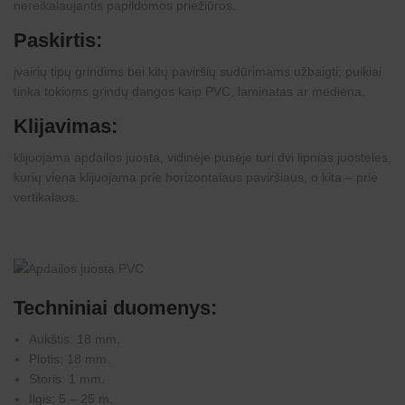
nereikalaujantis papildomos priežiūros.
Paskirtis:
įvairių tipų grindims bei kitų paviršių sudūrimams užbaigti; puikiai
tinka tokioms grindų dangos kaip PVC, laminatas ar mediena.
Klijavimas
:
klijuojama apdailos juosta, vidinėje pusėje turi dvi lipnias juosteles,
kurių viena klijuojama prie horizontalaus paviršiaus, o kita – prie
vertikalaus.
Techniniai duomenys:
Aukštis: 18 mm.
Plotis: 18 mm.
Storis: 1 mm.
Ilgis: 5 – 25 m.