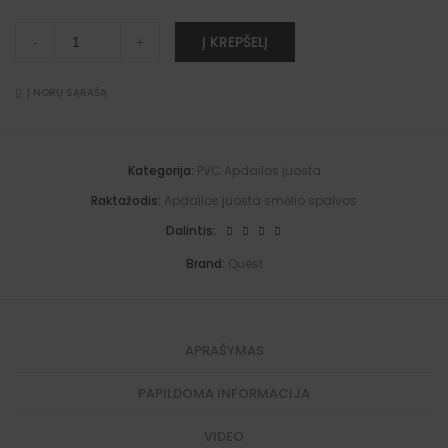
Apdailos
A
Į KREPŠELĮ
-
+
juosta,
l
smėlio
t
spalvos,
e
klijuojama,
Į NORŲ SĄRAŠĄ
r
PVC
n
18x18
a
mm
t
5-
i
Kategorija:
PVC Apdailos juosta
25
v
m.
e
Raktažodis:
Apdailos juosta smėlio spalvos
quantity
:
Dalintis:
Brand:
Quest
APRAŠYMAS
PAPILDOMA INFORMACIJA
VIDEO