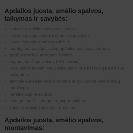
Apdailos juosta, smėlio spalvos,
taikymas ir savybės:
lanksčios, aukštos kokybės juostos
vidinėje pusėje stipriai limpančios juostelės
lygus, lengvai valomas paviršius
naudojama paslėpti įvairių apdailos paviršių sandūras
graži, estetiškai atrodanti išvaizda
pagaminta iš specialaus PVC mišinio
labai lankstus gaminys, prisitaikantis prie bet kokių paviršiaus
nelygumų
gaminio sudėtyje nėra žmonėms ar gyvūnams kenksmingų
medžiagų
nereikalauja priežiūros
tvirta pakuotė – saugus transportavimas
tinka visų rūšių sienoms ir grindims
Apdailos juosta, smėlio spalvos,
montavimas: