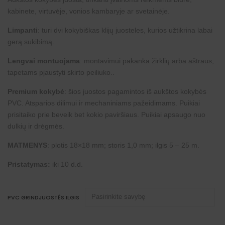
kabinete, virtuvėje, vonios kambaryje ar svetainėje.
Limpanti
: turi dvi kokybiškas klijų juosteles, kurios užtikrina labai
gerą sukibimą.
Lengvai montuojama
: montavimui pakanka žirklių arba aštraus,
tapetams pjaustyti skirto peiliuko..
Premium kokybė
: šios juostos pagamintos iš aukštos kokybės
PVC. Atsparios dilimui ir mechaniniams pažeidimams. Puikiai
prisitaiko prie beveik bet kokio paviršiaus. Puikiai apsaugo nuo
dulkių ir drėgmės.
MATMENYS
: plotis 18×18 mm; storis 1,0 mm; ilgis 5 – 25 m.
Pristatymas:
iki 10 d.d.
PVC GRINDJUOSTĖS ILGIS