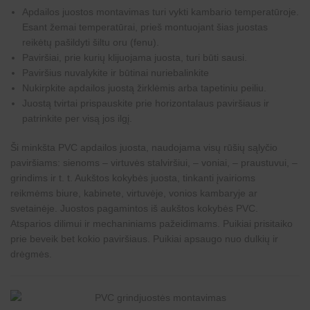
Apdailos juostos
montavimas
turi vykti kambario temperatūroje.
Esant žemai temperatūrai, prieš montuojant šias juostas
reikėtų pašildyti šiltu oru (fenu).
Paviršiai, prie kurių klijuojama juosta, turi būti sausi.
Paviršius nuvalykite ir būtinai nuriebalinkite
Nukirpkite apdailos juostą žirklėmis arba tapetiniu peiliu.
Juostą tvirtai prispauskite prie horizontalaus paviršiaus ir
patrinkite per visą jos ilgį.
Ši minkšta PVC apdailos juosta, naudojama visų rūšių sąlyčio
paviršiams: sienoms – virtuvės stalviršiui, – voniai, – praustuvui, –
grindims ir t. t. Aukštos kokybės juosta, tinkanti įvairioms
reikmėms biure, kabinete, virtuvėje, vonios kambaryje ar
svetainėje. Juostos pagamintos iš aukštos kokybės PVC.
Atsparios dilimui ir mechaniniams pažeidimams. Puikiai prisitaiko
prie beveik bet kokio paviršiaus. Puikiai apsaugo nuo dulkių ir
drėgmės.