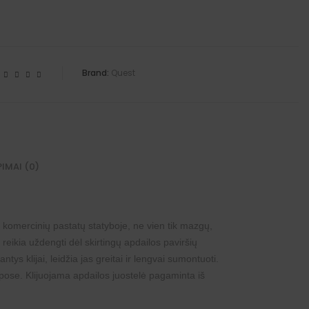
Brand:
Quest
PIMAI (0)
komercinių pastatų statyboje, ne vien tik mazgų,
 reikia uždengti dėl skirtingų apdailos paviršių
ys klijai, leidžia jas greitai ir lengvai sumontuoti.
karpose. Klijuojama apdailos juostelė pagaminta iš