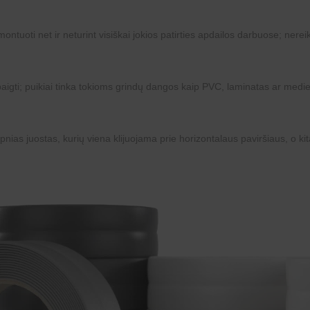
ntuoti net ir neturint visiškai jokios patirties apdailos darbuose; nerei
žbaigti; puikiai tinka tokioms grindų dangos kaip PVC, laminatas ar medi
lipnias juostas, kurių viena klijuojama prie horizontalaus paviršiaus, o kit