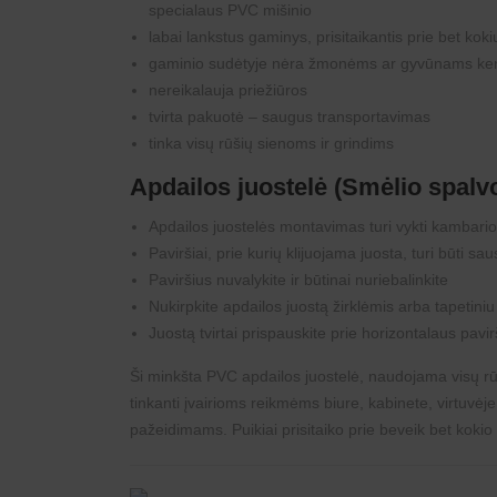
specialaus PVC mišinio
labai lankstus gaminys, prisitaikantis prie bet ko
gaminio sudėtyje nėra žmonėms ar gyvūnams k
nereikalauja priežiūros
tvirta pakuotė – saugus transportavimas
tinka visų rūšių sienoms ir grindims
Apdailos juostelė
(Smėlio spalv
Apdailos juostelės
montavimas
turi vykti kambario
Paviršiai, prie kurių klijuojama juosta, turi būti saus
Paviršius nuvalykite ir būtinai nuriebalinkite
Nukirpkite apdailos juostą žirklėmis arba tapetiniu 
Juostą tvirtai prispauskite prie horizontalaus pavirši
Ši minkšta PVC apdailos juostelė, naudojama visų rūšių
tinkanti įvairioms reikmėms biure, kabinete, virtuvė
pažeidimams. Puikiai prisitaiko prie beveik bet kokio