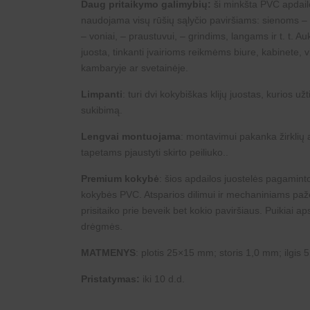
Daug pritaikymo galimybių:
ši minkšta PVC apdailo
€21.65
naudojama visų rūšių sąlyčio paviršiams: sienoms – vi
through
– voniai, – praustuvui, – grindims, langams ir t. t. A
juosta, tinkanti įvairioms reikmėms biure, kabinete, v
€78.25
kambaryje ar svetainėje.
Limpanti
: turi dvi kokybiškas klijų juostas, kurios už
sukibimą.
Lengvai montuojama
: montavimui pakanka žirklių 
tapetams pjaustyti skirto peiliuko..
Premium kokybė
: šios apdailos juostelės pagamint
kokybės PVC. Atsparios dilimui ir mechaniniams paž
prisitaiko prie beveik bet kokio paviršiaus. Puikiai a
drėgmės.
MATMENYS
: plotis 25×15 mm; storis 1,0 mm; ilgis 
Pristatymas:
iki 10 d.d.