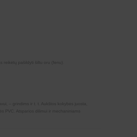
reikėtų pašildyti šiltu oru (fenu).
ui, – grindims ir t. t. Aukštos kokybės juosta,
bės PVC. Atsparios dilimui ir mechaniniams