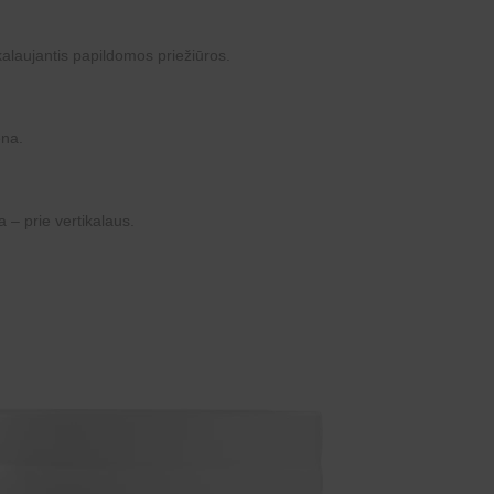
kalaujantis papildomos priežiūros.
ena.
a – prie vertikalaus.