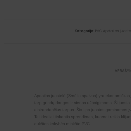
Kategorija:
PVC Apdailos juost
APRAŠY
Apdailos juostelė (Smėlio spalvos) yra ekonomiškas,
tarp grindų dangos ir sienos užbaigimams. Ši juosta ta
atsirandančius tarpus. Šio tipo juostos gaminamos įvai
Tai idealiai tinkantis sprendimas, kuomet reikia klijuo
aukštos kokybės minkšto PVC.