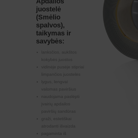
Apdailos
juostelė
(Smėlio
spalvos),
taikymas ir
savybės:
lanksčios, aukštos
kokybės juostos
vidinėje pusėje stipriai
limpančios juostelės
lygus, lengvai
valomas paviršius
naudojama paslėpti
įvairių apdailos
paviršių sandūras
graži, estetiškai
atrodanti išvaizda
pagaminta iš