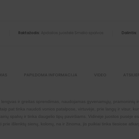
a
Raktažodis:
Apdailos juostelė Smėlio spalvos
Dalintis:
MAS
PAPILDOMA INFORMACIJA
VIDEO
ATSILIE
 lengvas ir greitas sprendimas, naudojamas gyvenamųjų, pramoninių ir 
ip pat tinka naudoti vonios patalpose, virtuvėje, prie langų ir visur, kur
rių spalvų ir tinka daugelio tipų paviršiams. Vidinėje juostos pusėje esant
ti prie išlenktų sienų, kolonų, na ir žinoma, jis puikiai tinka tiesiose at