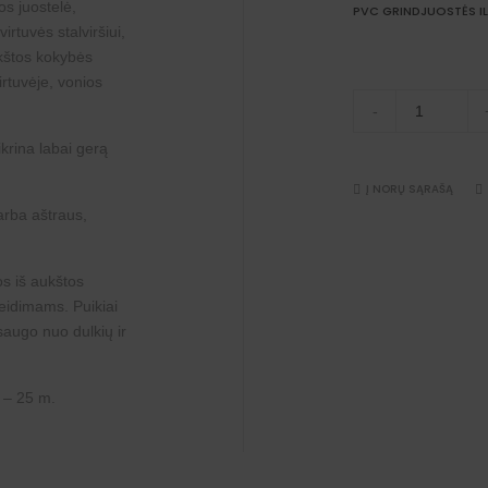
s juostelė,
PVC GRINDJUOSTĖS IL
rtuvės stalviršiui,
ukštos kokybės
irtuvėje, vonios
Apdailos
-
juostelė
(Smėlio
tikrina labai gerą
spalvos),
klijuojama,
PVC
Į NORŲ SĄRAŠĄ
25x15
arba aštraus,
mm
5-
25
m.
os iš aukštos
quantity
eidimams. Puikiai
psaugo nuo dulkių ir
5 – 25 m.