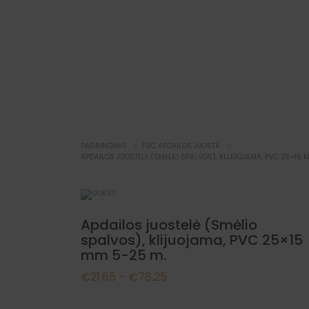
NAUJIENA
PAGRINDINIS
PVC APDAILOS JUOSTA
APDAILOS JUOSTELĖ (SMĖLIO SPALVOS), KLIJUOJAMA, PVC 25×15 
Apdailos juostelė (Smėlio
spalvos), klijuojama, PVC 25×15
mm 5-25 m.
Price
€
21.65
–
€
78.25
range: