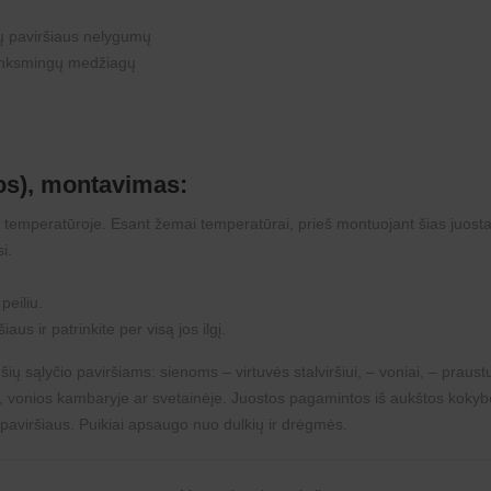
kių paviršiaus nelygumų
enksmingų medžiagų
os)
, montavimas:
 temperatūroje. Esant žemai temperatūrai, prieš montuojant šias juostas 
i.
peiliu.
aus ir patrinkite per visą jos ilgį.
 sąlyčio paviršiams: sienoms – virtuvės stalviršiui, – voniai, – praustuv
je, vonios kambaryje ar svetainėje. Juostos pagamintos iš aukštos koky
 paviršiaus. Puikiai apsaugo nuo dulkių ir drėgmės.