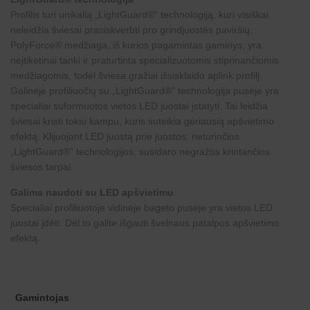
Profilis turi unikalią „LightGuard®” technologiją, kuri visiškai
neleidžia šviesai prasiskverbti pro grindjuostės paviršių.
PolyForce® medžiaga, iš kurios pagamintas gaminys, yra
neįtikėtinai tanki ir praturtinta specializuotomis stiprinančiomis
medžiagomis, todėl šviesa gražiai išsisklaido aplink profilį.
Galinėje profiliuočių su „LightGuard®” technologija pusėje yra
specialiai suformuotos vietos LED juostai įstatyti. Tai leidžia
šviesai kristi tokiu kampu, kuris suteikia geriausią apšvietimo
efektą. Klijuojant LED juostą prie juostos, neturinčios
„LightGuard®” technologijos, susidaro negražūs krintančios
šviesos tarpai.
Galima naudoti su LED apšvietimu
Specialiai profiliuotoje vidinėje bageto pusėje yra vietos LED
juostai įdėti. Dėl to galite išgauti švelnaus patalpos apšvietimo
efektą.
Gamintojas