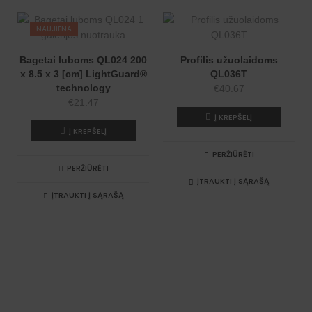
e
:
NAUJIENA
Bagetai luboms QL024 200
Profilis užuolaidoms
x 8.5 x 3 [cm] LightGuard®
QL036T
technology
€
40.67
€
21.47
Į KREPŠELĮ
Į KREPŠELĮ
PERŽIŪRĖTI
PERŽIŪRĖTI
ĮTRAUKTI Į SĄRAŠĄ
ĮTRAUKTI Į SĄRAŠĄ