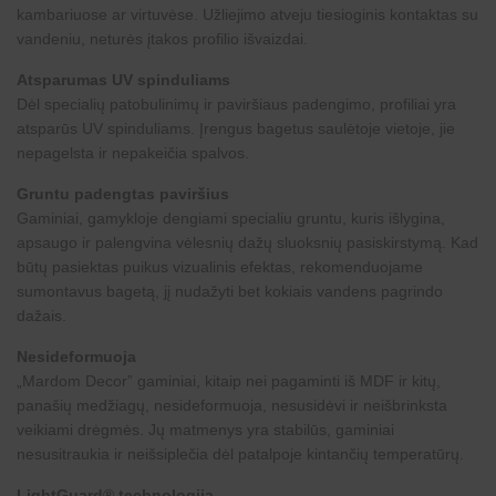
kambariuose ar virtuvėse. Užliejimo atveju tiesioginis kontaktas su
vandeniu, neturės įtakos profilio išvaizdai.
Atsparumas UV spinduliams
Dėl specialių patobulinimų ir paviršiaus padengimo, profiliai yra
atsparūs
UV spinduliams
. Įrengus bagetus saulėtoje vietoje, jie
nepagelsta ir nepakeičia spalvos.
Gruntu padengtas paviršius
Gaminiai, gamykloje dengiami specialiu gruntu, kuris išlygina,
apsaugo ir palengvina vėlesnių dažų sluoksnių pasiskirstymą. Kad
būtų pasiektas puikus vizualinis efektas, rekomenduojame
sumontavus bagetą, jį nudažyti bet kokiais vandens pagrindo
dažais.
Nesideformuoja
„
Mardom Decor
” gaminiai, kitaip nei pagaminti iš MDF ir kitų,
panašių medžiagų, nesideformuoja, nesusidėvi ir neišbrinksta
veikiami drėgmės. Jų matmenys yra stabilūs, gaminiai
nesusitraukia ir neišsiplečia dėl patalpoje kintančių temperatūrų.
LightGuard® technologija