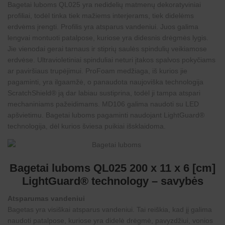
Bagetai luboms QL025 yra nedidelių matmenų dekoratyviniai
profiliai, todėl tinka tiek mažiems interjerams, tiek didelėms
erdvėms įrengti. Profilis yra atsparus vandeniui. Juos galima
lengvai montuoti patalpose, kuriose yra didesnis drėgmės lygis.
Jie vienodai gerai tarnaus ir stiprių saulės spindulių veikiamose
erdvėse. Ultravioletiniai spinduliai neturi įtakos spalvos pokyčiams
ar paviršiaus trupėjimui. ProFoam medžiaga, iš kurios jie
pagaminti, yra ilgaamžė, o panaudota naujoviška technologija
ScratchShield® ją dar labiau sustiprina, todėl ji tampa atspari
mechaniniams pažeidimams. MD106 galima naudoti su LED
apšvietimu. Bagetai luboms pagaminti naudojant LightGuard®
technologija, dėl kurios šviesa puikiai išsklaidoma.
Bagetai luboms QL025 200 x 11 x 6 [cm]
LightGuard® technology – savybės
Atsparumas vandeniui
Bagetas yra visiškai atsparus vandeniui. Tai reiškia, kad jį galima
naudoti patalpose, kuriose yra didelė drėgmė, pavyzdžiui, vonios