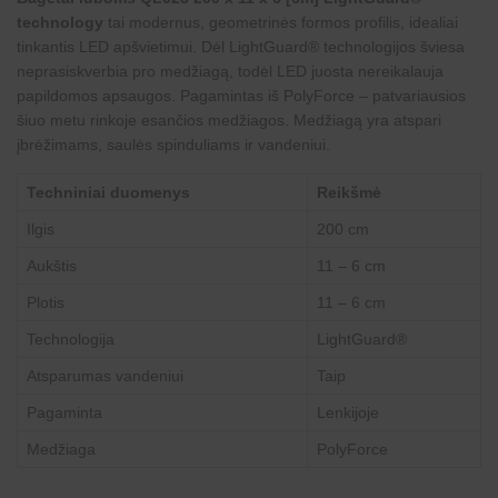
technology
tai modernus, geometrinės formos profilis, idealiai
tinkantis LED apšvietimui. Dėl LightGuard® technologijos šviesa
neprasiskverbia pro medžiagą, todėl LED juosta nereikalauja
papildomos apsaugos. Pagamintas iš PolyForce – patvariausios
šiuo metu rinkoje esančios medžiagos. Medžiagą yra atspari
įbrėžimams, saulės spinduliams ir vandeniui.
Techniniai duomenys
Reikšmė
Ilgis
200 cm
Aukštis
11 – 6 cm
Plotis
11 – 6 cm
Technologija
LightGuard®
Atsparumas vandeniui
Taip
Pagaminta
Lenkijoje
Medžiaga
PolyForce