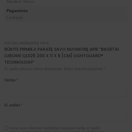
Mardom Decor
Pagaminta
Lenkijoje
Kol kas atsiliepimų nėra.
BŪKITE PIRMIEJI PARAŠĘ SAVO NUOMONĘ APIE “BAGETAI
LUBOMS QL025 200 X 11 X 6 [CM] LIGHTGUARD®
TECHNOLOGY”
El. pašto adresas nebus skelbiamas.
Būtini laukeliai pažymėti
*
Vardas
*
El. paštas
*
Noriu savo interneto naršyklėje išsaugoti vardą, el. pašto