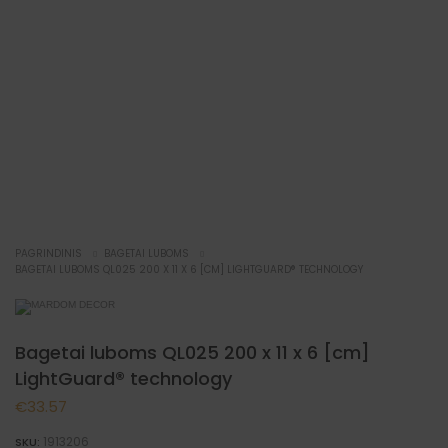
NAUJIENA
PAGRINDINIS
BAGETAI LUBOMS
BAGETAI LUBOMS QL025 200 X 11 X 6 [CM] LIGHTGUARD® TECHNOLOGY
Bagetai luboms QL025 200 x 11 x 6 [cm]
LightGuard® technology
€
33.57
1913206
SKU: