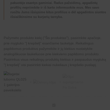
pakuotėje esantys gaminiai. Radus pažeidimų, apgadintų
profilių nepriimkite ir iš karto informuokite mus. Mes savo
ruožtu Jums išsiųsime kitus profilius o dėl apgadintos siuntos
išsiaiškinsime su kurjerių tarnyba.
Pažymėto produkto kiekį ("Šis produktas"), pasirinkite apačioje,
prie mygtuko "Į krepšelį" esančiame laukelyje. Reikalingus
papildomus produktus pažymėkite ir jų kiekius nustatykite
analogiškuose laukeliuose prie kiekvieno papildomo produkto.
Pasirinkus visus reikalingų produktų kiekius ir paspaudus mygtuką
"Į krepšelį" visi pasirinkti kiekiai nukeliaus į krepšelio puslapį.
B
a