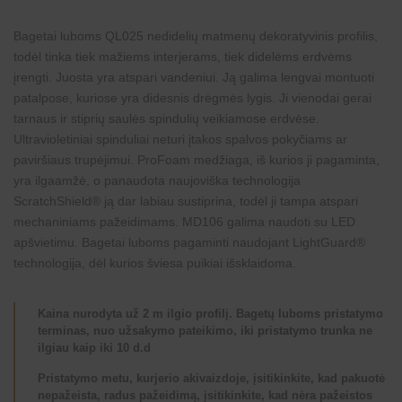
Bagetai luboms QL025 nedidelių matmenų dekoratyvinis profilis,
todėl tinka tiek mažiems interjerams, tiek didelėms erdvėms
įrengti. Juosta yra atspari vandeniui. Ją galima lengvai montuoti
patalpose, kuriose yra didesnis drėgmės lygis. Ji vienodai gerai
tarnaus ir stiprių saulės spindulių veikiamose erdvėse.
Ultravioletiniai spinduliai neturi įtakos spalvos pokyčiams ar
paviršiaus trupėjimui. ProFoam medžiaga, iš kurios ji pagaminta,
yra ilgaamžė, o panaudota naujoviška technologija
ScratchShield® ją dar labiau sustiprina, todėl ji tampa atspari
mechaniniams pažeidimams. MD106 galima naudoti su LED
apšvietimu. Bagetai luboms pagaminti naudojant LightGuard®
technologija, dėl kurios šviesa puikiai išsklaidoma.
Kaina nurodyta už 2 m ilgio profilį. Bagetų luboms pristatymo
terminas, nuo užsakymo pateikimo, iki pristatymo trunka ne
ilgiau kaip iki 10 d.d
Pristatymo metu, kurjerio akivaizdoje, įsitikinkite, kad pakuotė
nepažeista, radus pažeidimą, įsitikinkite, kad nėra pažeistos