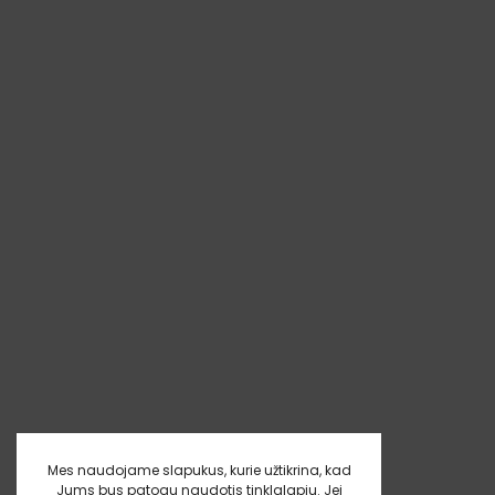
Mes naudojame slapukus, kurie užtikrina, kad
Jums bus patogu naudotis tinklalapiu. Jei