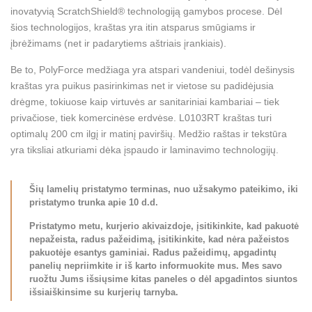
inovatyvią ScratchShield® technologiją gamybos procese. Dėl
šios technologijos, kraštas yra itin atsparus smūgiams ir
įbrėžimams (net ir padarytiems aštriais įrankiais).
Be to, PolyForce medžiaga yra atspari vandeniui, todėl dešinysis
kraštas yra puikus pasirinkimas net ir vietose su padidėjusia
drėgme, tokiuose kaip virtuvės ar sanitariniai kambariai – tiek
privačiose, tiek komercinėse erdvėse. L0103RT kraštas turi
optimalų 200 cm ilgį ir matinį paviršių. Medžio raštas ir tekstūra
yra tiksliai atkuriami dėka įspaudo ir laminavimo technologijų.
Šių lamelių pristatymo terminas, nuo užsakymo pateikimo, iki
pristatymo trunka apie 10 d.d.
Pristatymo metu, kurjerio akivaizdoje, įsitikinkite, kad pakuotė
nepažeista, radus pažeidimą, įsitikinkite, kad nėra pažeistos
pakuotėje esantys gaminiai. Radus pažeidimų, apgadintų
panelių nepriimkite ir iš karto informuokite mus. Mes savo
ruožtu Jums išsiųsime kitas paneles o dėl apgadintos siuntos
išsiaiškinsime su kurjerių tarnyba.