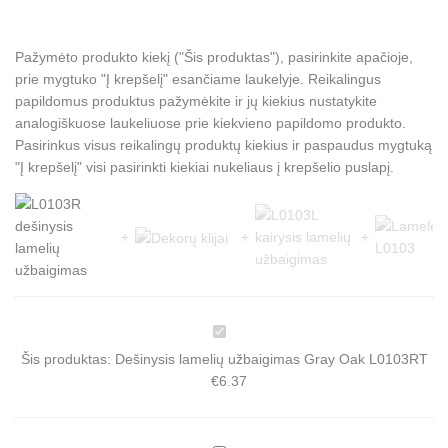
Pažymėto produkto kiekį ("Šis produktas"), pasirinkite apačioje,
prie mygtuko "Į krepšelį" esančiame laukelyje. Reikalingus
papildomus produktus pažymėkite ir jų kiekius nustatykite
analogiškuose laukeliuose prie kiekvieno papildomo produkto.
Pasirinkus visus reikalingų produktų kiekius ir paspaudus mygtuką
"Į krepšelį" visi pasirinkti kiekiai nukeliaus į krepšelio puslapį.
D
e
Šis produktas:
Dešinysis lamelių užbaigimas Gray Oak L0103RT
š
i
€
6.37
n
y
s
i