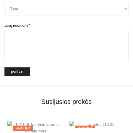
Jūsų nuomonė
*
A
l
t
e
r
n
Susijusios prekės
a
t
i
v
e
:
NAUJIENA
NAUJIENA