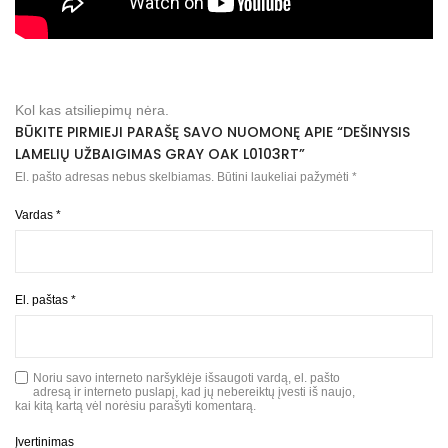
Kol kas atsiliepimų nėra.
BŪKITE PIRMIEJI PARAŠĘ SAVO NUOMONĘ APIE “DEŠINYSIS
LAMELIŲ UŽBAIGIMAS GRAY OAK L0103RT”
El. pašto adresas nebus skelbiamas.
Būtini laukeliai pažymėti
*
Vardas
*
El. paštas
*
Noriu savo interneto naršyklėje išsaugoti vardą, el. pašto
adresą ir interneto puslapį, kad jų nebereiktų įvesti iš naujo,
kai kitą kartą vėl norėsiu parašyti komentarą.
Įvertinimas