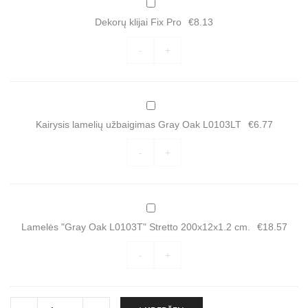
D
s
e
l
Dekorų klijai Fix Pro
€
8.13
k
a
o
m
r
-
+
e
ų
l
k
i
l
ų
i
u
j
K
ž
a
a
b
i
Kairysis lamelių užbaigimas Gray Oak L0103LT
€
6.77
i
a
F
r
i
i
y
g
-
+
x
s
i
P
i
m
r
s
a
o
l
s
a
G
L
m
r
a
e
Lamelės "Gray Oak L0103T" Stretto 200x12x1.2 cm.
a
€
18.57
m
l
y
e
i
O
l
-
+
ų
a
ė
u
k
s
ž
L
"
b
0
G
Dešinysis
a
A
1
r