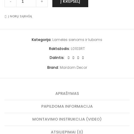
Į KREPŠELĮ
-
+
lamelių
i
l
0
a
užbaigimas
g
t
3
y
Gray
i
e
R
O
Oak
Į NORŲ SĄRAŠĄ
m
r
T
a
L0103RT
a
n
k
quantity
s
a
L
G
t
0
r
i
1
Kategorija:
Lamelės sienoms ir luboms
a
v
0
y
e
3
Raktažodis:
L0103RT
O
:
T
a
"
Dalintis:
k
S
L
t
Brand:
Mardom Decor
0
r
1
e
0
t
3
t
L
o
APRAŠYMAS
T
2
0
0
PAPILDOMA INFORMACIJA
x
1
MONTAVIMO INSTRUKCIJA (VIDEO)
2
x
1
ATSILIEPIMAI (0)
.