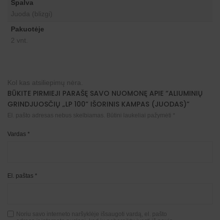
Spalva
Juoda (blizgi)
Pakuotėje
2 vnt.
Kol kas atsiliepimų nėra.
BŪKITE PIRMIEJI PARAŠĘ SAVO NUOMONĘ APIE “ALIUMINIŲ
GRINDJUOSČIŲ „LP 100” IŠORINIS KAMPAS (JUODAS)”
El. pašto adresas nebus skelbiamas.
Būtini laukeliai pažymėti
*
Vardas
*
El. paštas
*
Noriu savo interneto naršyklėje išsaugoti vardą, el. pašto