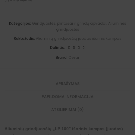
išorinis
Į NORŲ SĄRAŠĄ
L
r
d
i
)
kampas
P
n
j
g
(juodas)
1
a
u
i
quantity
0
t
o
m
0
i
s
a
Kategorijos:
Grindjuostės, plintusai ir grindų apvadai
,
Aliuminės
"
v
č
i
grindjuostės
v
e
i
(
i
:
ų
j
Raktažodis:
Aliuminių grindjuosčių juodas išorinis kampas
d
"
u
i
L
o
Dalintis:
n
P
d
i
1
i
Brand:
Cezar
s
0
)
k
0
a
"
m
s
p
u
a
APRAŠYMAS
j
s
u
(
n
PAPILDOMA INFORMACIJA
j
g
u
i
o
m
ATSILIEPIMAI (0)
d
a
a
i
s
(
)
j
Aliuminių grindjuosčių „LP 100” išorinis kampas (juodas)
u