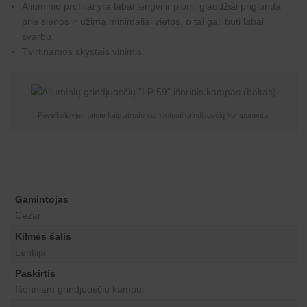
Aliuminio profiliai yra labai lengvi ir ploni, glaudžiai priglunda
prie sienos ir užima minimaliai vietos, o tai gali būti labai
svarbu.
Tvirtinamos skystais vinimis.
Paveikslėlyje matote kaip atrodo sumontuoti grindjuosčių komponentai
Gamintojas
Cezar
Kilmės šalis
Lenkija
Paskirtis
Išoriniam grindjuosčių kampui