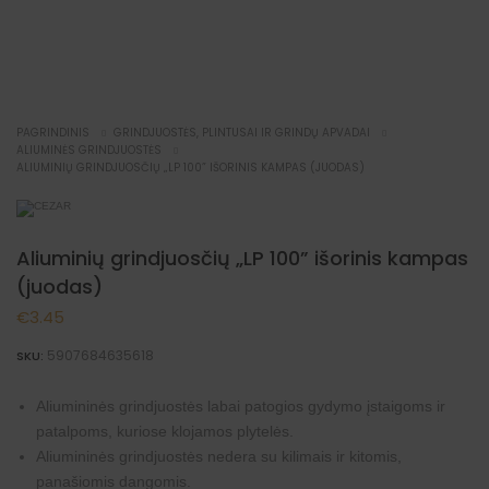
NAUJIENA
PAGRINDINIS
GRINDJUOSTĖS, PLINTUSAI IR GRINDŲ APVADAI
ALIUMINĖS GRINDJUOSTĖS
ALIUMINIŲ GRINDJUOSČIŲ „LP 100” IŠORINIS KAMPAS (JUODAS)
Aliuminių grindjuosčių „LP 100” išorinis kampas
(juodas)
€
3.45
5907684635618
SKU:
Aliumininės grindjuostės labai patogios gydymo įstaigoms ir
patalpoms, kuriose klojamos plytelės.
Aliumininės grindjuostės nedera su kilimais ir kitomis,
panašiomis dangomis.