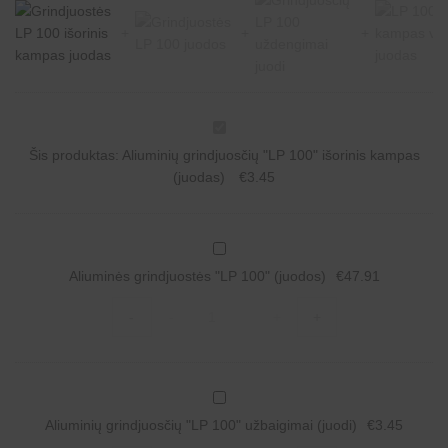
A
l
Šis produktas:
Aliuminių grindjuosčių "LP 100" išorinis kampas
i
u
(juodas)
€
3.45
m
i
n
i
A
ų
l
g
Aliuminės grindjuostės "LP 100" (juodos)
€
47.91
i
r
u
i
Aliuminės
m
-
-
+
+
n
grindjuostės
i
d
"LP
n
j
100"
ė
u
(juodos)
s
o
quantity
g
A
s
r
l
č
i
Aliuminių grindjuosčių "LP 100" užbaigimai (juodi)
€
3.45
i
i
n
u
ų