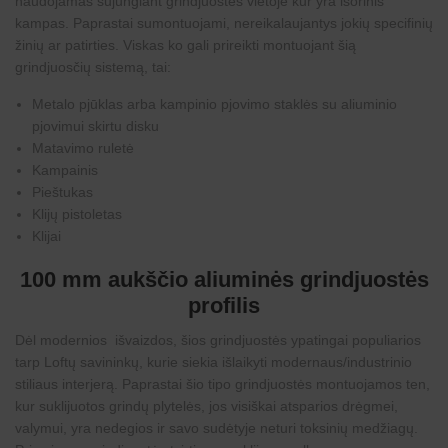
naudojamas sujungiant
grindjuostes
vietoje kur yra išorinis
o
d
kampas. Paprastai sumontuojami, nereikalaujantys jokių specifinių
i
žinių ar patirties. Viskas ko gali prireikti montuojant šią
)
grindjuosčių sistemą, tai:
Metalo pjūklas arba kampinio pjovimo staklės su aliuminio
pjovimui skirtu disku
Matavimo ruletė
Kampainis
Pieštukas
Klijų pistoletas
Klijai
100 mm aukščio aliuminės grindjuostės
profilis
Dėl modernios išvaizdos, šios grindjuostės ypatingai populiarios
tarp Loftų savininkų, kurie siekia išlaikyti modernaus/industrinio
stiliaus interjerą. Paprastai šio tipo grindjuostės montuojamos ten,
kur suklijuotos grindų plytelės, jos visiškai atsparios drėgmei,
valymui, yra nedegios ir savo sudėtyje neturi toksinių medžiagų.