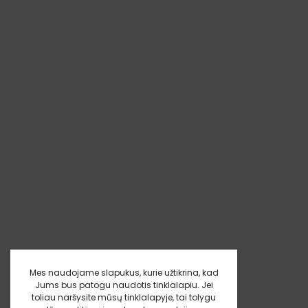
Mes naudojame slapukus, kurie užtikrina, kad
Jums bus patogu naudotis tinklalapiu. Jei
toliau naršysite mūsų tinklalapyje, tai tolygu