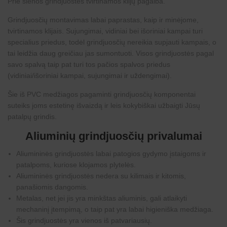
Prie sienos
grindjuostės
tvirtinamos klijų pagalba.
Grindjuosčių montavimas labai paprastas, kaip ir minėjome,
tvirtinamos klijais. Sujungimai, vidiniai bei išoriniai kampai turi
specialius priedus, todėl grindjuosčių nereikia supjauti kampais, o
tai leidžia daug greičiau jas sumontuoti. Visos
grindjuostės
pagal
savo spalvą taip pat turi tos pačios spalvos priedus
(vidiniai/išoriniai kampai, sujungimai ir uždengimai).
Šie iš PVC medžiagos pagaminti grindjuosčių komponentai
suteiks joms estetinę išvaizdą ir leis kokybiškai užbaigti Jūsų
patalpų grindis.
Aliuminių grindjuosčių privalumai
Aliumininės grindjuostės labai patogios gydymo įstaigoms ir
patalpoms, kuriose klojamos plytelės.
Aliumininės grindjuostės nedera su kilimais ir kitomis,
panašiomis dangomis.
Metalas, net jei jis yra minkštas aliuminis, gali atlaikyti
mechaninį įtempimą, o taip pat yra labai higieniška medžiaga.
Šis grindjuostės yra vienos iš patvariausių.