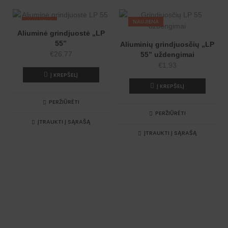
v
e
:
NAUJIENA
NAUJIENA
Aliuminė grindjuostė „LP
55”
Aliuminių grindjuosčių „LP
€
26.77
55” uždengimai
€
1.93
Į KREPŠELĮ
Į KREPŠELĮ
PERŽIŪRĖTI
PERŽIŪRĖTI
ĮTRAUKTI Į SĄRAŠĄ
ĮTRAUKTI Į SĄRAŠĄ