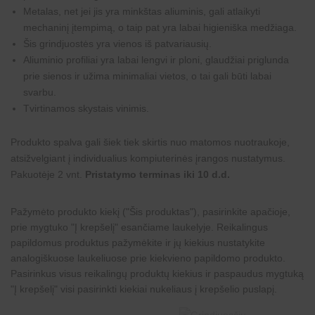
Metalas, net jei jis yra minkštas aliuminis, gali atlaikyti
mechaninį įtempimą, o taip pat yra labai higieniška medžiaga.
Šis grindjuostės yra vienos iš patvariausių.
Aliuminio profiliai yra labai lengvi ir ploni, glaudžiai priglunda
prie sienos ir užima minimaliai vietos, o tai gali būti labai
svarbu.
Tvirtinamos skystais vinimis.
Produkto spalva gali šiek tiek skirtis nuo matomos nuotraukoje,
atsižvelgiant į individualius kompiuterinės įrangos nustatymus.
Pakuotėje 2 vnt.
Pristatymo terminas iki 10 d.d.
Pažymėto produkto kiekį ("Šis produktas"), pasirinkite apačioje,
prie mygtuko "Į krepšelį" esančiame laukelyje. Reikalingus
papildomus produktus pažymėkite ir jų kiekius nustatykite
analogiškuose laukeliuose prie kiekvieno papildomo produkto.
Pasirinkus visus reikalingų produktų kiekius ir paspaudus mygtuką
"Į krepšelį" visi pasirinkti kiekiai nukeliaus į krepšelio puslapį.