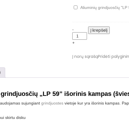
vidinis
kampas
Aliuminių
Aliuminių grindjuosčių "LP 5
(šviesiai
grindjuosčių
pilkas)
"LP
59"
Aliuminių
-
Į krepšelį
sujungimai
grindjuosčių
(šviesiai
"LP
pilki)
+
59"
išorinis
Į norų sąrašą
Pridėti palygini
kampas
(šviesiai
pilkas)
)
quantity
grindjuosčių „LP 59” išorinis kampas (švies
audojamas sujungiant
grindjuostes
vietoje kur yra išorinis kampas. Papr
ui skirtu disku