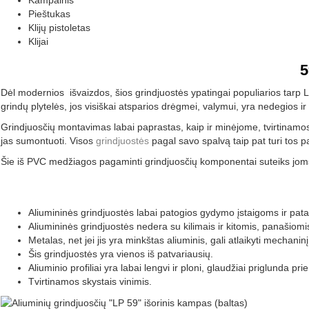
Pieštukas
Klijų pistoletas
Klijai
5
Dėl modernios išvaizdos, šios grindjuostės ypatingai populiarios tarp Lof
grindų plytelės, jos visiškai atsparios drėgmei, valymui, yra nedegios i
Grindjuosčių montavimas labai paprastas, kaip ir minėjome, tvirtinamos kl
jas sumontuoti. Visos
grindjuostės
pagal savo spalvą taip pat turi tos p
Šie iš PVC medžiagos pagaminti grindjuosčių komponentai suteiks joms es
Aliumininės grindjuostės labai patogios gydymo įstaigoms ir pata
Aliumininės grindjuostės nedera su kilimais ir kitomis, panašiom
Metalas, net jei jis yra minkštas aliuminis, gali atlaikyti mechani
Šis grindjuostės yra vienos iš patvariausių.
Aliuminio profiliai yra labai lengvi ir ploni, glaudžiai priglunda pri
Tvirtinamos skystais vinimis.