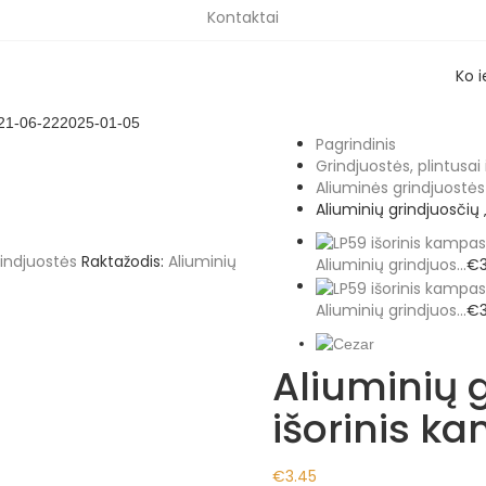
Kontaktai
Ko 
21-06-22
2025-01-05
Pagrindinis
Grindjuostės, plintusai
Aliuminės grindjuostės
Aliuminių grindjuosčių 
rindjuostės
Raktažodis:
Aliuminių
Aliuminių grindjuos...
€
Aliuminių grindjuos...
€
Aliuminių g
išorinis ka
€
3.45