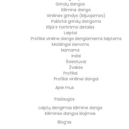
Grindų dangos
Kiliminė danga
Vinilinės grindys (klijuojamos)
Paklotai grindų dangoms
Klijai ir tvirtinimo detalės
Laiptai
Profiliai viniline danga dengiamiems laiptams
Moldingai sienoms
Namams
Indai
Šviestuvai
Žvakės
Profiliai
Profiliai vinilinei dangai
Apie mus
Paslaugos
Laiptų dengimas kilimine danga
Kiliminės dangos klojimas
Blog’as