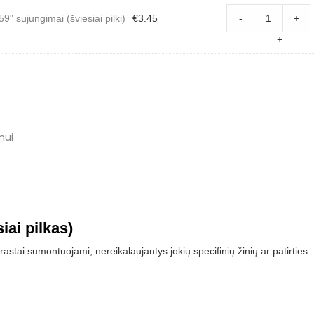
(šviesi
grindj
9" sujungimai (šviesiai pilki)
€
3.45
-
+
pilkas)
"LP
quanti
59"
+
sujung
(šviesi
pilki)
quanti
mui
iai pilkas)
astai sumontuojami, nereikalaujantys jokių specifinių žinių ar patirties.