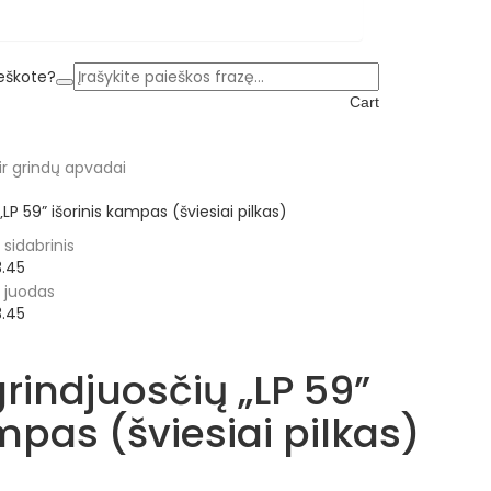
ieškote?
Cart
 ir grindų apvadai
„LP 59” išorinis kampas (šviesiai pilkas)
3.45
3.45
rindjuosčių „LP 59”
mpas (šviesiai pilkas)