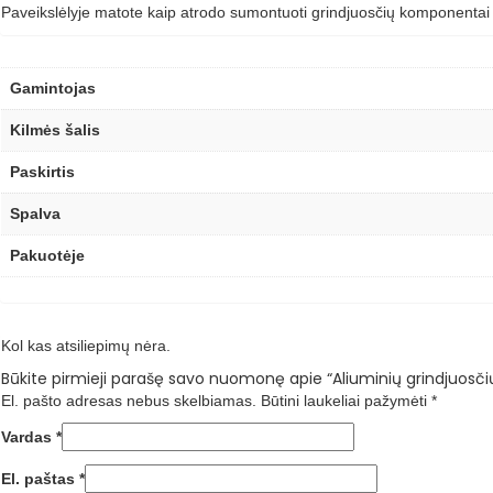
Paveikslėlyje matote kaip atrodo sumontuoti grindjuosčių komponentai
Gamintojas
Kilmės šalis
Paskirtis
Spalva
Pakuotėje
Kol kas atsiliepimų nėra.
Būkite pirmieji parašę savo nuomonę apie “Aliuminių grindjuosčių 
El. pašto adresas nebus skelbiamas.
Būtini laukeliai pažymėti
*
Vardas
*
El. paštas
*