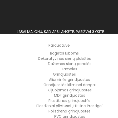
LABAI MALONU, KAD APSILANKĖTE. PASIŽVALGYKITE
Parduotuvė
Bagetai luboms
Dekoratyvinės sienų plokštės
Dažomos sienų panelės
Lamelės
Grindjuostės
Aliuminės grindjuostės
Grindjuostės kiliminei dangai
Klijuojamos grindjuostės
MDF grindjuostės
Plastikinės grindjuostės
Plastikiniai plintusai „Hi-Line Prestige”
Polistireno grindjuostės
PVC grindjuostės