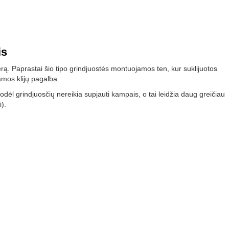
is
jerą. Paprastai šio tipo grindjuostės montuojamos ten, kur suklijuotos
amos klijų pagalba.
todėl grindjuosčių nereikia supjauti kampais, o tai leidžia daug greičiau
).