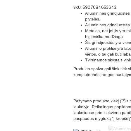
SKU:
5907684653643
Aliumininės grindjuostės
plytelės.
Aliumininės grindjuostės
Metalas, net jei jis yra m
higieniška medžiaga.
Šis grindjuostės yra vien
Aliuminio profiliai yra la
vietos, o tai gali būti lab
Tvirtinamos skystais vini
Produkto spalva gali šiek tiek s
kompiuterinės įrangos nustaty
Pažymėto produkto kiekį ("Šis p
laukelyje. Reikalingus papildom
laukeliuose prie kiekvieno papi
paspaudus mygtuką "Į krepšelį" v