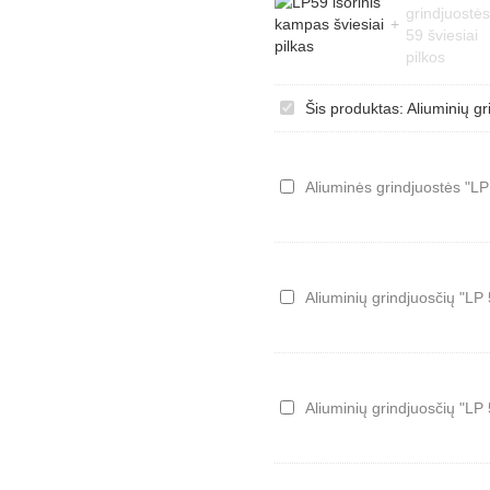
Aliuminių
Šis produktas:
Aliuminių gr
grindjuosčių
"LP
59"
Aliuminės
Aliuminės grindjuostės "LP 
išorinis
grindjuostės
kampas
"LP
(šviesiai
59"
pilkas)
(šviesiai
pilkos)
Aliuminių
Aliuminių grindjuosčių "LP 5
grindjuosčių
"LP
59"
užbaigimai
(šviesiai
Aliuminių
Aliuminių grindjuosčių "LP 
pilki)
grindjuosčių
"LP
59"