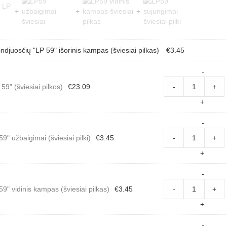
indjuosčių "LP 59" išorinis kampas (šviesiai pilkas)
€
3.45
Aliumi
-
grindj
59" (šviesiai pilkos)
€
23.09
-
+
"LP
59"
+
(šviesi
pilkos
Aliumi
-
quanti
grindj
9" užbaigimai (šviesiai pilki)
€
3.45
-
+
"LP
59"
+
užbaig
(šviesi
Aliumi
-
pilki)
grindj
59" vidinis kampas (šviesiai pilkas)
€
3.45
-
+
quanti
"LP
59"
+
vidinis
kampa
Aliumi
-