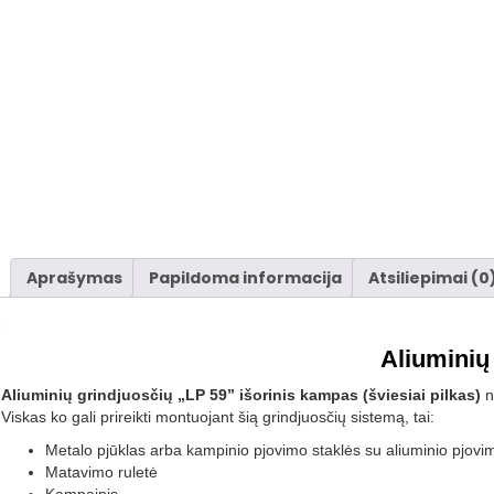
Aprašymas
Papildoma informacija
Atsiliepimai (0
Aliuminių 
Aliuminių grindjuosčių „LP 59” išorinis kampas (šviesiai pilkas)
n
Viskas ko gali prireikti montuojant šią grindjuosčių sistemą, tai:
Metalo pjūklas arba kampinio pjovimo staklės su aliuminio pjovim
Matavimo ruletė
Kampainis