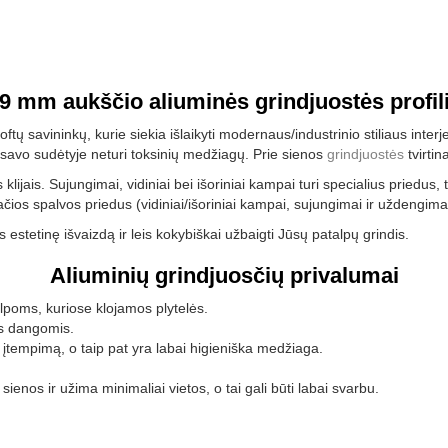
9 mm aukščio aliuminės grindjuostės profil
tų savininkų, kurie siekia išlaikyti modernaus/industrinio stiliaus inter
r savo sudėtyje neturi toksinių medžiagų. Prie sienos
grindjuostės
tvirtin
ijais. Sujungimai, vidiniai bei išoriniai kampai turi specialius priedus, 
ačios spalvos priedus (vidiniai/išoriniai kampai, sujungimai ir uždengimai
tetinę išvaizdą ir leis kokybiškai užbaigti Jūsų patalpų grindis.
Aliuminių grindjuosčių privalumai
lpoms, kuriose klojamos plytelės.
is dangomis.
nį įtempimą, o taip pat yra labai higieniška medžiaga.
e sienos ir užima minimaliai vietos, o tai gali būti labai svarbu.