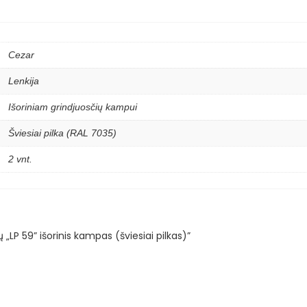
Cezar
Lenkija
Išoriniam grindjuosčių kampui
Šviesiai pilka (RAL 7035)
2 vnt.
„LP 59” išorinis kampas (šviesiai pilkas)”