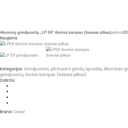
Aliuminių grindjuosčių „LP 59” išorinis kampas (šviesiai pilkas)
admin
20
Naujiena
Kategorijos:
Grindjuostės, plintusai ir grindų apvadai
,
Aliuminės g
grindjuosčių išorinis kampas (šviesiai pilkas)
Dalintis:
Brand:
Cezar