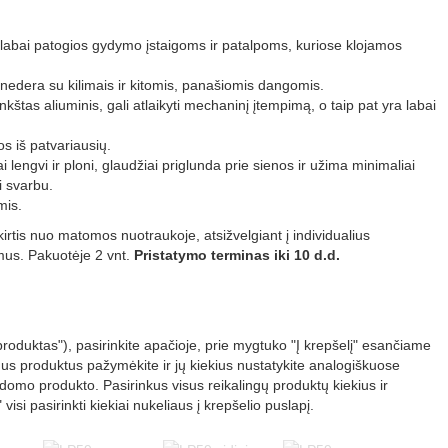
 labai patogios gydymo įstaigoms ir patalpoms, kuriose klojamos
 nedera su kilimais ir kitomis, panašiomis dangomis.
inkštas aliuminis, gali atlaikyti mechaninį įtempimą, o taip pat yra labai
os iš patvariausių.
bai lengvi ir ploni, glaudžiai priglunda prie sienos ir užima minimaliai
ai svarbu.
mis.
kirtis nuo matomos nuotraukoje, atsižvelgiant į individualius
mus. Pakuotėje 2 vnt.
Pristatymo terminas iki 10 d.d.
roduktas"), pasirinkite apačioje, prie mygtuko "Į krepšelį" esančiame
us produktus pažymėkite ir jų kiekius nustatykite analogiškuose
ldomo produkto. Pasirinkus visus reikalingų produktų kiekius ir
isi pasirinkti kiekiai nukeliaus į krepšelio puslapį.