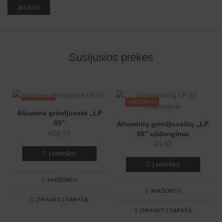
A
l
t
e
r
n
Susijusios prekės
a
t
i
v
e
:
NAUJIENA
NAUJIENA
Aliuminė grindjuostė „LP
55”
Aliuminių grindjuosčių „LP
€
26.77
55” uždengimai
€
1.93
Į KREPŠELĮ
Į KREPŠELĮ
PERŽIŪRĖTI
PERŽIŪRĖTI
ĮTRAUKTI Į SĄRAŠĄ
ĮTRAUKTI Į SĄRAŠĄ