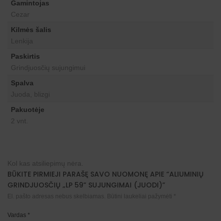
Gamintojas
Cezar
Kilmės šalis
Lenkija
Paskirtis
Grindjuosčių sujungimui
Spalva
Juoda, blizgi
Pakuotėje
2 vnt.
Kol kas atsiliepimų nėra.
BŪKITE PIRMIEJI PARAŠĘ SAVO NUOMONĘ APIE “ALIUMINIŲ
GRINDJUOSČIŲ „LP 59” SUJUNGIMAI (JUODI)”
El. pašto adresas nebus skelbiamas.
Būtini laukeliai pažymėti
*
Vardas
*