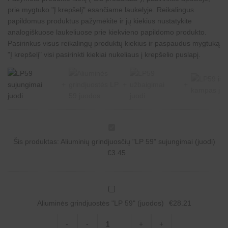
prie mygtuko "Į krepšelį" esančiame laukelyje. Reikalingus
papildomus produktus pažymėkite ir jų kiekius nustatykite
analogiškuose laukeliuose prie kiekvieno papildomo produkto.
Pasirinkus visus reikalingų produktų kiekius ir paspaudus mygtuką
"Į krepšelį" visi pasirinkti kiekiai nukeliaus į krepšelio puslapį.
A
l
Šis produktas:
Aliuminių grindjuosčių "LP 59" sujungimai (juodi)
i
u
€
3.45
m
i
n
i
A
ų
l
g
Aliuminės grindjuostės "LP 59" (juodos)
€
28.21
i
r
u
i
Aliuminės
m
-
-
+
+
n
grindjuostės