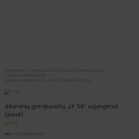
NAUJIENA
PAGRINDINIS
GRINDJUOSTĖS, PLINTUSAI IR GRINDŲ APVADAI
ALIUMINĖS GRINDJUOSTĖS
ALIUMINIŲ GRINDJUOSČIŲ „LP 59” SUJUNGIMAI (JUODI)
Aliuminių grindjuosčių „LP 59” sujungimai
(juodi)
€
3.45
5907684635441
SKU: