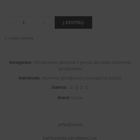
i
s
5
d
"LP
u
n
)
9
i
59"
o
i
"
)
vidinis
s
ų
u
kampas
Aliuminių
č
A
g
Į KREPŠELĮ
ž
-
+
(juodas)
grindjuosčių
i
l
r
b
quantity
"LP
ų
t
i
a
59"
"
e
n
i
sujungimai
Į NORŲ SĄRAŠĄ
L
r
d
g
(juodi)
P
n
j
i
quantity
5
a
u
m
9
t
o
a
"
i
s
i
Kategorijos:
Grindjuostės, plintusai ir grindų apvadai
,
Aliuminės
i
v
č
(
grindjuostės
š
e
i
j
o
:
ų
u
Raktažodis:
Aliuminių grindjuosčių sujungimai (juodi)
r
"
o
i
L
d
Dalintis:
n
P
i
i
5
)
Brand:
Cezar
s
9
k
"
a
v
m
i
p
d
a
APRAŠYMAS
i
s
n
(
i
PAPILDOMA INFORMACIJA
j