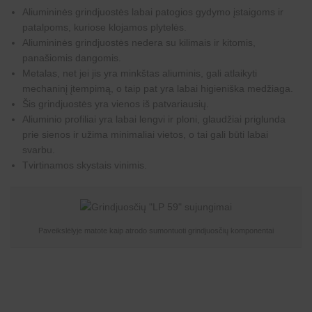
Aliumininės grindjuostės labai patogios gydymo įstaigoms ir
patalpoms, kuriose klojamos plytelės.
Aliumininės grindjuostės nedera su kilimais ir kitomis,
panašiomis dangomis.
Metalas, net jei jis yra minkštas aliuminis, gali atlaikyti
mechaninį įtempimą, o taip pat yra labai higieniška medžiaga.
Šis grindjuostės yra vienos iš patvariausių.
Aliuminio profiliai yra labai lengvi ir ploni, glaudžiai priglunda
prie sienos ir užima minimaliai vietos, o tai gali būti labai
svarbu.
Tvirtinamos skystais vinimis.
Paveikslėlyje matote kaip atrodo sumontuoti grindjuosčių komponentai