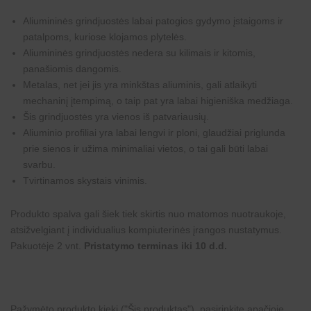
Aliumininės grindjuostės labai patogios gydymo įstaigoms ir
patalpoms, kuriose klojamos plytelės.
Aliumininės grindjuostės nedera su kilimais ir kitomis,
panašiomis dangomis.
Metalas, net jei jis yra minkštas aliuminis, gali atlaikyti
mechaninį įtempimą, o taip pat yra labai higieniška medžiaga.
Šis grindjuostės yra vienos iš patvariausių.
Aliuminio profiliai yra labai lengvi ir ploni, glaudžiai priglunda
prie sienos ir užima minimaliai vietos, o tai gali būti labai
svarbu.
Tvirtinamos skystais vinimis.
Produkto spalva gali šiek tiek skirtis nuo matomos nuotraukoje,
atsižvelgiant į individualius kompiuterinės įrangos nustatymus.
Pakuotėje 2 vnt.
Pristatymo terminas iki 10 d.d.
Pažymėto produkto kiekį ("Šis produktas"), pasirinkite apačioje,