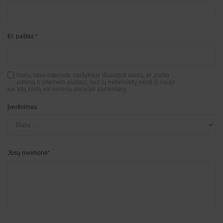
El. paštas
*
Noriu savo interneto naršyklėje išsaugoti vardą, el. pašto
adresą ir interneto puslapį, kad jų nebereiktų įvesti iš naujo,
kai kitą kartą vėl norėsiu parašyti komentarą.
Įvertinimas
Jūsų nuomonė
*