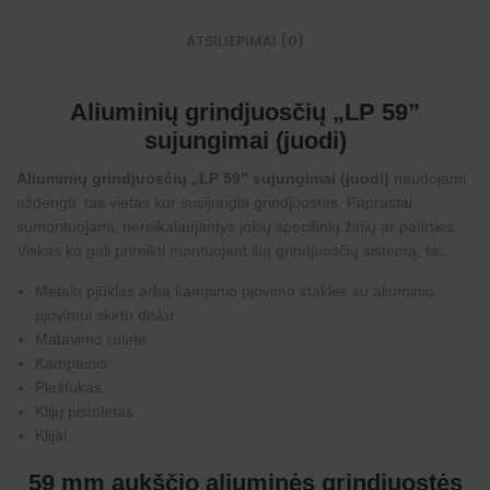
s
u
k
o
a
ATSILIEPIMAI (0)
d
m
a
p
s
a
)
s
Aliuminių grindjuosčių „LP 59”
(
sujungimai (juodi)
j
u
o
Aliuminių grindjuosčių „LP 59” sujungimai (juodi)
naudojami
d
uždengti tas vietas kur susijungia
grindjuostės
. Paprastai
a
sumontuojami, nereikalaujantys jokių specifinių žinių ar patirties.
s
)
Viskas ko gali prireikti montuojant šią grindjuosčių sistemą, tai:
Metalo pjūklas arba kampinio pjovimo staklės su aliuminio
pjovimui skirtu disku
Matavimo ruletė
Kampainis
Pieštukas
Klijų pistoletas
Klijai
59 mm aukščio aliuminės grindjuostės