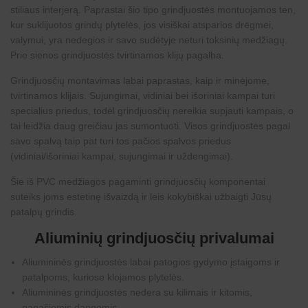
stiliaus interjerą. Paprastai šio tipo grindjuostės montuojamos ten,
kur suklijuotos grindų plytelės, jos visiškai atsparios drėgmei,
valymui, yra nedegios ir savo sudėtyje neturi toksinių medžiagų.
Prie sienos
grindjuostės
tvirtinamos klijų pagalba.
Grindjuosčių montavimas labai paprastas, kaip ir minėjome,
tvirtinamos klijais. Sujungimai, vidiniai bei išoriniai kampai turi
specialius priedus, todėl grindjuosčių nereikia supjauti kampais, o
tai leidžia daug greičiau jas sumontuoti. Visos
grindjuostės
pagal
savo spalvą taip pat turi tos pačios spalvos priedus
(vidiniai/išoriniai kampai, sujungimai ir uždengimai).
Šie iš PVC medžiagos pagaminti grindjuosčių komponentai
suteiks joms estetinę išvaizdą ir leis kokybiškai užbaigti Jūsų
patalpų grindis.
Aliuminių grindjuosčių privalumai
Aliumininės grindjuostės labai patogios gydymo įstaigoms ir
patalpoms, kuriose klojamos plytelės.
Aliumininės grindjuostės nedera su kilimais ir kitomis,
panašiomis dangomis.