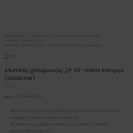
NAUJIENA
PAGRINDINIS
GRINDJUOSTĖS, PLINTUSAI IR GRINDŲ APVADAI
ALIUMINĖS GRINDJUOSTĖS
ALIUMINIŲ GRINDJUOSČIŲ „LP 59” VIDINIS KAMPAS (SIDABRINIS)
Aliuminių grindjuosčių „LP 59” vidinis kampas
(sidabrinis)
€
3.45
5907684680632
SKU:
Aliumininės grindjuostės labai patogios gydymo įstaigoms ir
patalpoms, kuriose klojamos plytelės.
Aliumininės grindjuostės nedera su kilimais ir kitomis,
panašiomis dangomis.