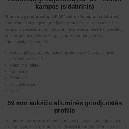
n
d
i
kampas (sidabrinis)
a
s
b
)
r
Aliuminių grindjuosčių „LP 59” vidinis kampas (sidabrinis)
i
naudojamas sujungiant
grindjuostes
vietose, kur yra vidiniai
n
kampai. Paprastai sumontuojami, nereikalaujantys jokių specifinių
i
a
žinių ar patirties. Viskas ko gali prireikti montuojant šią
i
grindjuosčių sistemą, tai:
)
Metalo pjūklas arba kampinio pjovimo staklės su aliuminio
pjovimui skirtu disku
Matavimo ruletė
Kampainis
Pieštukas
Klijų pistoletas
Klijai
59 mm aukščio aliuminės grindjuostės
profilis
Dėl modernios išvaizdos, šios grindjuostės ypatingai populiarios
tarp Loftų savininkų, kurie siekia išlaikyti modernaus/industrinio