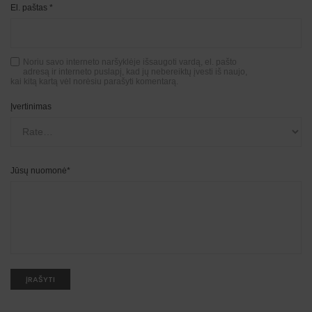
El. paštas
*
Noriu savo interneto naršyklėje išsaugoti vardą, el. pašto
adresą ir interneto puslapį, kad jų nebereiktų įvesti iš naujo,
kai kitą kartą vėl norėsiu parašyti komentarą.
Įvertinimas
Jūsų nuomonė
*
A
l