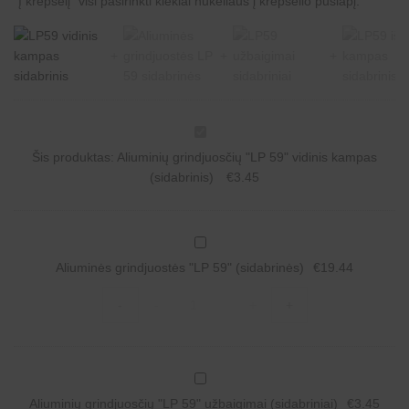
"Į krepšelį" visi pasirinkti kiekiai nukeliaus į krepšelio puslapį.
A
l
Šis produktas:
Aliuminių grindjuosčių "LP 59" vidinis kampas
i
u
(sidabrinis)
€
3.45
m
i
n
i
A
ų
l
g
Aliuminės grindjuostės "LP 59" (sidabrinės)
€
19.44
i
r
u
i
Aliuminės
m
-
-
+
+
n
grindjuostės
i
d
"LP
n
j
59"
ė
u
(sidabrinės)
s
o
quantity
g
A
s
r
l
č
i
Aliuminių grindjuosčių "LP 59" užbaigimai (sidabriniai)
€
3.45
i
i