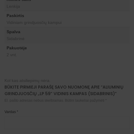
Lenkija
Paskirtis
Vidiniam grindjuosčių kampui
Spalva
Sidabrinė
Pakuotėje
2 vnt.
Kol kas atsiliepimų nėra.
BŪKITE PIRMIEJI PARAŠĘ SAVO NUOMONĘ APIE “ALIUMINIŲ
GRINDJUOSČIŲ „LP 59” VIDINIS KAMPAS (SIDABRINIS)”
El. pašto adresas nebus skelbiamas.
Būtini laukeliai pažymėti
*
Vardas
*