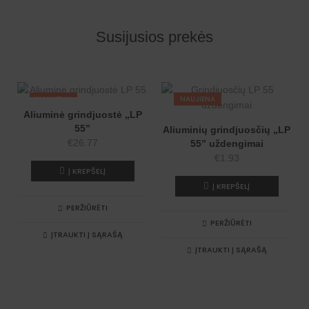
t
e
r
n
Susijusios prekės
a
t
i
v
e
:
NAUJIENA
NAUJIENA
Aliuminė grindjuostė „LP
55”
Aliuminių grindjuosčių „LP
€
26.77
55” uždengimai
€
1.93
Į KREPŠELĮ
Į KREPŠELĮ
PERŽIŪRĖTI
PERŽIŪRĖTI
ĮTRAUKTI Į SĄRAŠĄ
ĮTRAUKTI Į SĄRAŠĄ