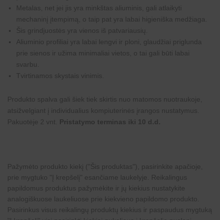
Metalas, net jei jis yra minkštas aliuminis, gali atlaikyti
mechaninį įtempimą, o taip pat yra labai higieniška medžiaga.
Šis grindjuostės yra vienos iš patvariausių.
Aliuminio profiliai yra labai lengvi ir ploni, glaudžiai priglunda
prie sienos ir užima minimaliai vietos, o tai gali būti labai
svarbu.
Tvirtinamos skystais vinimis.
Produkto spalva gali šiek tiek skirtis nuo matomos nuotraukoje,
atsižvelgiant į individualius kompiuterinės įrangos nustatymus.
Pakuotėje 2 vnt.
Pristatymo terminas iki 10 d.d.
Pažymėto produkto kiekį ("Šis produktas"), pasirinkite apačioje,
prie mygtuko "Į krepšelį" esančiame laukelyje. Reikalingus
papildomus produktus pažymėkite ir jų kiekius nustatykite
analogiškuose laukeliuose prie kiekvieno papildomo produkto.
Pasirinkus visus reikalingų produktų kiekius ir paspaudus mygtuką