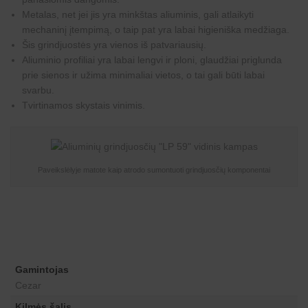
Metalas, net jei jis yra minkštas aliuminis, gali atlaikyti
mechaninį įtempimą, o taip pat yra labai higieniška medžiaga.
Šis grindjuostės yra vienos iš patvariausių.
Aliuminio profiliai yra labai lengvi ir ploni, glaudžiai priglunda
prie sienos ir užima minimaliai vietos, o tai gali būti labai
svarbu.
Tvirtinamos skystais vinimis.
Paveikslėlyje matote kaip atrodo sumontuoti grindjuosčių komponentai
Gamintojas
Cezar
Kilmės šalis