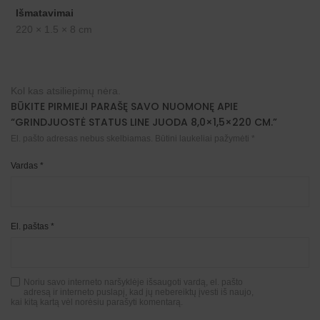
Išmatavimai
220 × 1.5 × 8 cm
Kol kas atsiliepimų nėra.
BŪKITE PIRMIEJI PARAŠĘ SAVO NUOMONĘ APIE
“GRINDJUOSTĖ STATUS LINE JUODA 8,0×1,5×220 CM.”
El. pašto adresas nebus skelbiamas.
Būtini laukeliai pažymėti
*
Vardas
*
El. paštas
*
Noriu savo interneto naršyklėje išsaugoti vardą, el. pašto
adresą ir interneto puslapį, kad jų nebereiktų įvesti iš naujo,
kai kitą kartą vėl norėsiu parašyti komentarą.