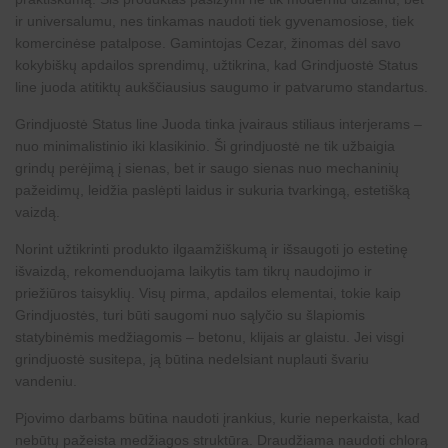
ir universalumu, nes tinkamas naudoti tiek gyvenamosiose, tiek
komercinėse patalpose. Gamintojas Cezar, žinomas dėl savo
kokybiškų apdailos sprendimų, užtikrina, kad Grindjuostė Status
line juoda atitiktų aukščiausius saugumo ir patvarumo standartus.
Grindjuostė Status line Juoda tinka įvairaus stiliaus interjerams –
nuo minimalistinio iki klasikinio. Ši grindjuostė ne tik užbaigia
grindų perėjimą į sienas, bet ir saugo sienas nuo mechaninių
pažeidimų, leidžia paslėpti laidus ir sukuria tvarkingą, estetišką
vaizdą.
Norint užtikrinti produkto ilgaamžiškumą ir išsaugoti jo estetinę
išvaizdą, rekomenduojama laikytis tam tikrų naudojimo ir
priežiūros taisyklių. Visų pirma, apdailos elementai, tokie kaip
Grindjuostės, turi būti saugomi nuo sąlyčio su šlapiomis
statybinėmis medžiagomis – betonu, klijais ar glaistu. Jei visgi
grindjuostė susitepa, ją būtina nedelsiant nuplauti švariu
vandeniu.
Pjovimo darbams būtina naudoti įrankius, kurie neperkaista, kad
nebūtų pažeista medžiagos struktūra. Draudžiama naudoti chlorą