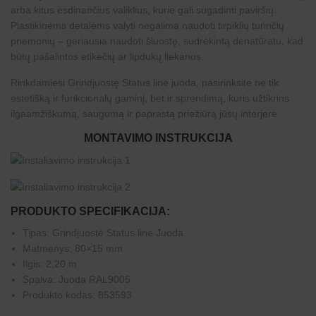
arba kitus ėsdinančius valiklius, kurie gali sugadinti paviršių.
Plastikinėms detalėms valyti negalima naudoti tirpiklių turinčių
priemonių – geriausia naudoti šluostę, sudrėkintą denatūratu, kad
būtų pašalintos etikečių ar lipdukų liekanos.
Rinkdamiesi Grindjuostę Status line juoda, pasirinksite ne tik
estetišką ir funkcionalų gaminį, bet ir sprendimą, kuris užtikrins
ilgaamžiškumą, saugumą ir paprastą priežiūrą jūsų interjere.
MONTAVIMO INSTRUKCIJA
PRODUKTO SPECIFIKACIJA:
Tipas: Grindjuostė Status line Juoda
Matmenys: 80×15 mm
Ilgis: 2,20 m
Spalva: Juoda RAL9005
Produkto kodas: 853593