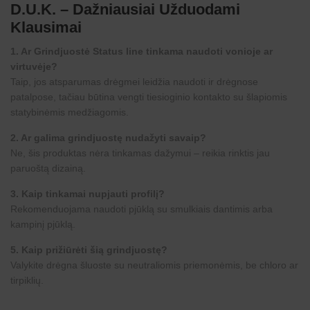
D.U.K. – Dažniausiai Užduodami
Klausimai
1. Ar Grindjuostė Status line tinkama naudoti vonioje ar
virtuvėje?
Taip, jos atsparumas drėgmei leidžia naudoti ir drėgnose
patalpose, tačiau būtina vengti tiesioginio kontakto su šlapiomis
statybinėmis medžiagomis.
2. Ar galima grindjuostę nudažyti savaip?
Ne, šis produktas nėra tinkamas dažymui – reikia rinktis jau
paruoštą dizainą.
3. Kaip tinkamai nupjauti profilį?
Rekomenduojama naudoti pjūklą su smulkiais dantimis arba
kampinį pjūklą.
5. Kaip prižiūrėti šią grindjuostę?
Valykite drėgna šluoste su neutraliomis priemonėmis, be chloro ar
tirpiklių.