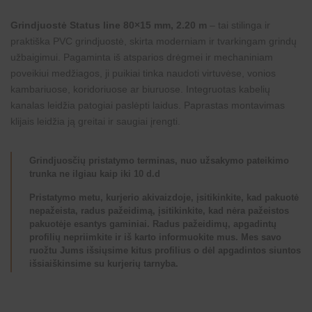
Grindjuostė Status line 80×15 mm, 2.20 m
– tai stilinga ir
praktiška PVC grindjuostė, skirta moderniam ir tvarkingam grindų
užbaigimui. Pagaminta iš atsparios drėgmei ir mechaniniam
poveikiui medžiagos, ji puikiai tinka naudoti virtuvėse, vonios
kambariuose, koridoriuose ar biuruose. Integruotas kabelių
kanalas leidžia patogiai paslėpti laidus. Paprastas montavimas
klijais leidžia ją greitai ir saugiai įrengti.
Grindjuosčių pristatymo terminas, nuo užsakymo pateikimo
trunka ne ilgiau kaip iki 10 d.d
Pristatymo metu, kurjerio akivaizdoje, įsitikinkite, kad pakuotė
nepažeista, radus pažeidimą, įsitikinkite, kad nėra pažeistos
pakuotėje esantys gaminiai. Radus pažeidimų, apgadintų
profilių nepriimkite ir iš karto informuokite mus. Mes savo
ruožtu Jums išsiųsime kitus profilius o dėl apgadintos siuntos
išsiaiškinsime su kurjerių tarnyba.