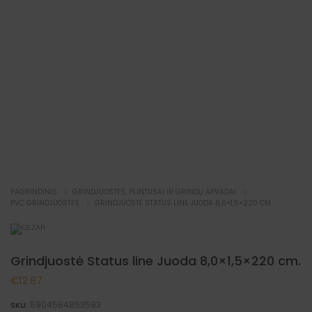
PAGRINDINIS
GRINDJUOSTĖS, PLINTUSAI IR GRINDŲ APVADAI
PVC GRINDJUOSTĖS
GRINDJUOSTĖ STATUS LINE JUODA 8,0×1,5×220 CM.
Grindjuostė Status line Juoda 8,0×1,5×220 cm.
€
12.87
5904584853593
SKU: