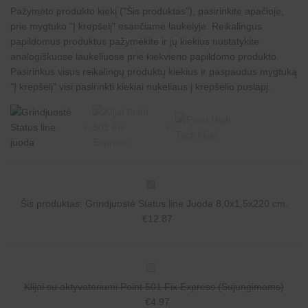
Pažymėto produkto kiekį ("Šis produktas"), pasirinkite apačioje,
prie mygtuko "Į krepšelį" esančiame laukelyje. Reikalingus
papildomus produktus pažymėkite ir jų kiekius nustatykite
analogiškuose laukeliuose prie kiekvieno papildomo produkto.
Pasirinkus visus reikalingų produktų kiekius ir paspaudus mygtuką
"Į krepšelį" visi pasirinkti kiekiai nukeliaus į krepšelio puslapį.
G
r
Šis produktas:
Grindjuostė Status line Juoda 8,0x1,5x220 cm.
i
n
€
12.87
d
j
u
o
K
s
l
t
Klijai su aktyvatoriumi Point 501 Fix Express (Sujungimams)
i
ė
j
€
4.97
S