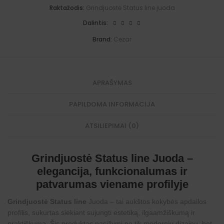
:
E
b
Raktažodis:
Grindjuostė Status line juoda
x
a
p
l
Dalintis:
r
t
e
i
Brand:
Cezar
s
)
s
2
(
9
S
0
u
m
APRAŠYMAS
j
l
u
.
n
PAPILDOMA INFORMACIJA
g
i
m
ATSILIEPIMAI (0)
a
m
s
)
Grindjuostė Status line Juoda –
elegancija, funkcionalumas ir
patvarumas viename profilyje
Grindjuostė Status line
Juoda – tai aukštos kokybės apdailos
profilis, sukurtas siekiant sujungti estetiką, ilgaamžiškumą ir
praktiškumą. Šis produktas pasižymi ne tik moderniu dizainu, bet