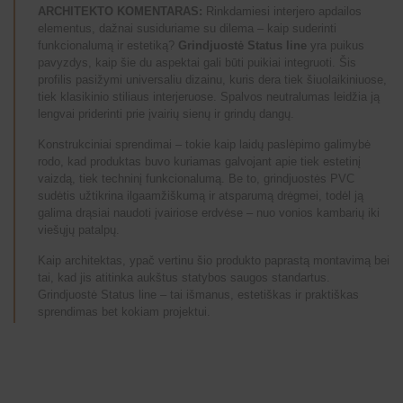
ARCHITEKTO KOMENTARAS:
Rinkdamiesi interjero apdailos
elementus, dažnai susiduriame su dilema – kaip suderinti
funkcionalumą ir estetiką?
Grindjuostė Status line
yra puikus
pavyzdys, kaip šie du aspektai gali būti puikiai integruoti. Šis
profilis pasižymi universaliu dizainu, kuris dera tiek šiuolaikiniuose,
tiek klasikinio stiliaus interjeruose. Spalvos neutralumas leidžia ją
lengvai priderinti prie įvairių sienų ir grindų dangų.
Konstrukciniai sprendimai – tokie kaip laidų paslėpimo galimybė
rodo, kad produktas buvo kuriamas galvojant apie tiek estetinį
vaizdą, tiek techninį funkcionalumą. Be to, grindjuostės PVC
sudėtis užtikrina ilgaamžiškumą ir atsparumą drėgmei, todėl ją
galima drąsiai naudoti įvairiose erdvėse – nuo vonios kambarių iki
viešųjų patalpų.
Kaip architektas, ypač vertinu šio produkto paprastą montavimą bei
tai, kad jis atitinka aukštus statybos saugos standartus.
Grindjuostė Status line – tai išmanus, estetiškas ir praktiškas
sprendimas bet kokiam projektui.