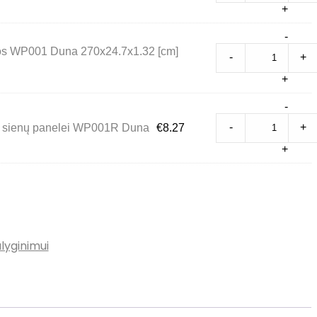
Pro
+
quanti
Sienų
-
panel
s WP001 Duna 270x24.7x1.32 [cm]
-
+
dažo
WP0
+
Duna
270x2
Dešin
-
[cm]
užde
quanti
-
+
 sienų panelei WP001R Duna
€
8.27
sienų
panel
+
WP0
Duna
quanti
alyginimui