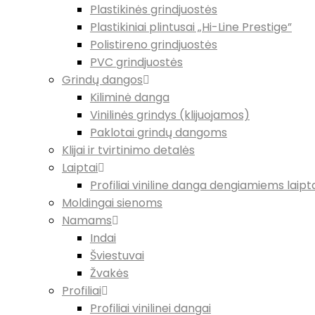
Plastikinės grindjuostės
Plastikiniai plintusai „Hi-Line Prestige”
Polistireno grindjuostės
PVC grindjuostės
Grindų dangos
Kiliminė danga
Vinilinės grindys (klijuojamos)
Paklotai grindų dangoms
Klijai ir tvirtinimo detalės
Laiptai
Profiliai viniline danga dengiamiems laip
Moldingai sienoms
Namams
Indai
Šviestuvai
Žvakės
Profiliai
Profiliai vinilinei dangai