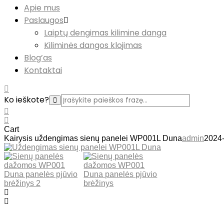
Apie mus
Paslaugos
Laiptų dengimas kilimine danga
Kiliminės dangos klojimas
Blog’as
Kontaktai
Ko ieškote?
Cart
Kairysis uždengimas sienų panelei WP001L Duna
admin
2024