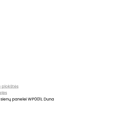
 plokštės
elės
 sienų panelei WP001L Duna