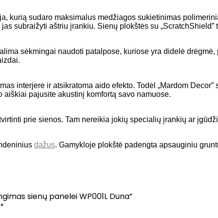
ja, kurią sudaro maksimalus medžiagos sukietinimas polimerinia
 subraižyti aštriu įrankiu. Sienų plokštės su „ScratchShield” te
s galima sėkmingai naudoti patalpose, kuriose yra didelė drėgmė,
izdai.
mas interjere ir atsikratoma aido efekto. Todėl „Mardom Decor
 aiškiai pajusite akustinį komfortą savo namuose.
virtinti prie sienos. Tam nereikia jokių specialių įrankių ar įgūdži
andeninius
dažus
. Gamykloje plokštė padengta apsauginiu gruntu
engimas sienų panelei WP001L Duna”
i
*