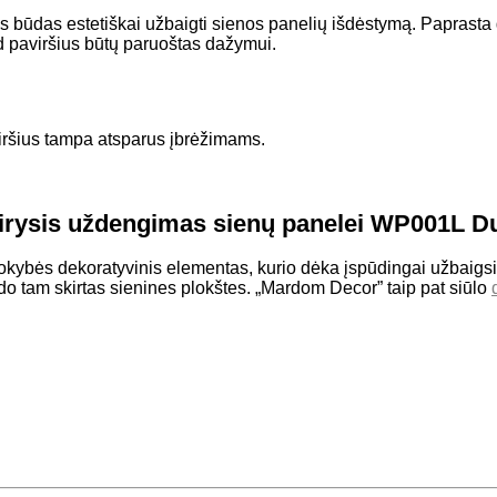
s būdas estetiškai užbaigti sienos panelių išdėstymą. Paprasta ge
ad paviršius būtų paruoštas dažymui.
iršius tampa atsparus įbrėžimams.
irysis uždengimas sienų panelei WP001L D
ybės dekoratyvinis elementas, kurio dėka įspūdingai užbaigsi
ldo tam skirtas sienines plokštes. „Mardom Decor” taip pat siūlo