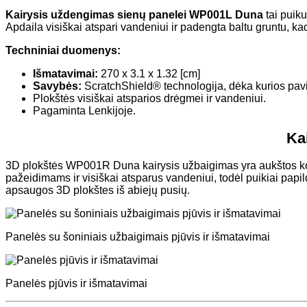
Kairysis uždengimas sienų panelei WP001L Duna
tai puiku
Apdaila visiškai atspari vandeniui ir padengta baltu gruntu, k
Techniniai duomenys:
Išmatavimai:
270 x 3.1 x 1.32 [cm]
Savybės:
ScratchShield® technologija, dėka kurios pav
Plokštės visiškai atsparios drėgmei ir vandeniui.
Pagaminta Lenkijoje.
Ka
3D plokštės WP001R Duna kairysis užbaigimas yra aukštos kok
pažeidimams ir visiškai atsparus vandeniui, todėl puikiai papi
apsaugos 3D plokštes iš abiejų pusių.
Panelės su šoniniais užbaigimais pjūvis ir išmatavimai
Panelės pjūvis ir išmatavimai