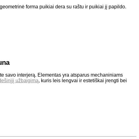
ometrinė forma puikiai dera su raštu ir puikiai jį papildo.
una
te savo interjerą. Elementas yra atsparus mechaniniams
dešinįjį užbaigimą
, kuris leis lengvai ir estetiškai įrengti bei