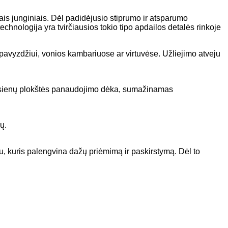
is junginiais. Dėl padidėjusio stiprumo ir atsparumo
chnologija yra tvirčiausios tokio tipo apdailos detalės rinkoje
 pavyzdžiui, vonios kambariuose ar virtuvėse. Užliejimo atveju
” sienų plokštės panaudojimo dėka, sumažinamas
ų.
, kuris palengvina dažų priėmimą ir paskirstymą. Dėl to