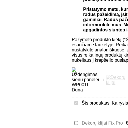
Pristatymo metu, kurj
radus pažeidimą, įsi
gaminiai. Radus paže
informuokite mus. Me
apgadintos siuntos i
Pažymėto produkto kiekį ("Ši
esančiame laukelyje. Reikal
nustatykite analogiškuose l
visus reikalingų produktų kie
nukeliaus į krepšelio puslap
Kairysis
Šis produktas:
Kairysi
uždengimas
sienų
panelei
Dekorų
Dekorų klijai Fix Pro
WP001L
klijai