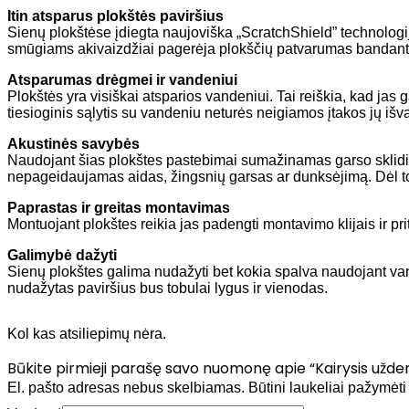
Itin atsparus plokštės paviršius
Sienų plokštėse įdiegta naujoviška „ScratchShield” technologi
smūgiams akivaizdžiai pagerėja plokščių patvarumas bandant jas
Atsparumas drėgmei ir vandeniui
Plokštės yra visiškai atsparios vandeniui. Tai reiškia, kad ja
tiesioginis sąlytis su vandeniu neturės neigiamos įtakos jų išva
Akustinės savybės
Naudojant šias plokštes pastebimai sumažinamas garso sklidi
nepageidaujamas aidas, žingsnių garsas ar dunksėjimą. Dėl to
Paprastas ir greitas montavimas
Montuojant plokštes reikia jas padengti montavimo klijais ir prit
Galimybė dažyti
Sienų plokštes galima nudažyti bet kokia spalva naudojant v
nudažytas paviršius bus tobulai lygus ir vienodas.
Kol kas atsiliepimų nėra.
Būkite pirmieji parašę savo nuomonę apie “Kairysis užd
El. pašto adresas nebus skelbiamas.
Būtini laukeliai pažymėt