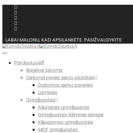
LABAI MALONU, KAD APSILANKĖTE. PASIŽVALGYKITE
Parduotuvė
Bagetai luboms
Dekoratyvinės sienų plokštės
Dažomos sienų panelės
Lamelės
Grindjuostės
Aliuminės grindjuostės
Grindjuostės kiliminei dangai
Klijuojamos grindjuostės
MDF grindjuostės