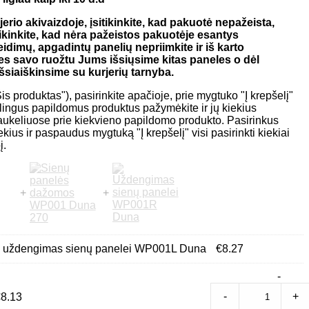
erio akivaizdoje, įsitikinkite, kad pakuotė nepažeista,
tikinkite, kad nėra pažeistos pakuotėje esantys
idimų, apgadintų panelių nepriimkite ir iš karto
s savo ruožtu Jums išsiųsime kitas paneles o dėl
šsiaiškinsime su kurjerių tarnyba.
s produktas"), pasirinkite apačioje, prie mygtuko "Į krepšelį"
ingus papildomus produktus pažymėkite ir jų kiekius
aukeliuose prie kiekvieno papildomo produkto. Pasirinkus
kius ir paspaudus mygtuką "Į krepšelį" visi pasirinkti kiekiai
į.
s uždengimas sienų panelei WP001L Duna
€
8.27
Deko
-
klijai
-
+
€
8.13
Fix