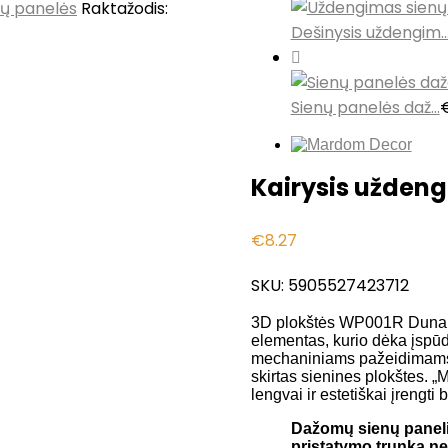
ų panelės
Raktažodis:
Dešinysis uždengim..
Sienų panelės daž...
Kairysis užden
€
8.27
SKU:
5905527423712
3D plokštės WP001R Duna k
elementas, kurio dėka įspūd
mechaniniams pažeidimams ir
skirtas sienines plokštes. „
lengvai ir estetiškai įrengti
Dažomų sienų paneli
pristatymo trunka ne 