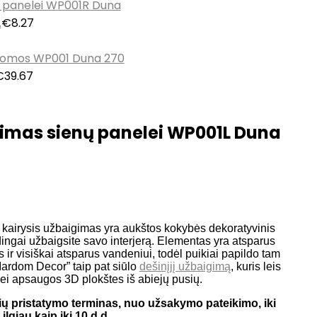
.
€
8.27
€
39.67
gimas sienų panelei WP001L Duna
airysis užbaigimas yra aukštos kokybės dekoratyvinis
ingai užbaigsite savo interjerą. Elementas yra atsparus
 visiškai atsparus vandeniui, todėl puikiai papildo tam
Mardom Decor” taip pat siūlo
dešinįjį užbaigimą
, kuris leis
 bei apsaugos 3D plokštes iš abiejų pusių.
ų pristatymo terminas, nuo užsakymo pateikimo, iki
ilgiau kaip iki 10 d.d