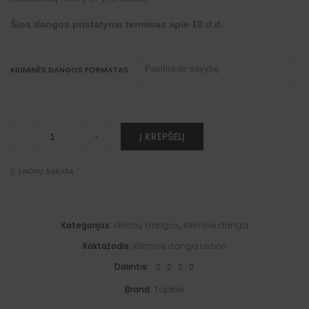
Šios dangos pristatymo terminas apie 10 d.d.
KILIMINĖS DANGOS FORMATAS
Kiliminė
A
Į KREPŠELĮ
-
+
danga
l
Lisbon
t
SDN 66530
e
quantity
Į NORŲ SĄRAŠĄ
r
n
a
t
i
Kategorijos:
Grindų dangos
,
Kiliminė danga
v
e
Raktažodis:
Kiliminė danga Lisbon
:
Dalintis:
Brand:
Tapibel