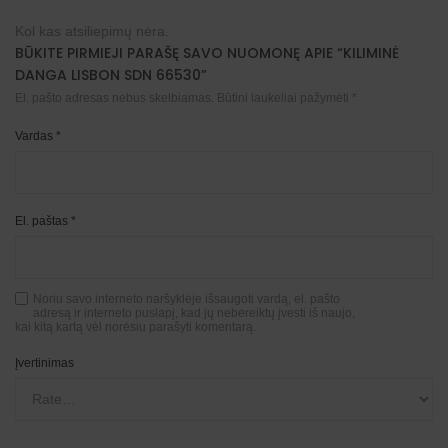
Kol kas atsiliepimų nėra.
BŪKITE PIRMIEJI PARAŠĘ SAVO NUOMONĘ APIE “KILIMINĖ
DANGA LISBON SDN 66530”
El. pašto adresas nebus skelbiamas.
Būtini laukeliai pažymėti
*
Vardas
*
El. paštas
*
Noriu savo interneto naršyklėje išsaugoti vardą, el. pašto
adresą ir interneto puslapį, kad jų nebereiktų įvesti iš naujo,
kai kitą kartą vėl norėsiu parašyti komentarą.
Įvertinimas