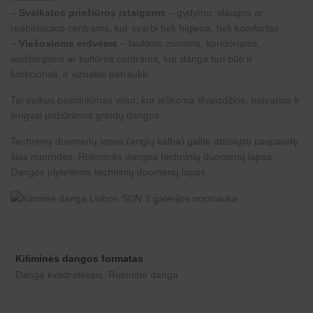
–
Sveikatos priežiūros įstaigoms
– gydymo, slaugos ar
reabilitacijos centrams, kur svarbi tiek higiena, tiek komfortas;
–
Viešosioms erdvėms
– laukimo zonoms, koridoriams,
auditorijoms ar kultūros centrams, kur danga turi būti ir
funkcionali, ir vizualiai patraukli.
Tai puikus pasirinkimas visur, kur ieškoma išvaizdžios, patvarios ir
lengvai prižiūrimos grindų dangos.
Techninių duomenų lapus (anglų kalba) galite atsisiųsti paspaudę
šias nuorodas:
Ruloninės dangos techninių duomenų lapas
;
Dangos plytelėmis techninių duomenų lapas
.
Kiliminės dangos formatas
Danga kvadratėliais, Ruloninė danga