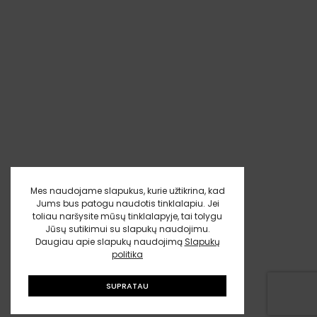
Mes naudojame slapukus, kurie užtikrina, kad
Jums bus patogu naudotis tinklalapiu. Jei
toliau naršysite mūsų tinklalapyje, tai tolygu
Jūsų sutikimui su slapukų naudojimu.
Daugiau apie slapukų naudojimą
Slapukų
politika
SUPRATAU