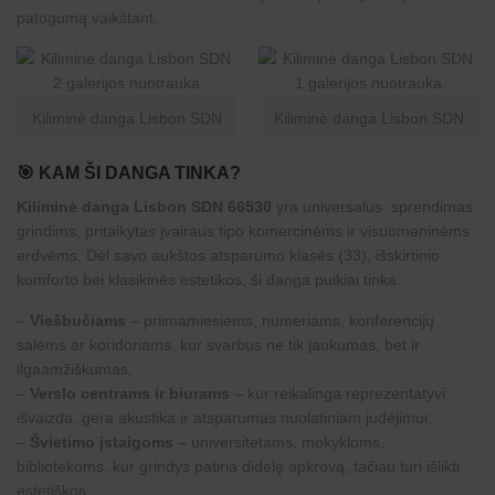
patogumą vaikštant.
Kiliminė danga Lisbon SDN
Kiliminė danga Lisbon SDN
🎯
KAM ŠI DANGA TINKA?
Kiliminė danga Lisbon SDN 66530
yra universalus sprendimas
grindims, pritaikytas įvairaus tipo komercinėms ir visuomeninėms
erdvėms. Dėl savo aukštos atsparumo klasės (33), išskirtinio
komforto bei klasikinės estetikos, ši danga puikiai tinka:
–
Viešbučiams
– priimamiesiems, numeriams, konferencijų
salėms ar koridoriams, kur svarbus ne tik jaukumas, bet ir
ilgaamžiškumas;
–
Verslo centrams ir biurams
– kur reikalinga reprezentatyvi
išvaizda, gera akustika ir atsparumas nuolatiniam judėjimui;
–
Švietimo įstaigoms
– universitetams, mokykloms,
bibliotekoms, kur grindys patiria didelę apkrovą, tačiau turi išlikti
estetiškos;