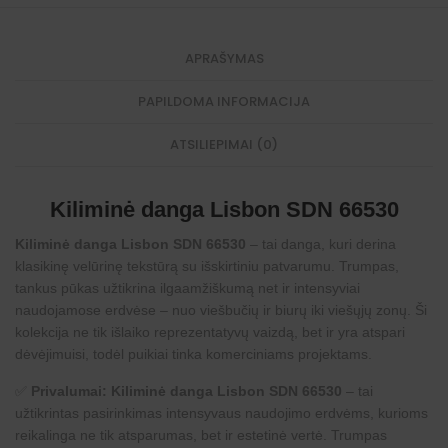
APRAŠYMAS
PAPILDOMA INFORMACIJA
ATSILIEPIMAI (0)
Kiliminė danga Lisbon SDN 66530
Kiliminė danga Lisbon SDN 66530
– tai danga, kuri derina
klasikinę velūrinę tekstūrą su išskirtiniu patvarumu. Trumpas,
tankus pūkas užtikrina ilgaamžiškumą net ir intensyviai
naudojamose erdvėse – nuo viešbučių ir biurų iki viešųjų zonų. Ši
kolekcija ne tik išlaiko reprezentatyvų vaizdą, bet ir yra atspari
dėvėjimuisi, todėl puikiai tinka komerciniams projektams.
✅
Privalumai: Kiliminė danga Lisbon SDN 66530
– tai
užtikrintas pasirinkimas intensyvaus naudojimo erdvėms, kurioms
reikalinga ne tik atsparumas, bet ir estetinė vertė. Trumpas