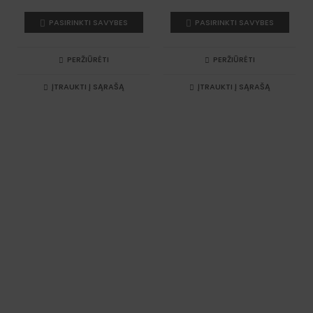
range:
range:
PASIRINKTI SAVYBES
PASIRINKTI SAVYBES
€31.47
€31.47
through
through
€37.57
€37.57
PERŽIŪRĖTI
PERŽIŪRĖTI
ĮTRAUKTI Į SĄRAŠĄ
ĮTRAUKTI Į SĄRAŠĄ