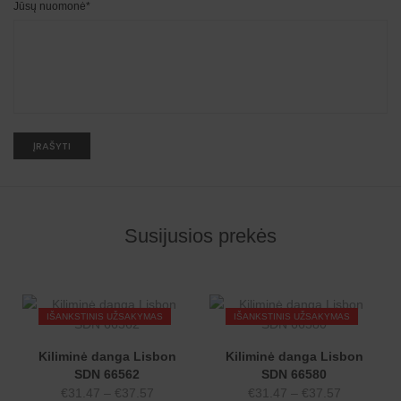
Jūsų nuomonė
*
A
l
t
e
r
n
Susijusios prekės
a
t
i
v
e
:
IŠANKSTINIS UŽSAKYMAS
IŠANKSTINIS UŽSAKYMAS
Kiliminė danga Lisbon
Kiliminė danga Lisbon
SDN 66562
SDN 66580
Price
Price
€
31.47
–
€
37.57
€
31.47
–
€
37.57