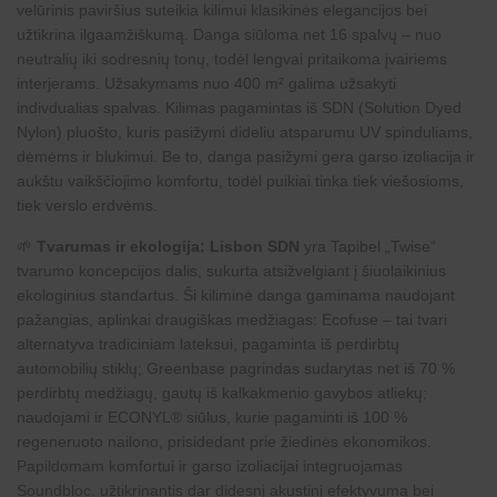
velūrinis paviršius suteikia kilimui klasikinės elegancijos bei
užtikrina ilgaamžiškumą. Danga siūloma net 16 spalvų – nuo
neutralių iki sodresnių tonų, todėl lengvai pritaikoma įvairiems
interjerams. Užsakymams nuo 400 m² galima užsakyti
indivdualias spalvas. Kilimas pagamintas iš SDN (Solution Dyed
Nylon) pluošto, kuris pasižymi dideliu atsparumu UV spinduliams,
dėmėms ir blukimui. Be to, danga pasižymi gera garso izoliacija ir
aukštu vaikščiojimo komfortu, todėl puikiai tinka tiek viešosioms,
tiek verslo erdvėms.
🌱
Tvarumas ir ekologija:
Lisbon SDN
yra Tapibel „Twise“
tvarumo koncepcijos dalis, sukurta atsižvelgiant į šiuolaikinius
ekologinius standartus. Ši kiliminė danga gaminama naudojant
pažangias, aplinkai draugiškas medžiagas: Ecofuse – tai tvari
alternatyva tradiciniam lateksui, pagaminta iš perdirbtų
automobilių stiklų; Greenbase pagrindas sudarytas net iš 70 %
perdirbtų medžiagų, gautų iš kalkakmenio gavybos atliekų;
naudojami ir ECONYL® siūlus, kurie pagaminti iš 100 %
regeneruoto nailono, prisidedant prie žiedinės ekonomikos.
Papildomam komfortui ir garso izoliacijai integruojamas
Soundbloc, užtikrinantis dar didesnį akustinį efektyvumą bei