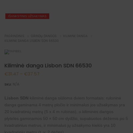
IŠANKSTINIS UŽSAKYMAS
PAGRINDINIS
GRINDŲ DANGOS
KILIMINĖ DANGA
KILIMINĖ DANGA LISBON SDN 66530
Kiliminė danga Lisbon SDN 66530
Price
€
31.47
–
€
37.57
range:
N/A
SKU:
€31.47
Lisbon SDN
kiliminė danga siūloma dviem formatais: ruloninė
through
danga gaminama 4 metrų pločio ir minimalus jos užsakymas yra
€37.57
20 kvadratinių metrų (5 x 4 m rulonas), o kiliminės dangos
plytelės gaminamos 50 × 50 cm dydžio, supakuotos dėžėmis po 5
kvadratinius metrus, ir minimalus jų užsakymo kiekis yra 10
kvadratinių metrų (t. y. 2 dėžės).