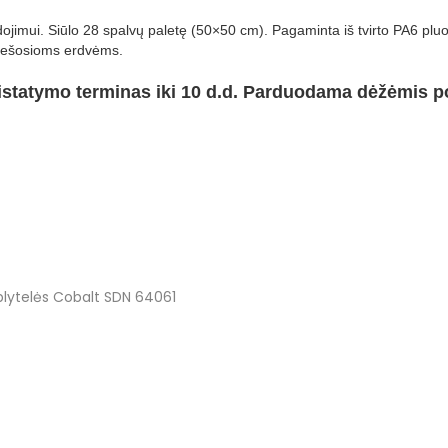
jimui. Siūlo 28 spalvų paletę (50×50 cm). Pagaminta iš tvirto PA6 pluošt
viešosioms erdvėms.
statymo terminas iki 10 d.d. Parduodama dėžėmis p
 plytelės Cobalt SDN 64061