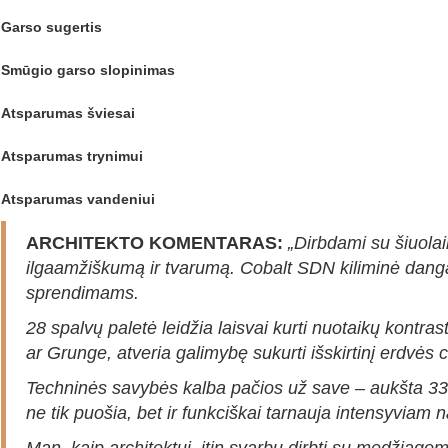
Garso sugertis
Smūgio garso slopinimas
Atsparumas šviesai
Atsparumas trynimui
Atsparumas vandeniui
ARCHITEKTO KOMENTARAS:
„Dirbdami su šiuola
ilgaamžiškumą ir tvarumą. Cobalt SDN kiliminė danga 
sprendimams.
28 spalvų paletė leidžia laisvai kurti nuotaikų kontra
ar Grunge, atveria galimybę sukurti išskirtinį erdvės c
Techninės savybės kalba pačios už save – aukšta 33 
ne tik puošia, bet ir funkciškai tarnauja intensyviam 