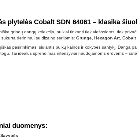
ės plytelės Cobalt SDN 64061 – klasika šiuol
iška grindų dangų kolekcija, puikiai tinkanti tiek viešosioms, tiek priva
ja sukurta derinimui su dizaino serijomis:
Grunge
,
Hexagon Art
,
Cobalt
iškas pasirinkimas, siūlantis puikų kainos ir kokybės santykį. Danga pas
 patogu. Tai idealus sprendimas intensyviai naudojamoms erdvėms – suteik
iniai duomenys:
Savybės