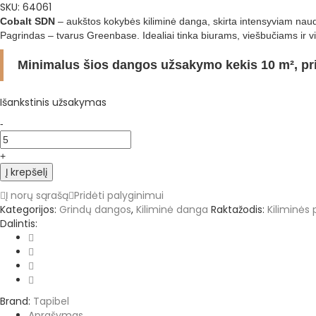
SKU:
64061
Cobalt SDN
– aukštos kokybės kiliminė danga, skirta intensyviam naudo
Pagrindas – tvarus Greenbase. Idealiai tinka biurams, viešbučiams ir 
Minimalus šios dangos užsakymo kekis 10 m², pri
Išankstinis užsakymas
Kiliminės
-
plytelės
Cobalt
+
SDN
Į krepšelį
64061
50x50
Į norų sąrašą
Pridėti palyginimui
cm.
Kategorijos:
Grindų dangos
,
Kiliminė danga
Raktažodis:
Kiliminės
quantity
Dalintis:
Brand:
Tapibel
Aprašymas