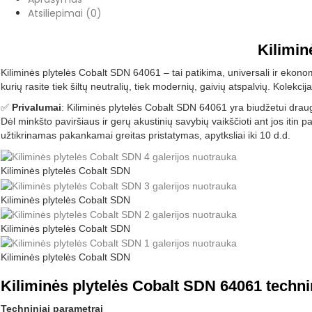
Atsiliepimai (0)
Kilimin
Kiliminės plytelės Cobalt SDN 64061 – tai patikima, universali ir ekonom
kurių rasite tiek šiltų neutralių, tiek modernių, gaivių atspalvių. Kolekci
✅
Privalumai
: Kiliminės plytelės Cobalt SDN 64061 yra biudžetui draug
Dėl minkšto paviršiaus ir gerų akustinių savybių vaikščioti ant jos itin
užtikrinamas pakankamai greitas pristatymas, apytksliai iki 10 d.d.
Kiliminės plytelės Cobalt SDN
Kiliminės plytelės Cobalt SDN
Kiliminės plytelės Cobalt SDN
Kiliminės plytelės Cobalt SDN
Kiliminės plytelės Cobalt SDN 64061 techn
Techniniai parametrai