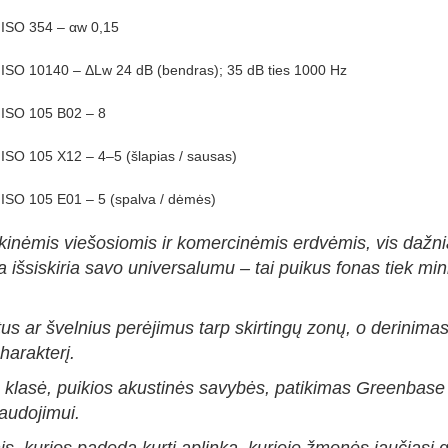
ISO 354 – αw 0,15
ISO 10140 – ΔLw 24 dB (bendras); 35 dB ties 1000 Hz
ISO 105 B02 – 8
ISO 105 X12 – 4–5 (šlapias / sausas)
ISO 105 E01 – 5 (spalva / dėmės)
ikinėmis viešosiomis ir komercinėmis erdvėmis, vis dažni
išsiskiria savo universalumu – tai puikus fonas tiek mini
stus ar švelnius perėjimus tarp skirtingų zonų, o derinim
harakterį.
klasė, puikios akustinės savybės, patikimas Greenbase 
naudojimui.