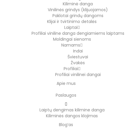
Kiliminė danga
Vinilinės grindys (klijuojamos)
Paklotai grindų dangoms
Klijai ir tvirtinimo detalės
Laiptai
Profiliai viniline danga dengiamiems laiptams
Moldingai sienoms
Namams
Indai
Šviestuvai
Žvakės
Profiliai
Profiliai vinilinei dangai
Apie mus
Paslaugos
Laiptų dengimas kilimine danga
Kiliminės dangos klojimas
Blog’as