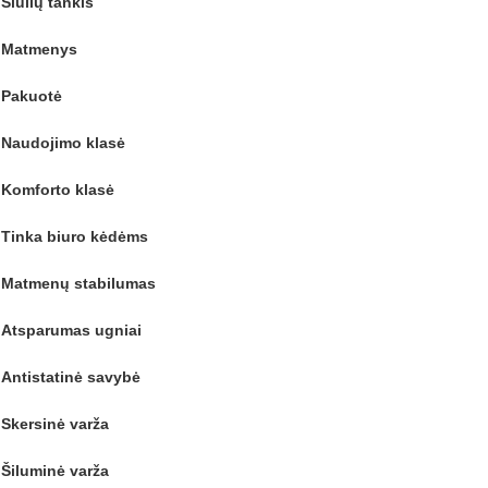
Siūlių tankis
Matmenys
Pakuotė
Naudojimo klasė
Komforto klasė
Tinka biuro kėdėms
Matmenų stabilumas
Atsparumas ugniai
Antistatinė savybė
Skersinė varža
Šiluminė varža