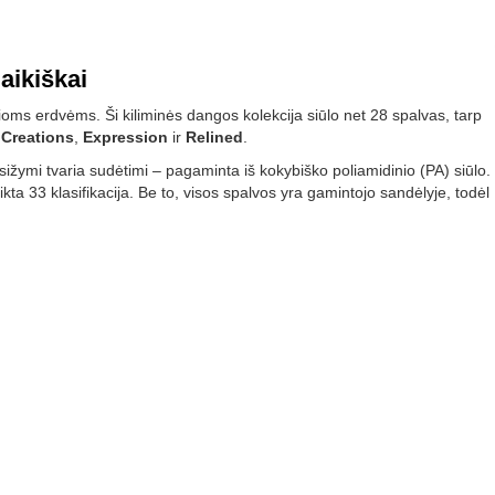
aikiškai
čioms erdvėms. Ši kiliminės dangos kolekcija siūlo net 28 spalvas, tarp
 Creations
,
Expression
ir
Relined
.
ižymi tvaria sudėtimi – pagaminta iš kokybiško poliamidinio (PA) siūlo.
ta 33 klasifikacija. Be to, visos spalvos yra gamintojo sandėlyje, todėl