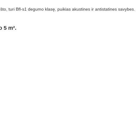
o, turi Bfl-s1 degumo klasę, puikias akustines ir antistatines savybes.
o 5 m².