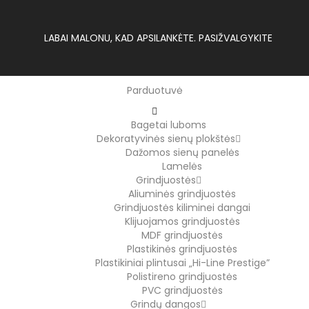
LABAI MALONU, KAD APSILANKĖTE. PASIŽVALGYKITE
Parduotuvė
Bagetai luboms
Dekoratyvinės sienų plokštės
Dažomos sienų panelės
Lamelės
Grindjuostės
Aliuminės grindjuostės
Grindjuostės kiliminei dangai
Klijuojamos grindjuostės
MDF grindjuostės
Plastikinės grindjuostės
Plastikiniai plintusai „Hi-Line Prestige”
Polistireno grindjuostės
PVC grindjuostės
Grindų dangos