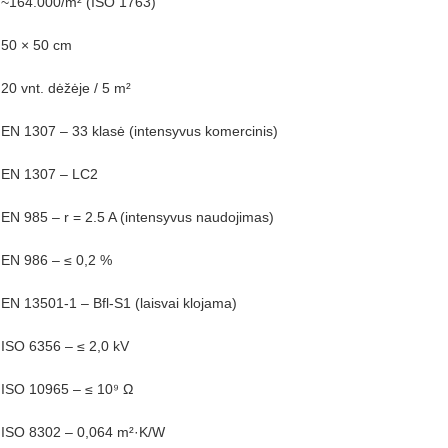
~164.000/m² (ISO 1763)
50 × 50 cm
20 vnt. dėžėje / 5 m²
EN 1307 – 33 klasė (intensyvus komercinis)
EN 1307 – LC2
EN 985 – r = 2.5 A (intensyvus naudojimas)
EN 986 – ≤ 0,2 %
EN 13501-1 – Bfl-S1 (laisvai klojama)
ISO 6356 – ≤ 2,0 kV
ISO 10965 – ≤ 10⁹ Ω
ISO 8302 – 0,064 m²·K/W