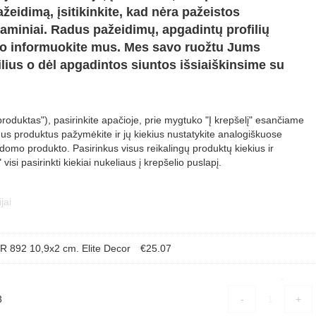
žeidimą, įsitikinkite, kad nėra pažeistos
aminiai. Radus pažeidimų, apgadintų profilių
arto informuokite mus. Mes savo ruožtu Jums
ilius o dėl apgadintos siuntos išsiaiškinsime su
roduktas"), pasirinkite apačioje, prie mygtuko "Į krepšelį" esančiame
us produktus pažymėkite ir jų kiekius nustatykite analogiškuose
ldomo produkto. Pasirinkus visus reikalingų produktų kiekius ir
isi pasirinkti kiekiai nukeliaus į krepšelio puslapį.
R 892 10,9x2 cm. Elite Decor
€
25.07
Dekor
-
klijai
3
-
+
Fix