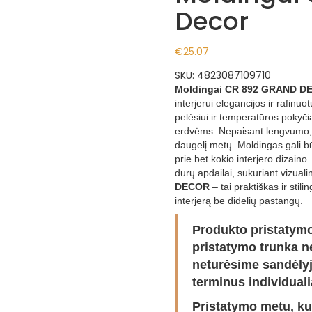
Decor
€
25.07
SKU:
4823087109710
Moldingai CR 892 GRAND D
interjerui elegancijos ir rafin
pelėsiui ir temperatūros pokyč
erdvėms. Nepaisant lengvumo, ši
daugelį metų. Moldingas gali bū
prie bet kokio interjero dizaino
durų apdailai, sukuriant vizuali
DECOR
– tai praktiškas ir stil
interjerą be didelių pastangų.
Produkto pristatymo
pristatymo trunka ne 
neturėsime sandėlyj
terminus individuali
Pristatymo metu, kur