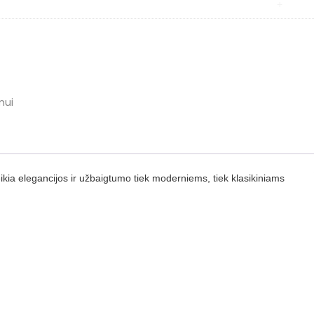
Pro
+
quanti
e:
mui
ikia elegancijos ir užbaigtumo tiek moderniems, tiek klasikiniams