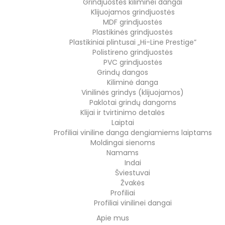
Grindjuostės kiliminei dangai
Klijuojamos grindjuostės
MDF grindjuostės
Plastikinės grindjuostės
Plastikiniai plintusai „Hi-Line Prestige”
Polistireno grindjuostės
PVC grindjuostės
Grindų dangos
Kiliminė danga
Vinilinės grindys (klijuojamos)
Paklotai grindų dangoms
Klijai ir tvirtinimo detalės
Laiptai
Profiliai viniline danga dengiamiems laiptams
Moldingai sienoms
Namams
Indai
Šviestuvai
Žvakės
Profiliai
Profiliai vinilinei dangai
Apie mus