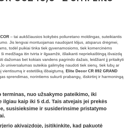
ECOR
– tai aukščiausios kokybės poliuretano moldingas, suteikiantis
uotumo. Jis lengvai montuojamas naudojant klijus, atsparus drėgmei,
iams, todėl puikiai tinka tiek gyvenamosioms, tiek komercinėms
 medžiaga itin tvirta ir ilgaamžė, išlaikanti nepriekaištingą išvaizdą
ti dažomas bet kokiais vandens pagrindo dažais, leidžiant jį pritaikyti
. Jo universalumas suteikia galimybę naudoti tiek sienų, tiek lubų ar
nį vientisumą ir estetišką išbaigtumą.
Elite Decor CR 892 GRAND
ingas sprendimas, norintiems sukurti prabangų, išskirtinį ir harmoningą
 terminas, nuo užsakymo pateikimo, iki
ilgiau kaip iki 5 d.d. Tais atvejais jei prekės
e, susisieksime ir susiderinsime pristatymo
ai.
jerio akivaizdoje, įsitikinkite, kad pakuotė