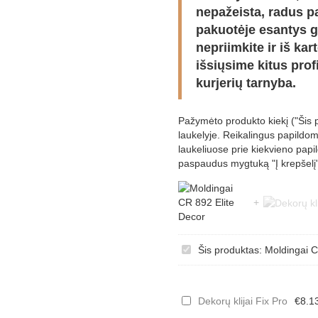
nepažeista, radus pa
pakuotėje esantys g
nepriimkite ir iš k
išsiųsime kitus prof
kurjerių tarnyba.
Pažymėto produkto kiekį ("Šis p
laukelyje. Reikalingus papildom
laukeliuose prie kiekvieno papi
paspaudus mygtuką "Į krepšelį" v
Moldingai
Šis produktas:
Moldingai C
CR
892
10,9x2
Dekorų
Dekorų klijai Fix Pro
€
8.1
cm.
klijai