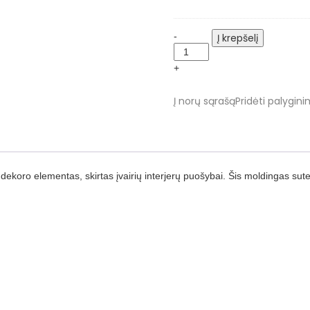
Elite
Fix
Decor
Pro
Moldingai
-
Alternativ
Į krepšelį
CR
892
+
10,9x2
cm.
Į norų sąrašą
Pridėti palygini
Elite
Decor
quantity
dekoro elementas, skirtas įvairių interjerų puošybai. Šis moldingas sute