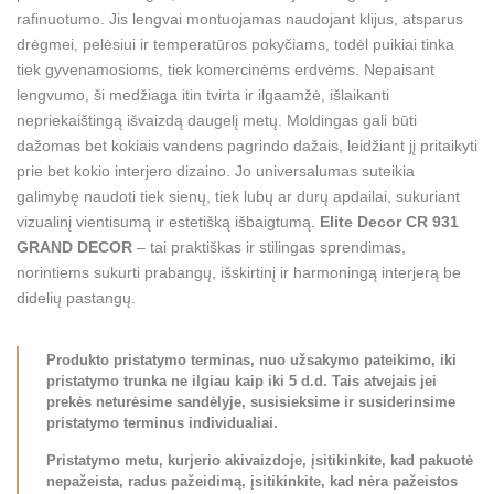
rafinuotumo. Jis lengvai montuojamas naudojant klijus, atsparus
drėgmei, pelėsiui ir temperatūros pokyčiams, todėl puikiai tinka
tiek gyvenamosioms, tiek komercinėms erdvėms. Nepaisant
lengvumo, ši medžiaga itin tvirta ir ilgaamžė, išlaikanti
nepriekaištingą išvaizdą daugelį metų. Moldingas gali būti
dažomas bet kokiais vandens pagrindo dažais, leidžiant jį pritaikyti
prie bet kokio interjero dizaino. Jo universalumas suteikia
galimybę naudoti tiek sienų, tiek lubų ar durų apdailai, sukuriant
vizualinį vientisumą ir estetišką išbaigtumą.
Elite Decor CR 931
GRAND DECOR
– tai praktiškas ir stilingas sprendimas,
norintiems sukurti prabangų, išskirtinį ir harmoningą interjerą be
didelių pastangų.
Produkto pristatymo terminas, nuo užsakymo pateikimo, iki
pristatymo trunka ne ilgiau kaip iki 5 d.d. Tais atvejais jei
prekės neturėsime sandėlyje, susisieksime ir susiderinsime
pristatymo terminus individualiai.
Pristatymo metu, kurjerio akivaizdoje, įsitikinkite, kad pakuotė
nepažeista, radus pažeidimą, įsitikinkite, kad nėra pažeistos