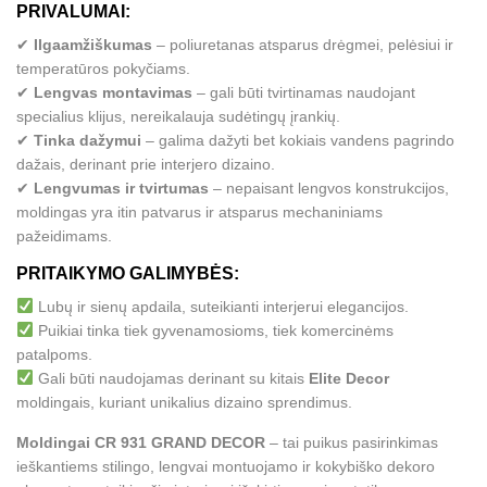
PRIVALUMAI:
✔
Ilgaamžiškumas
– poliuretanas atsparus drėgmei, pelėsiui ir
temperatūros pokyčiams.
✔
Lengvas montavimas
– gali būti tvirtinamas naudojant
specialius klijus, nereikalauja sudėtingų įrankių.
✔
Tinka dažymui
– galima dažyti bet kokiais vandens pagrindo
dažais, derinant prie interjero dizaino.
✔
Lengvumas ir tvirtumas
– nepaisant lengvos konstrukcijos,
moldingas yra itin patvarus ir atsparus mechaniniams
pažeidimams.
PRITAIKYMO GALIMYBĖS:
Lubų ir sienų apdaila, suteikianti interjerui elegancijos.
Puikiai tinka tiek gyvenamosioms, tiek komercinėms
patalpoms.
Gali būti naudojamas derinant su kitais
Elite Decor
moldingais, kuriant unikalius dizaino sprendimus.
Moldingai CR 931 GRAND DECOR
– tai puikus pasirinkimas
ieškantiems stilingo, lengvai montuojamo ir kokybiško dekoro