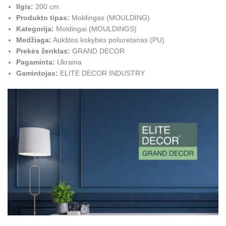
Ilgis:
200 cm
Produkto tipas:
Moldingas (MOULDING)
Kategorija:
Moldingai (MOULDINGS)
Medžiaga:
Aukštos kokybės poliuretanas (PU)
Prekės ženklas:
GRAND DECOR
Pagaminta:
Ukraina
Gamintojas:
ELITE DECOR INDUSTRY