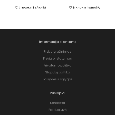
ĮTRAUKTI Į SĄRAŠĄ
ĮTRAUKTI Į SĄRAŠĄ
Informacija klientams
Prekių gražinimas
Prekių pristatymas
Privatumo politika
Slapukų politika
Taisyklės ir sąlygos
Puslapiai
Kontaktai
Parduotuvė