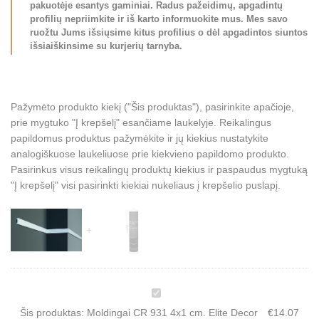
pakuotėje esantys gaminiai. Radus pažeidimų, apgadintų
profilių nepriimkite ir iš karto informuokite mus. Mes savo
ruožtu Jums išsiųsime kitus profilius o dėl apgadintos siuntos
išsiaiškinsime su kurjerių tarnyba.
Pažymėto produkto kiekį ("Šis produktas"), pasirinkite apačioje,
prie mygtuko "Į krepšelį" esančiame laukelyje. Reikalingus
papildomus produktus pažymėkite ir jų kiekius nustatykite
analogiškuose laukeliuose prie kiekvieno papildomo produkto.
Pasirinkus visus reikalingų produktų kiekius ir paspaudus mygtuką
"Į krepšelį" visi pasirinkti kiekiai nukeliaus į krepšelio puslapį.
M
o
Šis produktas:
Moldingai CR 931 4x1 cm. Elite Decor
€
14.07
l