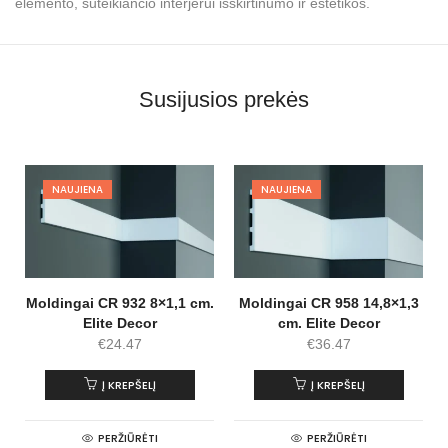
elemento, suteikiančio interjerui išskirtinumo ir estetikos.
Susijusios prekės
NAUJIENA
NAUJIENA
Moldingai CR 932 8×1,1 cm.
Moldingai CR 958 14,8×1,3
Elite Decor
cm. Elite Decor
€
24.47
€
36.47
Į KREPŠELĮ
Į KREPŠELĮ
PERŽIŪRĖTI
PERŽIŪRĖTI