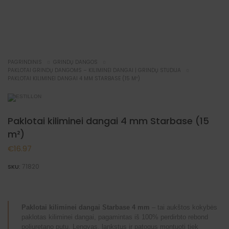
PAGRINDINIS
GRINDŲ DANGOS
PAKLOTAI GRINDŲ DANGOMS – KILIMINEI DANGAI | GRINDŲ STUDIJA
PAKLOTAI KILIMINEI DANGAI 4 MM STARBASE (15 M²)
Paklotai kiliminei dangai 4 mm Starbase (15
m²)
€
16.97
71820
SKU:
Paklotai kiliminei dangai Starbase 4 mm
– tai aukštos kokybės
paklotas kiliminei dangai, pagamintas iš 100% perdirbto rebond
poliuretano putų. Lengvas, lankstus ir patogus montuoti tiek