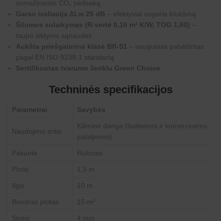
sumažinantis CO₂ pėdsaką
Garso izoliacija ∆Lw 25 dB
– efektyviai sugeria triukšmą
Šilumos sulaikymas (R-vertė 0,16 m² K/W, TOG 1,60)
–
taupo šildymo sąnaudas
Aukšta priešgaisrinė klasė Bfl-S1
– saugumas patvirtintas
pagal EN ISO 9239-1 standartą
Sertifikuotas tvarumo ženklu Green Choice
Techninės specifikacijos
Parametrai
Savybės
Kiliminė danga (buitinėms ir komercinėms
Naudojimo sritis
patalpoms)
Pakuotė
Rulonas
Plotis
1,5 m
Ilgis
10 m
Bendras plotas
15 m²
Storis
4 mm