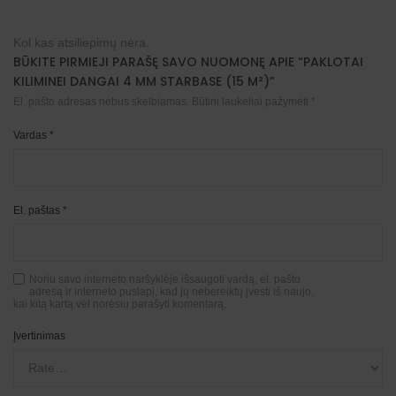
Kol kas atsiliepimų nėra.
BŪKITE PIRMIEJI PARAŠĘ SAVO NUOMONĘ APIE “PAKLOTAI
KILIMINEI DANGAI 4 MM STARBASE (15 M²)”
El. pašto adresas nebus skelbiamas.
Būtini laukeliai pažymėti
*
Vardas
*
El. paštas
*
Noriu savo interneto naršyklėje išsaugoti vardą, el. pašto
adresą ir interneto puslapį, kad jų nebereiktų įvesti iš naujo,
kai kitą kartą vėl norėsiu parašyti komentarą.
Įvertinimas