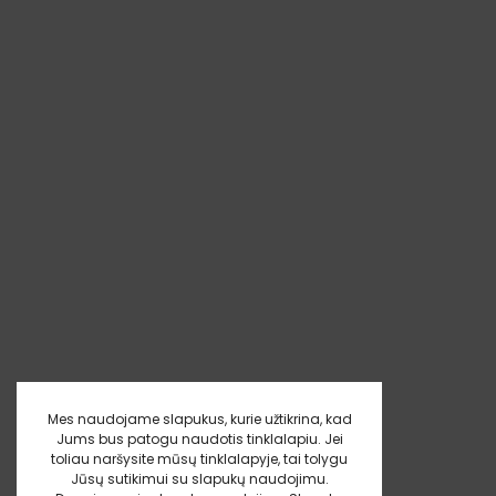
Mes naudojame slapukus, kurie užtikrina, kad
Jums bus patogu naudotis tinklalapiu. Jei
toliau naršysite mūsų tinklalapyje, tai tolygu
Jūsų sutikimui su slapukų naudojimu.