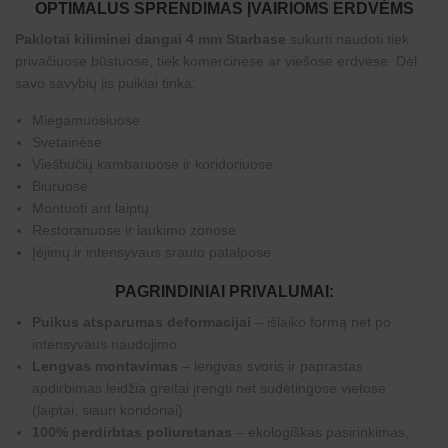
OPTIMALUS SPRENDIMAS ĮVAIRIOMS ERDVĖMS
Paklotai kiliminei dangai 4 mm
Starbase
sukurti naudoti tiek
privačiuose būstuose, tiek komercinėse ar viešose erdvėse. Dėl
savo savybių jis puikiai tinka:
Miegamuosiuose
Svetainėse
Viešbučių kambariuose ir koridoriuose
Biuruose
Montuoti ant laiptų
Restoranuose ir laukimo zonose
Įėjimų ir intensyvaus srauto patalpose
PAGRINDINIAI PRIVALUMAI:
Puikus atsparumas deformacijai
– išlaiko formą net po
intensyvaus naudojimo
Lengvas montavimas
– lengvas svoris ir paprastas
apdirbimas leidžia greitai įrengti net sudėtingose vietose
(laiptai, siauri koridoriai)
100% perdirbtas poliuretanas
– ekologiškas pasirinkimas,