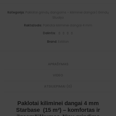
(15
a
m²)
t
quantity
i
Kategorija:
Paklotai grindų dangoms – kiliminei dangai | Grindų
v
Studija
e
:
Raktažodis:
Paklotai kiliminei dangai 4 mm
Dalintis:
Brand:
Estillon
APRAŠYMAS
VIDEO
ATSILIEPIMAI (0)
Paklotai kiliminei dangai 4 mm
Starbase (15 m²) – komfortas ir