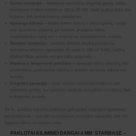
Garso izoliacija
– efektyviai sumažina žingsnių garsą, baldų
stumdymo ir kitus triukšmus (∆Lw 25 dB), todėl puikiai tinka tiek
butams, tiek komercinėms patalpoms.
Apsauga kilimui
– išlaiko kilimo formą ir elastingumą, saugo
nuo spaudimo įdubimų po baldais, prailgina kilimo
eksploatacijos laiką net ir intensyviai naudojamose zonose.
Šilumos izoliacija
– padeda išlaikyti šilumą patalpose,
sumažina šildymo sąnaudas (R-vertė 0,160 m² K/W), leidžia
išlaikyti šiltas grindis net ant šalto pagrindo.
Higiena ir lengvesnė priežiūra
– apsaugo kilimo pluoštą nuo
užsiteršimo, palengvina valymą ir palaiko geresnę vidaus oro
kokybę.
Drėgmės apsauga
– ypač svarbu montuojant kilimus ant
betoninių grindų, kur paklotas padeda sumažinti nemalonų šaltį
ir drėgmės poveikį.
Be to, aukštos kokybės paklotas gali padėti sutaupyti ilgalaikėje
perspektyvoje – tiek dėl sumažėjusių energijos sąnaudų, tiek dėl
ilgesnio kilimo tarnavimo laiko.
PAKLOTAI KILIMINEI DANGAI 4 MM STARBASE –