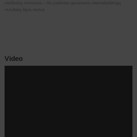
viešbučių numerius – šis paklotas garantuos nepriekaištingą
rezultatą ilgus metus.
Video