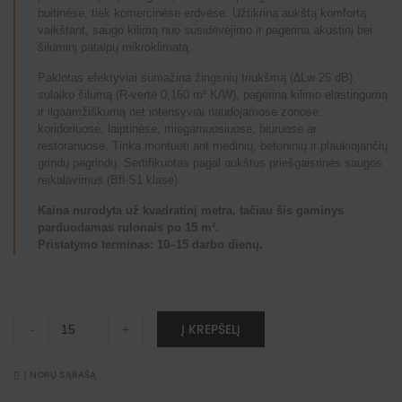
buitinėse, tiek komercinėse erdvėse. Užtikrina aukštą komfortą
vaikštant, saugo kilimą nuo susidėvėjimo ir pagerina akustinį bei
šiluminį patalpų mikroklimatą.
Paklotas efektyviai sumažina žingsnių triukšmą (∆Lw 25 dB),
sulaiko šilumą (R-vertė 0,160 m² K/W), pagerina kilimo elastingumą
ir ilgaamžiškumą net intensyviai naudojamose zonose:
koridoriuose, laiptinėse, miegamuosiuose, biuruose ar
restoranuose. Tinka montuoti ant medinių, betoninių ir plaukiojančių
grindų pagrindų. Sertifikuotas pagal aukštus priešgaisrinės saugos
reikalavimus (Bfl-S1 klasė).
Kaina nurodyta už kvadratinį metra, tačiau šis gaminys
parduodamas rulonais po 15 m².
Pristatymo terminas: 10–15 darbo dienų.
Paklotai
A
Į KREPŠELĮ
-
+
kiliminei
l
dangai
t
4
e
mm
Į NORŲ SĄRAŠĄ
r
Starbase
n