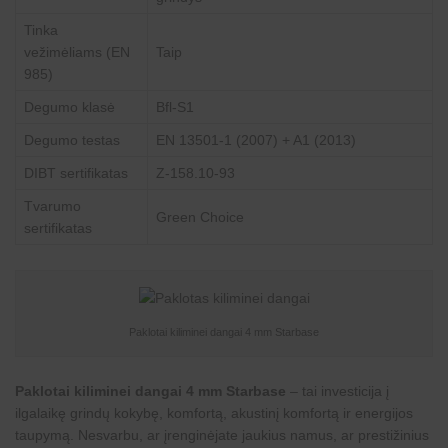
Tinka
vežimėliams (EN
Taip
985)
Degumo klasė
Bfl-S1
Degumo testas
EN 13501-1 (2007) + A1 (2013)
DIBT sertifikatas
Z-158.10-93
Tvarumo
Green Choice
sertifikatas
Paklotai kiliminei dangai 4 mm Starbase
Paklotai kiliminei dangai 4 mm Starbase
– tai investicija į
ilgalaikę grindų kokybę, komfortą, akustinį komfortą ir energijos
taupymą. Nesvarbu, ar įrenginėjate jaukius namus, ar prestižinius