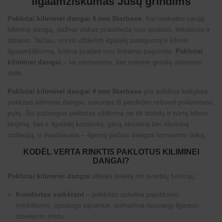
ilgaamžiškumas Jūsų grindims
Paklotai kiliminei dangai 4 mm Starbase.
Kai renkatės naują
kiliminę dangą, dažnai viskas prasideda nuo spalvos, tekstūros ir
dizaino. Tačiau, norint užtikrinti ilgalaikį patogumą ir kilimo
ilgaamžiškumą, būtina pradėti nuo tinkamo pagrindo.
Paklotai
kiliminei dangai
– tai nematoma, bet esminė grindų sistemos
dalis.
Paklotai kiliminei dangai 4 mm Starbase
yra aukštos kokybės
paklotas kiliminei dangai, sukurtas iš perdirbto rebond poliuretano
putų. Šis pažangus paklotas užtikrina ne tik stabilų ir tvirtą kilimo
klojimą, bet ir ilgalaikį komfortą, gerą akustinę bei šiluminę
izoliaciją, o svarbiausia – ilgesnį pačios dangos tarnavimo laiką.
KODĖL VERTA RINKTIS PAKLOTUS KILIMINEI
DANGAI?
Paklotai kiliminei dangai
atlieka keletą itin svarbių funkcijų:
Komfortas vaikštant
– paklotas suteikia papildomo
minkštumo, apsaugo sąnarius, sumažina nuovargį ilgesnio
stovėjimo metu.