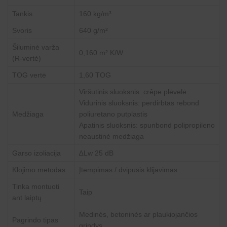
Tankis
160 kg/m³
Svoris
640 g/m²
Šiluminė varža
0,160 m² K/W
(R-vertė)
TOG vertė
1,60 TOG
Viršutinis sluoksnis: crêpe plėvelė
Vidurinis sluoksnis: perdirbtas rebond
Medžiaga
poliuretano putplastis
Apatinis sluoksnis: spunbond polipropileno
neaustinė medžiaga
Garso izoliacija
∆Lw 25 dB
Klojimo metodas
Įtempimas / dvipusis klijavimas
Tinka montuoti
Taip
ant laiptų
Medinės, betoninės ar plaukiojančios
Pagrindo tipas
grindys