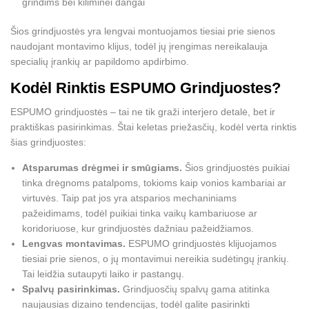
grindims bei kiliminei dangai
Šios grindjuostės yra lengvai montuojamos tiesiai prie sienos
naudojant montavimo klijus, todėl jų įrengimas nereikalauja
specialių įrankių ar papildomo apdirbimo.
Kodėl Rinktis ESPUMO Grindjuostes?
ESPUMO grindjuostės – tai ne tik graži interjero detalė, bet ir
praktiškas pasirinkimas. Štai keletas priežasčių, kodėl verta rinktis
šias grindjuostes:
Atsparumas drėgmei ir smūgiams.
Šios grindjuostės puikiai
tinka drėgnoms patalpoms, tokioms kaip vonios kambariai ar
virtuvės. Taip pat jos yra atsparios mechaniniams
pažeidimams, todėl puikiai tinka vaikų kambariuose ar
koridoriuose, kur grindjuostės dažniau pažeidžiamos.
Lengvas montavimas.
ESPUMO grindjuostės klijuojamos
tiesiai prie sienos, o jų montavimui nereikia sudėtingų įrankių.
Tai leidžia sutaupyti laiko ir pastangų.
Spalvų pasirinkimas.
Grindjuosčių spalvų gama atitinka
naujausias dizaino tendencijas, todėl galite pasirinkti