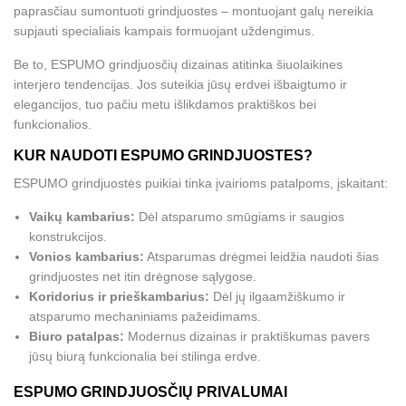
paprasčiau sumontuoti grindjuostes – montuojant galų nereikia
supjauti specialiais kampais formuojant uždengimus.
Be to, ESPUMO grindjuosčių dizainas atitinka šiuolaikines
interjero tendencijas. Jos suteikia jūsų erdvei išbaigtumo ir
elegancijos, tuo pačiu metu išlikdamos praktiškos bei
funkcionalios.
KUR NAUDOTI ESPUMO GRINDJUOSTES?
ESPUMO grindjuostės puikiai tinka įvairioms patalpoms, įskaitant:
Vaikų kambarius:
Dėl atsparumo smūgiams ir saugios
konstrukcijos.
Vonios kambarius:
Atsparumas drėgmei leidžia naudoti šias
grindjuostes net itin drėgnose sąlygose.
Koridorius ir prieškambarius:
Dėl jų ilgaamžiškumo ir
atsparumo mechaniniams pažeidimams.
Biuro patalpas:
Modernus dizainas ir praktiškumas pavers
jūsų biurą funkcionalia bei stilinga erdve.
ESPUMO GRINDJUOSČIŲ PRIVALUMAI