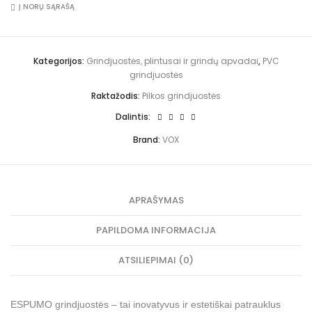
s
203
Į NORŲ SĄRAŠĄ
r
E
p
quantity
n
s
u
a
p
m
t
u
o
i
m
“
Kategorijos:
Grindjuostės, plintusai ir grindų apvadai
,
PVC
v
o
g
grindjuostės
e
"
r
:
E
i
Raktažodis:
Pilkos grindjuostės
S
n
P
d
Dalintis:
-
j
2
u
Brand:
VOX
0
o
3
s
t
ė
m
APRAŠYMAS
s
E
S
PAPILDOMA INFORMACIJA
P
-
2
ATSILIEPIMAI (0)
0
3
ESPUMO
grindjuostės
– tai inovatyvus ir estetiškai patrauklus