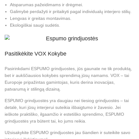
Atsparumas pažeidimams ir drėgmei.
Galimybė perdažyti ir pritaikyti pagal individualų interjero stilių.
Lengvas ir greitas montavimas.
Ekologiškai saugi sudėtis.
Pasitikėkite VOX Kokybe
Pasirinkdami ESPUMO grindjuostes, jūs gaunate ne tik produktą,
bet ir aukščiausios kokybės sprendimą jūsų namams. VOX – tai
Europoje pripažintas gamintojas, kuris derina inovacijas,
patvarumą ir stilingą dizainą.
ESPUMO grindjuostės yra daugiau nei tiesiog grindjuostės – tai
detalė, kuri jūsų interjerui suteikia išbaigtumo ir žavesio. Jei
ieškote praktiško, ilgaamžio ir estetiško sprendimo, ESPUMO
grindjuostės yra būtent tai, ko jums reikia.
Užsisakykite ESPUMO grindjuostes jau šiandien ir suteikite savo