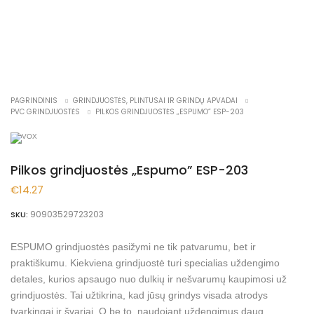
PAGRINDINIS
GRINDJUOSTĖS, PLINTUSAI IR GRINDŲ APVADAI
PVC GRINDJUOSTĖS
PILKOS GRINDJUOSTĖS „ESPUMO” ESP-203
Pilkos grindjuostės „Espumo” ESP-203
€
14.27
90903529723203
SKU:
ESPUMO grindjuostės pasižymi ne tik patvarumu, bet ir
praktiškumu. Kiekviena grindjuostė turi specialias uždengimo
detales, kurios apsaugo nuo dulkių ir nešvarumų kaupimosi už
grindjuostės. Tai užtikrina, kad jūsų grindys visada atrodys
tvarkingai ir švariai. O be to, naudojant uždengimus daug