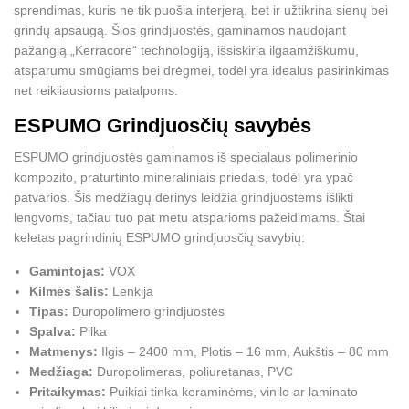
sprendimas, kuris ne tik puošia interjerą, bet ir užtikrina sienų bei
grindų apsaugą. Šios grindjuostės, gaminamos naudojant
pažangią „Kerracore“ technologiją, išsiskiria ilgaamžiškumu,
atsparumu smūgiams bei drėgmei, todėl yra idealus pasirinkimas
net reikliausioms patalpoms.
ESPUMO Grindjuosčių savybės
ESPUMO grindjuostės gaminamos iš specialaus polimerinio
kompozito, praturtinto mineraliniais priedais, todėl yra ypač
patvarios. Šis medžiagų derinys leidžia grindjuostėms išlikti
lengvoms, tačiau tuo pat metu atsparioms pažeidimams. Štai
keletas pagrindinių ESPUMO grindjuosčių savybių:
Gamintojas:
VOX
Kilmės šalis:
Lenkija
Tipas:
Duropolimero grindjuostės
Spalva:
Pilka
Matmenys:
Ilgis – 2400 mm, Plotis – 16 mm, Aukštis – 80 mm
Medžiaga:
Duropolimeras, poliuretanas, PVC
Pritaikymas:
Puikiai tinka keraminėms, vinilo ar laminato