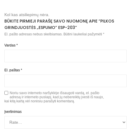
Kol kas atsiliepimų nėra.
BŪKITE PIRMIEJI PARAŠĘ SAVO NUOMONĘ APIE “PILKOS
GRINDJUOSTĖS „ESPUMO” ESP-203”
El. pašto adresas nebus skelbiamas.
Būtini laukeliai pažymėti
*
Vardas
*
El. paštas
*
Noriu savo interneto naršyklėje išsaugoti vardą, el. pašto
adresą ir interneto puslapį, kad jų nebereiktų įvesti iš naujo,
kai kitą kartą vėl norėsiu parašyti komentarą.
Įvertinimas