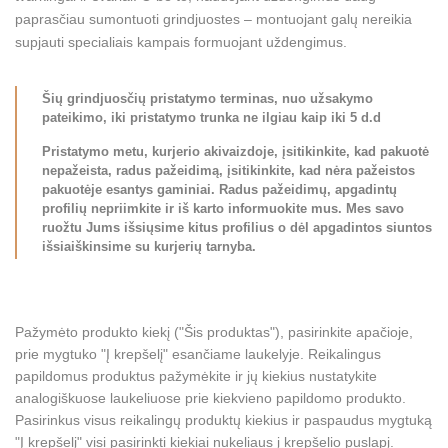
paprasčiau sumontuoti grindjuostes – montuojant galų nereikia
supjauti specialiais kampais formuojant uždengimus.
Šių grindjuosčių pristatymo terminas, nuo užsakymo
pateikimo, iki pristatymo trunka ne ilgiau kaip iki 5 d.d
Pristatymo metu, kurjerio akivaizdoje, įsitikinkite, kad pakuotė
nepažeista, radus pažeidimą, įsitikinkite, kad nėra pažeistos
pakuotėje esantys gaminiai. Radus pažeidimų, apgadintų
profilių nepriimkite ir iš karto informuokite mus. Mes savo
ruožtu Jums išsiųsime kitus profilius o dėl apgadintos siuntos
išsiaiškinsime su kurjerių tarnyba.
Pažymėto produkto kiekį ("Šis produktas"), pasirinkite apačioje,
prie mygtuko "Į krepšelį" esančiame laukelyje. Reikalingus
papildomus produktus pažymėkite ir jų kiekius nustatykite
analogiškuose laukeliuose prie kiekvieno papildomo produkto.
Pasirinkus visus reikalingų produktų kiekius ir paspaudus mygtuką
"Į krepšelį" visi pasirinkti kiekiai nukeliaus į krepšelio puslapį.