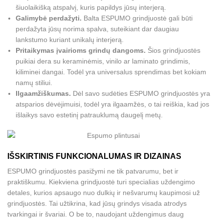
šiuolaikišką atspalvį, kuris papildys jūsų interjerą.
Galimybė perdažyti.
Balta ESPUMO grindjuostė gali būti
perdažyta jūsų norima spalva, suteikiant dar daugiau
lankstumo kuriant unikalų interjerą.
Pritaikymas įvairioms grindų dangoms.
Šios grindjuostės
puikiai dera su keraminėmis, vinilo ar laminato grindimis,
kiliminei dangai. Todėl yra universalus sprendimas bet kokiam
namų stiliui.
Ilgaamžiškumas.
Dėl savo sudėties ESPUMO grindjuostės yra
atsparios dėvėjimuisi, todėl yra ilgaamžės, o tai reiškia, kad jos
išlaikys savo estetinį patrauklumą daugelį metų.
IŠSKIRTINIS FUNKCIONALUMAS IR DIZAINAS
ESPUMO grindjuostės pasižymi ne tik patvarumu, bet ir
praktiškumu. Kiekviena grindjuostė turi specialias uždengimo
detales, kurios apsaugo nuo dulkių ir nešvarumų kaupimosi už
grindjuostės. Tai užtikrina, kad jūsų grindys visada atrodys
tvarkingai ir švariai. O be to, naudojant uždengimus daug