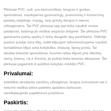
Plintusai PVC, rudi, yra ekonomiškas, lengvas ir greitas
sprendimas, naudojamas gyvenamųjų, pramoninių ir komercinių
pastatų statyboje, mazgų, tarp grindų dangos ir sienos
užbaigimams. Šie PVC plintusai taip pat tinka naudoti vonios
patalpose, kadangi jie visiškai atsparūs drėgmei. Šie plintusai PVC
gaminama įvairių spalvų ir tinka daugelio tipų paviršiams. Vidinėje
juostos pusėje nėra klijų, todėl klijuojant rekomenduojame naudoti
kontaktinius klijus arba kokybiška, dvipusę, lipnią juostą. Tai
idealiai tinkantis sprendimas, kuomet reikia klijuoti prie išlenktų
sienų, kolonų, na ir žinoma, jis puikiai tinka tiesiose atkarpose. Šie
plintusai pagaminti iš aukštos kokybės minkšto PVC.
Privalumai:
estetiškai atrodantis sandūrų užbaigimas; lengva sumontuoti net ir
neturint visiškai jokios patirties apdailos darbuose;
nereikalaujantis papildomos priežiūros.
Paskirtis:
įvairių tipų grindims užbaigti; puikiai tinka tokioms grindų dangos