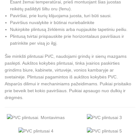
Esant žemai temperatūrai, prieš montuojant šias juostas
reikėtų pašildyti šiltu oru (fenu).
Paviršiai, prie kurių klijuojama juosta, turi būti sausi.
Paviršius nuvalykite ir būtinai nuriebalinkite
Nukirpkite plintusą žirklėmis arba nupjaukite tapetiniu peiliu.
Plintusą tvirtai prispauskite prie horizontalaus paviršiaus ir
patrinkite per visą jo ilgį.
Šie minkšti plintusai PVC, naudojami grindų ir sienų mazgams
paslėpti. Aukštos kokybės plintusai, tinka įvairios paskirties
grindims biure, kabinete, virtuvėje, vonios kambaryje ar
svetainėje. Plintusai pagamintos iš aukštos kokybės PVC.
Atsparūs dilimui ir mechaniniams pažeidimams. Puikiai prisitaiko
prie beveik bet kokio paviršiaus. Puikiai apsaugo nuo dulkių ir
drėgmės.