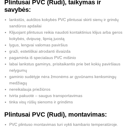
Plintusai PVC (Rudi), taikymas ir
savybės:
lankstūs, aukštos kokybės PVC plintusai skirti sienų ir grindų
sandūros apdailai
Klijuojant plintusus reikia naudoti kontaktinius klijus arba geros
kokybės, dvipusę, lipnią juostą
lygus, lengvai valomas paviršius
graži, estetiškai atrodanti išvaizda
pagaminta iš specialaus PVC mišinio
labai lankstus gaminys, prisitaikantis prie bet kokių paviršiaus
nelygumų
gaminio sudėtyje nėra žmonėms ar gyvūnams kenksmingų
medžiagų
nereikalauja priežiūros
tvirta pakuotė – saugus transportavimas
tinka visų rūšių sienoms ir grindims
Plintusai PVC (Rudi), montavimas:
PVC plintuso
montavimas
turi vykti kambario temperatūroje.