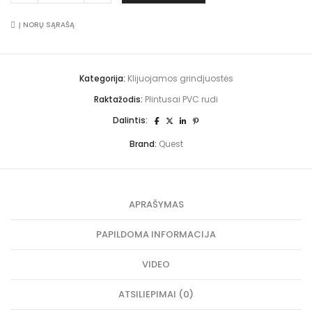
rudi
t
100x25
e
mm;
Į NORŲ SĄRAŠĄ
r
5-
n
25
a
m.
t
quantity
i
Kategorija:
Klijuojamos grindjuostės
v
e
Raktažodis:
Plintusai PVC rudi
:
Dalintis:
Brand:
Quest
APRAŠYMAS
PAPILDOMA INFORMACIJA
VIDEO
ATSILIEPIMAI (0)