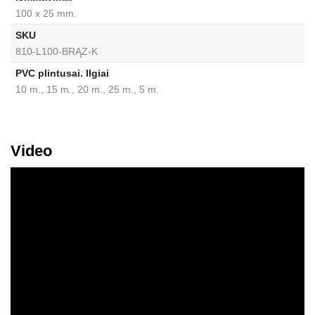
100 x 25 mm.
SKU
810-L100-BRĄZ-K
PVC plintusai. Ilgiai
10 m., 15 m., 20 m., 25 m., 5 m.
Video