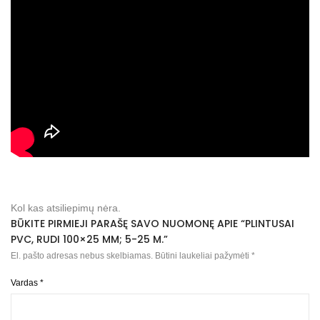
Kol kas atsiliepimų nėra.
BŪKITE PIRMIEJI PARAŠĘ SAVO NUOMONĘ APIE “PLINTUSAI
PVC, RUDI 100×25 MM; 5-25 M.”
El. pašto adresas nebus skelbiamas.
Būtini laukeliai pažymėti
*
Vardas
*