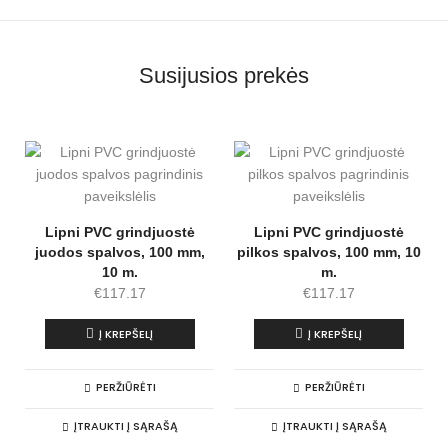
l
t
e
r
n
Susijusios prekės
a
t
i
v
e
:
Lipni PVC grindjuostė
Lipni PVC grindjuostė
juodos spalvos, 100 mm,
pilkos spalvos, 100 mm, 10
10 m.
m.
€
117.17
€
117.17
Į KREPŠELĮ
Į KREPŠELĮ
PERŽIŪRĖTI
PERŽIŪRĖTI
ĮTRAUKTI Į SĄRAŠĄ
ĮTRAUKTI Į SĄRAŠĄ