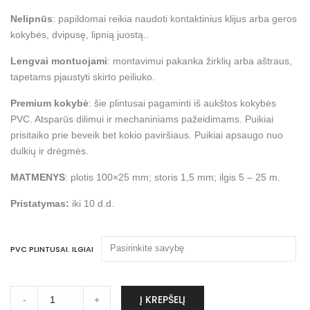
€137.50
Nelipnūs
: papildomai reikia naudoti kontaktinius klijus arba geros
kokybės, dvipusę, lipnią juostą..
Lengvai montuojami
: montavimui pakanka žirklių arba aštraus,
tapetams pjaustyti skirto peiliuko.
Premium kokybė
: šie plintusai pagaminti iš aukštos kokybės
PVC. Atsparūs dilimui ir mechaniniams pažeidimams. Puikiai
prisitaiko prie beveik bet kokio paviršiaus. Puikiai apsaugo nuo
dulkių ir drėgmės.
MATMENYS
: plotis 100×25 mm; storis 1,5 mm; ilgis 5 – 25 m.
Pristatymas:
iki 10 d.d.
PVC PLINTUSAI. ILGIAI
Plintusai
A
Į KREPŠELĮ
-
+
PVC,
l