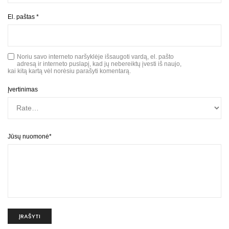
El. paštas
*
Noriu savo interneto naršyklėje išsaugoti vardą, el. pašto
adresą ir interneto puslapį, kad jų nebereiktų įvesti iš naujo,
kai kitą kartą vėl norėsiu parašyti komentarą.
Įvertinimas
Jūsų nuomonė
*
A