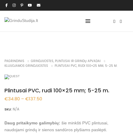
NAUJIENA
PAGRINDINIS
GRINDJUOSTĖS, PLINTUSAI IR GRINDŲ APVADAI
KLIJUOJAMOS GRINDJUOSTĖS
PLINTUSAI PVC, RUDI 100×25 MM; 5-25 M.
Plintusai PVC, rudi 100×25 mm; 5-25 m.
Price
€
34.80
–
€
137.50
range:
N/A
SKU:
€34.80
Daug pritaikymo galimybių:
šie minkšti PVC plintusai,
through
naudojami grindų ir sienos sandūros plyšiams paslėpti.