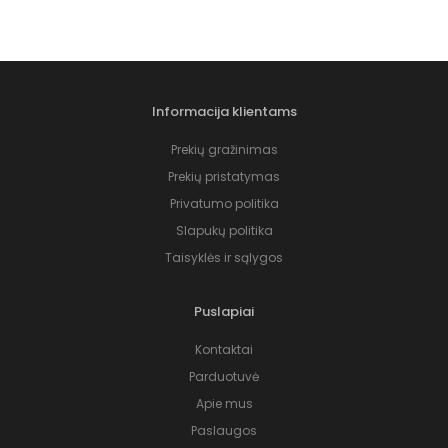
Informacija klientams
Prekių gražinimas
Prekių pristatymas
Privatumo politika
Slapukų politika
Taisyklės ir sąlygos
Puslapiai
Kontaktai
Parduotuvė
Apie mus
Paslaugos