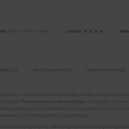
rija:
Klijai ir tvirtinimo detalės
Dalintis:
Bran
ORMACIJA
PREKIŲ GRAŽINIMAS
PREKIŲ PRISTATYMAS
 mes to ar nenorime, bet įvairių sujungimų išvengti nepavyksta. O sujun
ekti drėgmė.
Poliuretaninių grindjuosčių
klijai
sujungimams „Creativa” 
ą tiesiog sulydo taip ne tik suteikdami tvirtumo sujungimams, bet tuo p
juostėms
, bet ir kitiems gaminiams iš poliuretano.
kuo didesni sujungimo plotą, kad sujungimą veikiančios jėgos tolygiai pasi