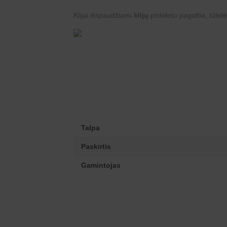
Klijai išspaudžiami
klijų
pistoleto pagalba, tūtelė
Talpa
Paskirtis
Gamintojas