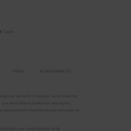
d:
Cezar
VIDEO
ATSILIEPIMAI (0)
gimas tai kartu ir tarpelis, kurio tinkamai
yra skirti būtent patikimam sujungimų
ačiu apsaugodami sujungimą nuo korozijos ar
skirstytu per visą klijavimo siūlę.