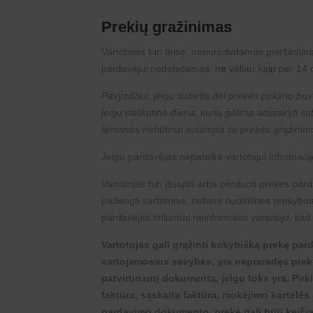
Prekių gražinimas
Vartotojas turi teisę, nenurodydamas priežasties
pardavėjui nedelsdamas, ne vėliau kaip per 14 
Pavyzdžiui, jeigu sutartis dėl prekės pirkimo buv
jeigu paskutinė diena, kurią galima atsisakyti s
terminas nebūtinai sutampa su prekės grąžinim
Jeigu pardavėjas nepateikė vartotojui informacijos
Vartotojas turi išsiųsti arba perduoti prekes pa
padengti vartotojas, nebent nuotolinės prekybos 
pardavėjas tinkamai neinformavo vartotojo, kad š
Vartotojas gali grąžinti kokybišką prekę par
vartojamosios savybės, yra nepraradęs preki
patvirtinantį dokumentą, jeigu toks yra. Pir
faktūra, sąskaita faktūra, mokėjimo kortelės
pardavimo dokumento, prekė gali būti keičiam