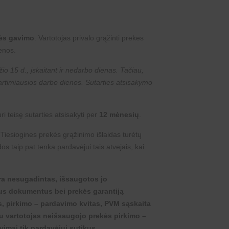
ės gavimo
. Vartotojas privalo grąžinti prekes
enos.
io 15 d., įskaitant ir nedarbo dienas. Tačiau,
 artimiausios darbo dienos. Sutarties atsisakymo
ri teisę sutarties atsisakyti per
12 mėnesių
.
 Tiesiogines prekės grąžinimo išlaidas turėtų
s taip pat tenka pardavėjui tais atvejais, kai
yra nesugadintas, išsaugotos jo
čius dokumentus bei prekės garantiją
as, pirkimo – pardavimo kvitas, PVM sąskaita
igu vartotojas neišsaugojo prekės pirkimo –
imai tik pardavėjui sutikus.