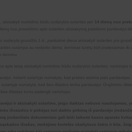
, atsisakyti nuotoliniu būdu sudarytos sutarties per
14 dienų nuo prek
dienų nuo pranešimo apie sutarties atsisakymą pateikimo pardavėjui di
o sudaryta gruodžio 1 d., paskutinė diena atsisakyti sutarties yra gruodž
utarties sutampa su nedarbo diena, terminas turėtų būti pratęsiamas iki
o terminu.
 apie teisę atsisakyti nuotoliniu būdu sudarytos sutarties, vartotojas tu
rdavėjui, nebent sutartyje numatyta, kad prekes atsiima pats pardavėjas.
sutartyje numatyta, kad šios išlaidos tenka pardavėjui. Grąžinimo išlaido
ias išlaidas turės padengti vartotojas.
davėjui ir atsisakyti sutarties, jeigu daiktas nebuvo naudojamas, 
nės išvaizdos ir pirkėjas turi daikto pirkimą iš pardavėjo įrodan
kimą įrodančiais dokumentais gali būti laikomi kasos aparato kvit
 sąskaitos išrašas, mokėjimo kortelės skaitytuvo čekis ir kita. Je
a arba vykdomi kiti vartotojo prašyme nurodyti vartotojo reikalav