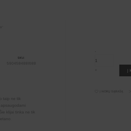
A”
Polistireno
-
grindjuosčių
SKU:
klijai
5904584881688
sujungimams
"Creativa"
Į
+
quantity
Į NORŲ SĄRAŠĄ
 taip ne tik
iu apsaugodami
 klijai tinka ne tik
retano.