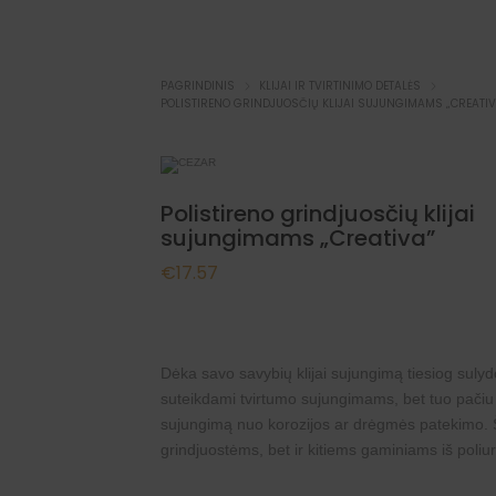
PAGRINDINIS
KLIJAI IR TVIRTINIMO DETALĖS
POLISTIRENO GRINDJUOSČIŲ KLIJAI SUJUNGIMAMS „CREATIV
Polistireno grindjuosčių klijai
sujungimams „Creativa”
€
17.57
Dėka savo savybių klijai sujungimą tiesiog sulydo
suteikdami tvirtumo sujungimams, bet tuo pač
sujungimą nuo korozijos ar drėgmės patekimo. Šie
grindjuostėms, bet ir kitiems gaminiams iš poliu