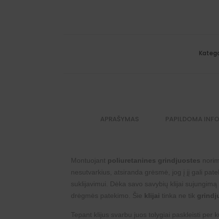
Katego
APRAŠYMAS
PAPILDOMA INF
Montuojant
poliuretanines grindjuostes
norime
nesutvarkius, atsiranda grėsmė, jog į jį gali pat
suklijavimui. Dėka savo savybių klijai sujungim
drėgmės patekimo. Šie
klijai
tinka ne tik
grind
Tepant klijus svarbu juos tolygiai paskleisti per 