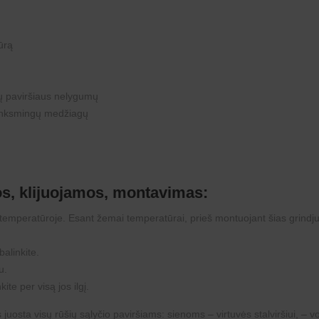
ūrą
kių paviršiaus nelygumų
enksmingų medžiagų
os, klijuojamos, montavimas:
temperatūroje. Esant žemai temperatūrai, prieš montuojant šias grindjuos
balinkite.
u.
ite per visą jos ilgį.
osta visų rūšių sąlyčio paviršiams: sienoms – virtuvės stalviršiui, – von