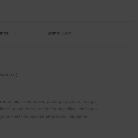
intis:
Brand:
Quest
PIMAI (0)
ramoninių ir komercinių pastatų statyboje, mazgų,
nėje grindjuostės pusėje esantys klijai, leidžia jas
 jis puikiai tinka tiesiose atkarpose. Klijuojama