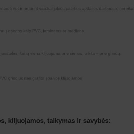
tuoti net ir neturint visiškai jokios patirties apdailos darbuose; nereik
 grindų dangos kaip PVC, laminatas ar mediena.
 juosteles, kurių viena klijuojama prie sienos, o kita – prie grindų.
s, klijuojamos, taikymas ir savybės: