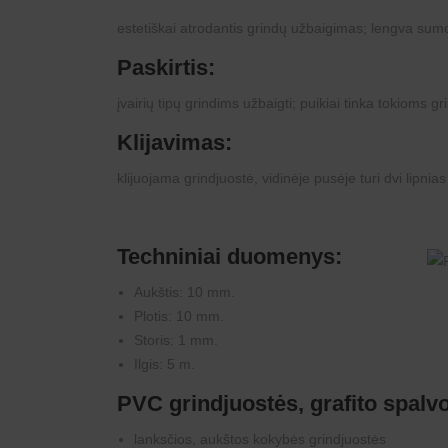
estetiškai atrodantis grindų užbaigimas; lengva sumon
Paskirtis:
įvairių tipų grindims užbaigti; puikiai tinka tokioms
Klijavimas
:
klijuojama grindjuostė, vidinėje pusėje turi dvi lipnias
Techniniai duomenys:
Aukštis: 10 mm.
Plotis: 10 mm.
Storis: 1 mm.
Ilgis: 5 m.
PVC grindjuostės, grafito spalvo
lanksčios, aukštos kokybės grindjuostės