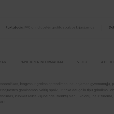
Raktažodis:
PVC grindjuostės grafito spalvos klijuojamos
Dal
MAS
PAPILDOMA INFORMACIJA
VIDEO
ATSILIE
 ekonomiškas, lengvas ir greitas sprendimas, naudojamas gyvenamųjų, p
indjuostės gaminamos įvairių spalvų ir tinka daugelio tipų grindims. Vidi
rendimas, kuomet reikia klijuoti prie išlenktų sienų, kolonų, na ir žinoma,
PVC.