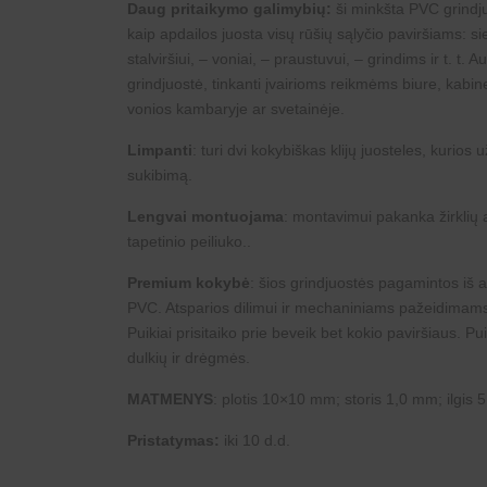
Daug pritaikymo galimybių:
ši minkšta PVC grind
kaip apdailos juosta visų rūšių sąlyčio paviršiams: s
stalviršiui, – voniai, – praustuvui, – grindims ir t. t.
grindjuostė, tinkanti įvairioms reikmėms biure, kabine
vonios kambaryje ar svetainėje.
Limpanti
: turi dvi kokybiškas klijų juosteles, kurios 
sukibimą.
Lengvai montuojama
: montavimui pakanka žirklių 
tapetinio peiliuko..
Premium kokybė
: šios grindjuostės pagamintos iš
PVC. Atsparios dilimui ir mechaniniams pažeidimam
Puikiai prisitaiko prie beveik bet kokio paviršiaus. P
dulkių ir drėgmės.
MATMENYS
: plotis 10×10 mm; storis 1,0 mm; ilgis 
Pristatymas:
iki 10 d.d.