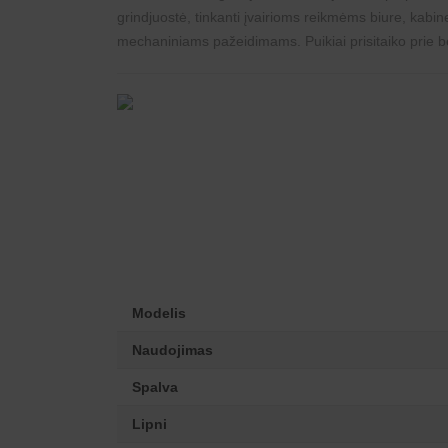
grindjuostė, tinkanti įvairioms reikmėms biure, kabin
mechaniniams pažeidimams. Puikiai prisitaiko prie be
Modelis
Naudojimas
Spalva
Lipni