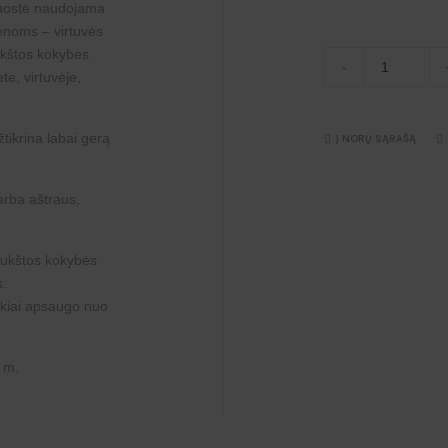
juostė naudojama
ienoms – virtuvės
PVC
 Aukštos kokybės
-
grindjuostės,
te, virtuvėje,
grafito
spalvos,
klijuojamos,
10x10
užtikrina labai gerą
Į NORŲ SĄRAŠĄ
mm.,
5
m.
quantity
arba aštraus,
 aukštos kokybės
s.
uikiai apsaugo nuo
5 m.