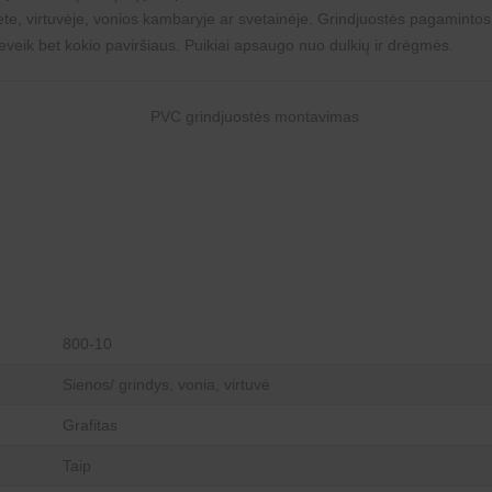
ete, virtuvėje, vonios kambaryje ar svetainėje. Grindjuostės pagamintos
veik bet kokio paviršiaus. Puikiai apsaugo nuo dulkių ir drėgmės.
800-10
Sienos/ grindys, vonia, virtuvė
Grafitas
Taip