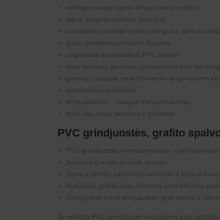
vidinėje pusėje stipriai limpančios juostelės
lygus, lengvai valomas paviršius
naudojama paslėpti grindų dangos ir sienos sand
graži, estetiškai atrodanti išvaizda
pagaminta iš specialaus PVC mišinio
labai lankstus gaminys, prisitaikantis prie bet ko
gaminio sudėtyje nėra žmonėms ar gyvūnams k
nereikalauja priežiūros
tvirta pakuotė – saugus transportavimas
tinka visų rūšių sienoms ir grindims
PVC grindjuostės, grafito spalv
PVC grindjuostės
montavimas
turi vykti kambario 
Sienos ir grindys turi būti sausos.
Sienų ir grindų paviršius nuvalykite ir būtinai nurie
Nukirpkite grindjuostę žirklėmis arba kiliminiu peili
Grindjuostę tvirtai prispauskite prie sienos ir patrink
Ši minkšta PVC grindjuostė naudojama kaip apdailos ju