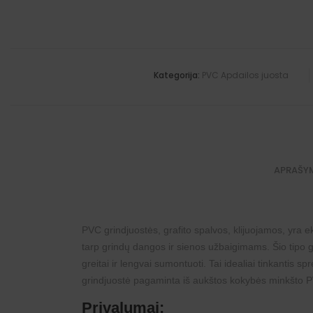
Kategorija:
PVC Apdailos juosta
APRAŠY
PVC grindjuostės, grafito spalvos, klijuojamos, yra
tarp grindų dangos ir sienos užbaigimams. Šio tipo gr
greitai ir lengvai sumontuoti. Tai idealiai tinkantis sp
grindjuostė pagaminta iš aukštos kokybės minkšto 
Privalumai: