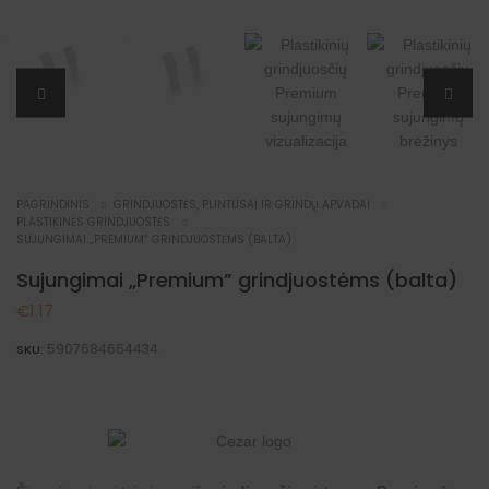
PAGRINDINIS
GRINDJUOSTĖS, PLINTUSAI IR GRINDŲ APVADAI
PLASTIKINĖS GRINDJUOSTĖS
SUJUNGIMAI „PREMIUM” GRINDJUOSTĖMS (BALTA)
Sujungimai „Premium” grindjuostėms (balta)
€
1.17
5907684664434
SKU: