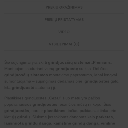
PREKIŲ GRAŽINIMAS
PREKIŲ PRISTATYMAS
VIDEO
ATSILIEPIMAI (0)
Šie sujungimai yra skirti
grindjuosčių sistemai
„
Premium
„.
Montuojami suduriant vieną
grindjuostę
su kita. Dėl šios
grindjuosčių sistemos
montavimo paprastumo, labai lengvai
sumontuojama – sujungimas dedamas prie
grindjuostės
galo,
kita
grindjuostė
statoma į jį.
Plastikinės grindjuostės „
Cezar
“ šiuo metu yra pačios
populiariausios
grindjuostės
, esančios mūsų rinkoje. Šios
grindjuostės
, nors ir
plastikinės
, tačiau puikiausiai tinka prie
kietųjų
grindų
. Siūlome jas tokioms dangoms kaip
parketas
,
laminuota grindų danga
,
kamštinė grindų danga
,
vinilinė