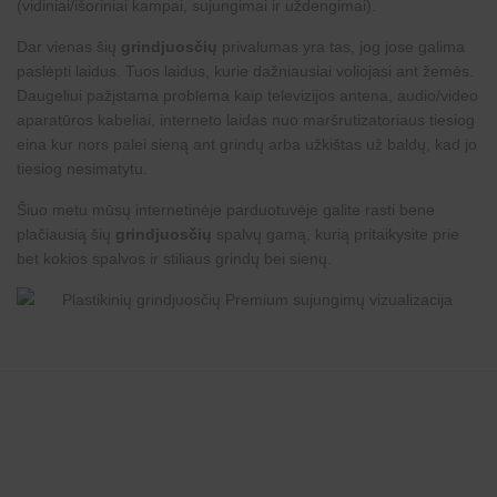
(vidiniai/išoriniai kampai, sujungimai ir uždengimai).
Dar vienas šių
grindjuosčių
privalumas yra tas, jog jose galima
paslėpti laidus. Tuos laidus, kurie dažniausiai voliojasi ant žemės.
Daugeliui pažįstama problema kaip televizijos antena, audio/video
aparatūros kabeliai, interneto laidas nuo maršrutizatoriaus tiesiog
eina kur nors palei sieną ant grindų arba užkištas už baldų, kad jo
tiesiog nesimatytu.
Šiuo metu mūsų internetinėje parduotuvėje galite rasti bene
plačiausią šių
grindjuosčių
spalvų gamą, kurią pritaikysite prie
bet kokios spalvos ir stiliaus grindų bei sienų.