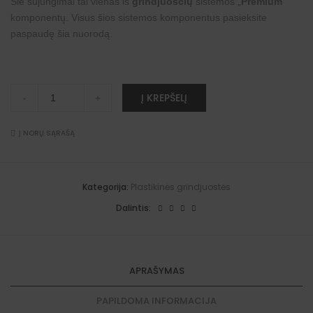
Šie sujungimai tai vienas iš
grindjuosčių
sistemos „
Premium
”
komponentų. Visus šios sistemos komponentus pasieksite
paspaudę šia
nuorodą
.
Sujungimai
A
Į KREPŠELĮ
-
+
"Premium"
l
grindjuostėms
t
(balta)
e
quantity
Į NORŲ SĄRAŠĄ
r
n
a
t
i
Kategorija:
Plastikinės grindjuostės
v
e
Dalintis:
:
APRAŠYMAS
PAPILDOMA INFORMACIJA