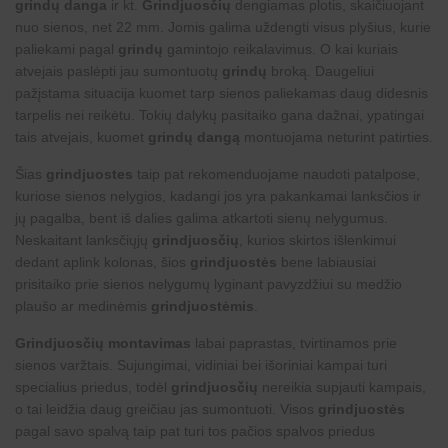
grindų danga
ir kt.
Grindjuosčių
dengiamas plotis, skaičiuojant
nuo sienos, net 22 mm. Jomis galima uždengti visus plyšius, kurie
paliekami pagal
grindų
gamintojo reikalavimus. O kai kuriais
atvejais paslėpti jau sumontuotų
grindų
broką. Daugeliui
pažįstama situacija kuomet tarp sienos paliekamas daug didesnis
tarpelis nei reikėtu. Tokių dalykų pasitaiko gana dažnai, ypatingai
tais atvejais, kuomet
grindų dangą
montuojama neturint patirties.
Šias
grindjuostes
taip pat rekomenduojame naudoti patalpose,
kuriose sienos nelygios, kadangi jos yra pakankamai lanksčios ir
jų pagalba, bent iš dalies galima atkartoti sienų nelygumus.
Neskaitant lanksčiųjų
grindjuosčių
, kurios skirtos išlenkimui
dedant aplink kolonas, šios
grindjuostės
bene labiausiai
prisitaiko prie sienos nelygumų lyginant pavyzdžiui su medžio
plaušo ar medinėmis
grindjuostėmis
.
Grindjuosčių montavimas
labai paprastas, tvirtinamos prie
sienos varžtais. Sujungimai, vidiniai bei išoriniai kampai turi
specialius priedus, todėl
grindjuosčių
nereikia supjauti kampais,
o tai leidžia daug greičiau jas sumontuoti. Visos
grindjuostės
pagal savo spalvą taip pat turi tos pačios spalvos priedus