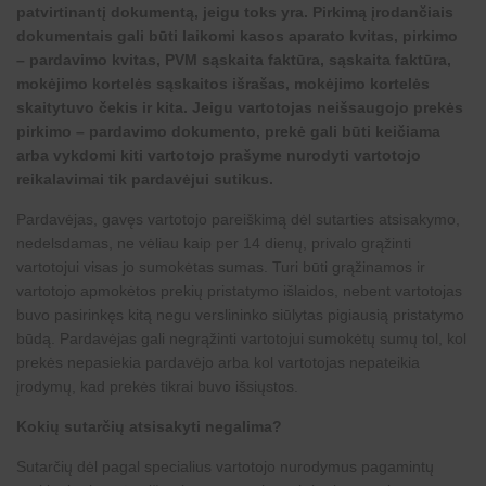
patvirtinantį dokumentą, jeigu toks yra. Pirkimą įrodančiais
dokumentais gali būti laikomi kasos aparato kvitas, pirkimo
– pardavimo kvitas, PVM sąskaita faktūra, sąskaita faktūra,
mokėjimo kortelės sąskaitos išrašas, mokėjimo kortelės
skaitytuvo čekis ir kita. Jeigu vartotojas neišsaugojo prekės
pirkimo – pardavimo dokumento, prekė gali būti keičiama
arba vykdomi kiti vartotojo prašyme nurodyti vartotojo
reikalavimai tik pardavėjui sutikus.
Pardavėjas, gavęs vartotojo pareiškimą dėl sutarties atsisakymo,
nedelsdamas, ne vėliau kaip per 14 dienų, privalo grąžinti
vartotojui visas jo sumokėtas sumas. Turi būti grąžinamos ir
vartotojo apmokėtos prekių pristatymo išlaidos, nebent vartotojas
buvo pasirinkęs kitą negu verslininko siūlytas pigiausią pristatymo
būdą. Pardavėjas gali negrąžinti vartotojui sumokėtų sumų tol, kol
prekės nepasiekia pardavėjo arba kol vartotojas nepateikia
įrodymų, kad prekės tikrai buvo išsiųstos.
Kokių sutarčių atsisakyti negalima?
Sutarčių dėl pagal specialius vartotojo nurodymus pagamintų