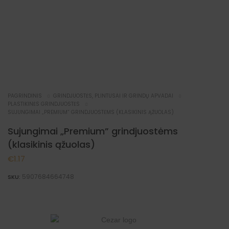
PAGRINDINIS
GRINDJUOSTĖS, PLINTUSAI IR GRINDŲ APVADAI
PLASTIKINĖS GRINDJUOSTĖS
SUJUNGIMAI „PREMIUM” GRINDJUOSTĖMS (KLASIKINIS ĄŽUOLAS)
Sujungimai „Premium” grindjuostėms
(klasikinis ąžuolas)
€
1.17
5907684664748
SKU: