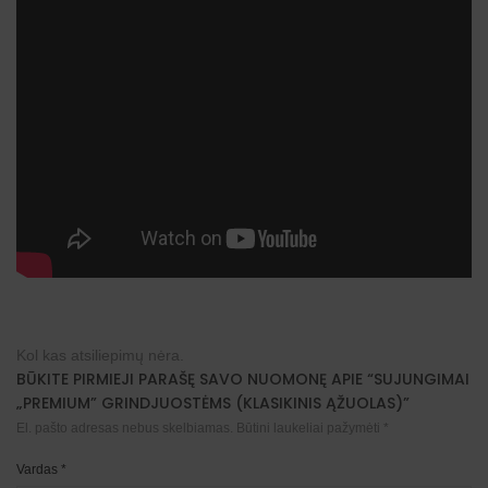
Kol kas atsiliepimų nėra.
BŪKITE PIRMIEJI PARAŠĘ SAVO NUOMONĘ APIE “SUJUNGIMAI
„PREMIUM” GRINDJUOSTĖMS (KLASIKINIS ĄŽUOLAS)”
El. pašto adresas nebus skelbiamas.
Būtini laukeliai pažymėti
*
Vardas
*