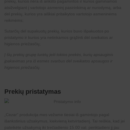
prekių, kurios nėra iš anksto pagamintos ir kurios gaminamos
atsižvelgiant į vartotojo asmeninį pasirinkimą ar nurodymą, arba
dėl prekių, kurios yra aiškiai pritaikytos vartotojo asmeninėms
reikmėms;
Sutarčių dėl supakuotų prekių, kurios buvo išpakuotos po
pristatymo ir kurios yra netinkamos grąžinti dėl sveikatos ar
higienos priežasčių;
Į šių prekių grupę turėtų įeiti tokios prekės, kurių apsauginis
įpakavimas yra iš esmės svarbus dėl sveikatos apsaugos ir
higienos priežasčių.
Prekių pristatymas
„
Cezar
“ produkcija mes vežame tiesiai iš gamintojo pagal
išankstinius užsakymus, kiekvieną ketvirtadienį. Tai reiškia, kad jei
pateikėte užsakymą iki trečiadienio 15.00 val. penktadieni jį jau