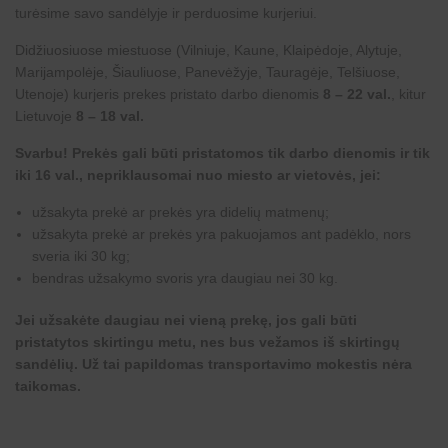
turėsime savo sandėlyje ir perduosime kurjeriui.
Didžiuosiuose miestuose (Vilniuje, Kaune, Klaipėdoje, Alytuje,
Marijampolėje, Šiauliuose, Panevėžyje, Tauragėje, Telšiuose,
Utenoje) kurjeris prekes pristato darbo dienomis
8 – 22 val.
, kitur
Lietuvoje
8 – 18 val.
Svarbu! Prekės gali būti pristatomos tik darbo dienomis ir tik
iki 16 val., nepriklausomai nuo miesto ar vietovės, jei:
užsakyta prekė ar prekės yra didelių matmenų;
užsakyta prekė ar prekės yra pakuojamos ant padėklo, nors
sveria iki 30 kg;
bendras užsakymo svoris yra daugiau nei 30 kg.
Jei užsakėte daugiau nei vieną prekę, jos gali būti
pristatytos skirtingu metu, nes bus vežamos iš skirtingų
sandėlių. Už tai papildomas transportavimo mokestis nėra
taikomas.