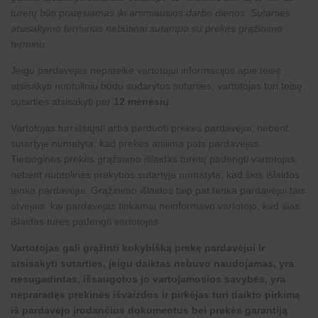
turėtų būti pratęsiamas iki artimiausios darbo dienos. Sutarties
atsisakymo terminas nebūtinai sutampa su prekės grąžinimo
terminu.
Jeigu pardavėjas nepateikė vartotojui informacijos apie teisę
atsisakyti nuotoliniu būdu sudarytos sutarties, vartotojas turi teisę
sutarties atsisakyti per
12 mėnesių
.
Vartotojas turi išsiųsti arba perduoti prekes pardavėjui, nebent
sutartyje numatyta, kad prekes atsiima pats pardavėjas.
Tiesiogines prekės grąžinimo išlaidas turėtų padengti vartotojas,
nebent nuotolinės prekybos sutartyje numatyta, kad šios išlaidos
tenka pardavėjui. Grąžinimo išlaidos taip pat tenka pardavėjui tais
atvejais, kai pardavėjas tinkamai neinformavo vartotojo, kad šias
išlaidas turės padengti vartotojas.
Vartotojas gali grąžinti kokybišką prekę pardavėjui ir
atsisakyti sutarties, jeigu daiktas nebuvo naudojamas, yra
nesugadintas, išsaugotos jo vartojamosios savybės, yra
nepraradęs prekinės išvaizdos ir pirkėjas turi daikto pirkimą
iš pardavėjo įrodančius dokumentus bei prekės garantiją