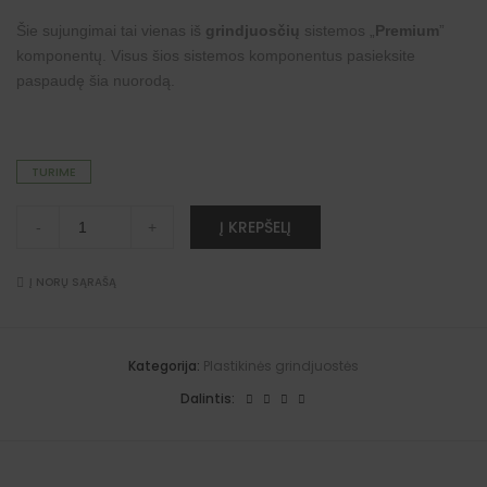
Šie sujungimai tai vienas iš
grindjuosčių
sistemos „
Premium
”
komponentų. Visus šios sistemos komponentus pasieksite
paspaudę šia
nuorodą
.
TURIME
Sujungimai
A
Į KREPŠELĮ
-
+
"Premium"
l
grindjuostėms
t
(klasikinis
e
ąžuolas)
Į NORŲ SĄRAŠĄ
r
quantity
n
a
t
i
Kategorija:
Plastikinės grindjuostės
v
e
Dalintis:
: