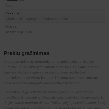
Gamintojas
Cezar
Paskirtis
Grindjuosčių sujungimui. Pakuotėje 2 vnt.
Spalva
klasikinis ąžuolas
Prekių gražinimas
Vartotojas turi teisę, nenurodydamas priežasties, atsisakyti
nuotoliniu būdu sudarytos sutarties per
14 dienų nuo prekės
gavimo
. Vartotojas privalo grąžinti prekes pardavėjui
nedelsdamas, ne vėliau kaip per 14 dienų nuo pranešimo apie
sutarties atsisakymą pateikimo pardavėjui dienos.
Pavyzdžiui, jeigu sutartis dėl prekės pirkimo buvo sudaryta
gruodžio 1 d., paskutinė diena atsisakyti sutarties yra gruodžio 15
d., įskaitant ir nedarbo dienas. Tačiau, jeigu paskutinė diena, kurią
galima atsisakyti sutarties sutampa su nedarbo diena, terminas