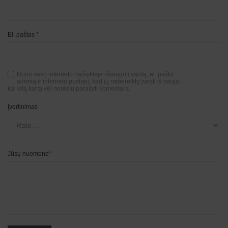
El. paštas
*
Noriu savo interneto naršyklėje išsaugoti vardą, el. pašto
adresą ir interneto puslapį, kad jų nebereiktų įvesti iš naujo,
kai kitą kartą vėl norėsiu parašyti komentarą.
Įvertinimas
Jūsų nuomonė
*