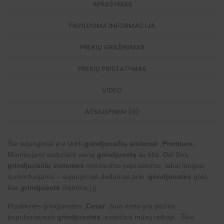
APRAŠYMAS
PAPILDOMA INFORMACIJA
PREKIŲ GRAŽINIMAS
PREKIŲ PRISTATYMAS
VIDEO
ATSILIEPIMAI (0)
Šie sujungimai yra skirti
grindjuosčių sistemai
„
Premium
„.
Montuojami suduriant vieną
grindjuostę
su kita. Dėl šios
grindjuosčių sistemos
montavimo paprastumo, labai lengvai
sumontuojama – sujungimas dedamas prie
grindjuostės
galo,
kita
grindjuostė
statoma į jį.
Plastikinės grindjuostės „
Cezar
“ šiuo metu yra pačios
populiariausios
grindjuostės
, esančios mūsų rinkoje. Šios