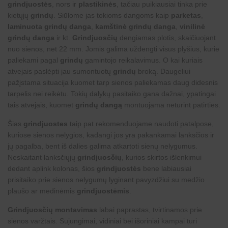
grindjuostės
, nors ir
plastikinės
, tačiau puikiausiai tinka prie
kietųjų
grindų
. Siūlome jas tokioms dangoms kaip
parketas
,
laminuota grindų danga
,
kamštinė grindų danga
,
vinilinė
grindų danga
ir kt.
Grindjuosčių
dengiamas plotis, skaičiuojant
nuo sienos, net 22 mm. Jomis galima uždengti visus plyšius, kurie
paliekami pagal
grindų
gamintojo reikalavimus. O kai kuriais
atvejais paslėpti jau sumontuotų
grindų
broką. Daugeliui
pažįstama situacija kuomet tarp sienos paliekamas daug didesnis
tarpelis nei reikėtu. Tokių dalykų pasitaiko gana dažnai, ypatingai
tais atvejais, kuomet
grindų dangą
montuojama neturint patirties.
Šias
grindjuostes
taip pat rekomenduojame naudoti patalpose,
kuriose sienos nelygios, kadangi jos yra pakankamai lanksčios ir
jų pagalba, bent iš dalies galima atkartoti sienų nelygumus.
Neskaitant lanksčiųjų
grindjuosčių
, kurios skirtos išlenkimui
dedant aplink kolonas, šios
grindjuostės
bene labiausiai
prisitaiko prie sienos nelygumų lyginant pavyzdžiui su medžio
plaušo ar medinėmis
grindjuostėmis
.
Grindjuosčių montavimas
labai paprastas, tvirtinamos prie
sienos varžtais. Sujungimai, vidiniai bei išoriniai kampai turi