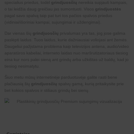
specialius priedus, todėl
grindjuosčių
nereikia supjauti kampais,
o tai leidžia daug greičiau jas sumontuoti. Visos
grindjuostės
pagal savo spalvą taip pat turi tos pačios spalvos priedus
(vidiniai/išoriniai kampai, sujungimai ir uždengimai).
Dar vienas šių
grindjuosčių
privalumas yra tas, jog jose galima
paslėpti laidus. Tuos laidus, kurie dažniausiai voliojasi ant žemės.
Daugeliui pažįstama problema kaip televizijos antena, audio/video
aparatūros kabeliai, interneto laidas nuo maršrutizatoriaus tiesiog
eina kur nors palei sieną ant grindų arba užkištas už baldų, kad jo
tiesiog nesimatytu.
Šiuo metu mūsų internetinėje parduotuvėje galite rasti bene
plačiausią šių
grindjuosčių
spalvų gamą, kurią pritaikysite prie
bet kokios spalvos ir stiliaus grindų bei sienų.