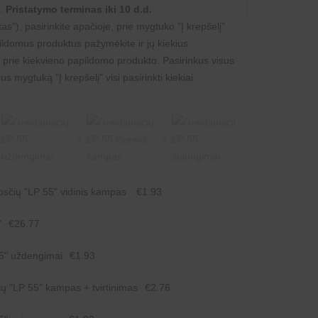
t.
Pristatymo terminas iki 10 d.d.
s"), pasirinkite apačioje, prie mygtuko "Į krepšelį"
ildomus produktus pažymėkite ir jų kiekius
 prie kiekvieno papildomo produkto. Pasirinkus visus
s mygtuką "Į krepšelį" visi pasirinkti kiekiai
uosčių "LP 55" vidinis kampas
€
1.93
"
€
26.77
55" uždengimai
€
1.93
čių "LP 55" kampas + tvirtinimas
€
2.76