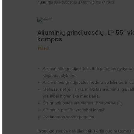
ALIUMINIŲ GRINDJUOSČIŲ „LP 55” VIDINIS KAMPAS
Aliuminių grindjuosčių „LP 55” vi
kampas
€
1.93
Aliumininės grindjuostės labai patogios gydymo 
klojamos plytelės.
Aliumininės grindjuostės nedera su kilimais ir k
Metalas, net jei jis yra minkštas aliuminis, gali a
yra labai higieniška medžiaga.
Šis grindjuostės yra vienos iš patvariausių.
Aliuminio profiliai yra labai lengvi.
Tvirtinamos varžtų pagalba.
Produkto spalva gali šiek tiek skirtis nuo matomos n