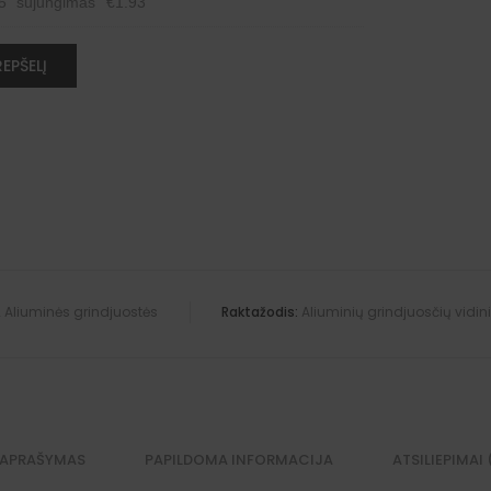
55" sujungimas
€
1.93
REPŠELĮ
,
Aliuminės grindjuostės
Raktažodis:
Aliuminių grindjuosčių vidi
APRAŠYMAS
PAPILDOMA INFORMACIJA
ATSILIEPIMAI 