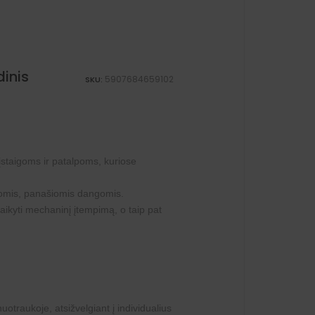
dinis
5907684659102
SKU:
įstaigoms ir patalpoms, kuriose
itomis, panašiomis dangomis.
tlaikyti mechaninį įtempimą, o taip pat
uotraukoje, atsižvelgiant į individualius