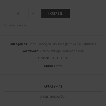
Vinilinė
A
Į KREPŠELĮ
-
+
danga
l
Caribbean
t
oak,
e
18204-
Į NORŲ SĄRAŠĄ
r
1
n
Marilo
a
quantity
t
i
Kategorijos:
Grindų dangos
,
Vinilinės grindys (klijuojamos)
v
e
Raktažodis:
Vinilinė danga Caribbean oak
:
Dalintis:
Brand:
Fatra
APRAŠYMAS
ATSILIEPIMAI (0)