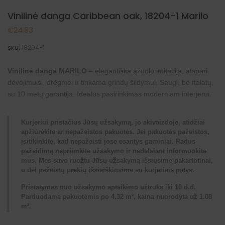
Vinilinė danga Caribbean oak, 18204-1 Marilo
€
24.83
18204-1
SKU:
Vinilinė danga MARILO
– elegantiška ąžuolo imitacija, atspari
dėvėjimuisi, drėgmei ir tinkama grindų šildymui. Saugi, be ftalatų,
su 10 metų garantija. Idealus pasirinkimas moderniam interjerui.
Kurjeriui pristačius Jūsų užsakymą, jo akivaizdoje, atidžiai
apžiūrėkite ar nepažeistos pakuotės. Jei pakuotės pažeistos,
įsitikinkite, kad nepažeisti jose esantys gaminiai. Radus
pažeidimą nepriimkite užsakymo ir nedelsiant informuokite
mus. Mes savo ruožtu Jūsų užsakymą išsiųsime pakartotinai,
o dėl pažeistų prekių išsiaiškinsime su kurjeriais patys.
Pristatymas nuo užsakymo apteikimo užtruks iki 10 d.d.
Parduodama pakuotėmis po 4,32 m², kaina nuorodyta už 1.08
m².