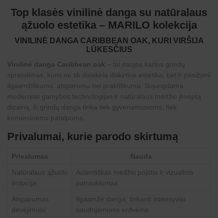
Top klasės vinilinė danga su natūralaus
ąžuolo estetika – MARILO kolekcija
VINILINĖ DANGA CARIBBEAN OAK, KURI VIRŠIJA
LŪKESČIUS
Vinilinė danga Caribbean oak
– tai naujos kartos grindų
sprendimas, kuris ne tik išsiskiria išskirtine estetika, bet ir pasižymi
ilgaamžiškumu, atsparumu bei praktiškumu. Sujungdama
modernias gamybos technologijas ir natūralaus medžio įkvėptą
dizainą, ši grindų danga tinka tiek gyvenamosioms, tiek
komercinėms patalpoms.
Privalumai, kurie parodo skirtumą
Privalumas
Nauda
Natūralaus ąžuolo
Autentiškas medžio pojūtis ir vizualinis
imitacija
patrauklumas
Atsparumas
Ilgaamžė danga, tinkanti intensyviai
dėvėjimuisi
naudojamoms erdvėms