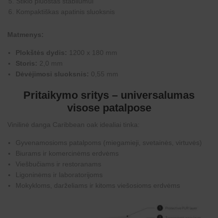
Stiklo pluoštas stabilumui
Kompaktiškas apatinis sluoksnis
Matmenys:
Plokštės dydis:
1200 x 180 mm
Storis:
2,0 mm
Dėvėjimosi sluoksnis:
0,55 mm
Pritaikymo sritys – universalumas
visose patalpose
Vinilinė danga Caribbean oak idealiai tinka:
Gyvenamosioms patalpoms (miegamieji, svetainės, virtuvės)
Biurams ir komercinėms erdvėms
Viešbučiams ir restoranams
Ligoninėms ir laboratorijoms
Mokykloms, darželiams ir kitoms viešosioms erdvėms