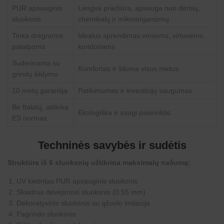
PUR apsauginis
Lengva priežiūra, apsauga nuo dėmių,
sluoksnis
chemikalų ir mikroorganizmų
Tinka drėgnoms
Idealus sprendimas vonioms, virtuvėms,
patalpoms
koridoriams
Suderinama su
Komfortas ir šiluma visus metus
grindų šildymu
10 metų garantija
Patikimumas ir investicijų saugumas
Be ftalatų, atitinka
Ekologiška ir saugi pasirinktis
ES normas
Techninės savybės ir sudėtis
Struktūra iš 6 sluoksnių užtikrina maksimalų našumą:
UV kietintas PUR apsauginis sluoksnis
Skaidrus dėvėjimosi sluoksnis (0,55 mm)
Dekoratyvinis sluoksnis su ąžuolo imitacija
Pagrindo sluoksnis