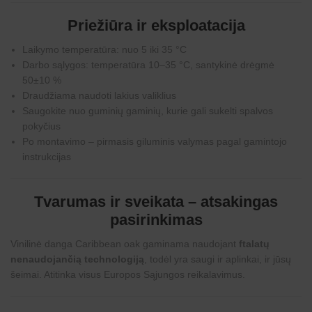
Priežiūra ir eksploatacija
Laikymo temperatūra: nuo 5 iki 35 °C
Darbo sąlygos: temperatūra 10–35 °C, santykinė drėgmė
50±10 %
Draudžiama naudoti lakius valiklius
Saugokite nuo guminių gaminių, kurie gali sukelti spalvos
pokyčius
Po montavimo – pirmasis giluminis valymas pagal gamintojo
instrukcijas
Tvarumas ir sveikata – atsakingas
pasirinkimas
Vinilinė danga Caribbean oak gaminama naudojant
ftalatų
nenaudojančią technologiją
, todėl yra saugi ir aplinkai, ir jūsų
šeimai. Atitinka visus Europos Sąjungos reikalavimus.