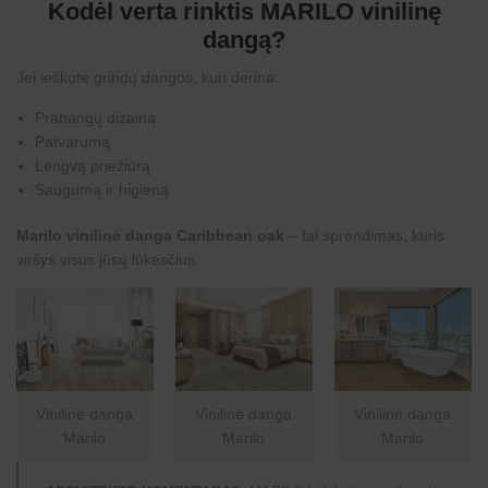
Kodėl verta rinktis MARILO vinilinę
dangą?
Jei ieškote grindų dangos, kuri derina:
Prabangų dizainą
Patvarumą
Lengvą priežiūrą
Saugumą ir higieną
Marilo vinilinė danga Caribbean oak
– tai sprendimas, kuris
viršys visus jūsų lūkesčius.
Vinilinė danga
Vinilinė danga
Vinilinė danga
Marilo
Marilo
Marilo