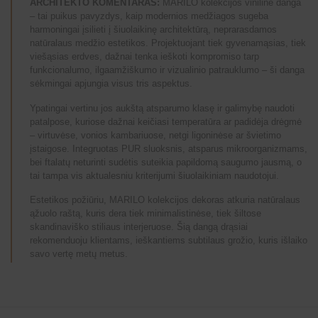
ARCHITEKTO KOMENTARAS:
MARILO kolekcijos vinilinė danga
– tai puikus pavyzdys, kaip modernios medžiagos sugeba
harmoningai įsilieti į šiuolaikinę architektūrą, neprarasdamos
natūralaus medžio estetikos. Projektuojant tiek gyvenamąsias, tiek
viešąsias erdves, dažnai tenka ieškoti kompromiso tarp
funkcionalumo, ilgaamžiškumo ir vizualinio patrauklumo – ši danga
sėkmingai apjungia visus tris aspektus.
Ypatingai vertinu jos aukštą atsparumo klasę ir galimybę naudoti
patalpose, kuriose dažnai keičiasi temperatūra ar padidėja drėgmė
– virtuvėse, vonios kambariuose, netgi ligoninėse ar švietimo
įstaigose. Integruotas PUR sluoksnis, atsparus mikroorganizmams,
bei ftalatų neturinti sudėtis suteikia papildomą saugumo jausmą, o
tai tampa vis aktualesniu kriterijumi šiuolaikiniam naudotojui.
Estetikos požiūriu, MARILO kolekcijos dekoras atkuria natūralaus
ąžuolo raštą, kuris dera tiek minimalistinėse, tiek šiltose
skandinaviško stiliaus interjeruose. Šią dangą drąsiai
rekomenduoju klientams, ieškantiems subtilaus grožio, kuris išlaiko
savo vertę metų metus.