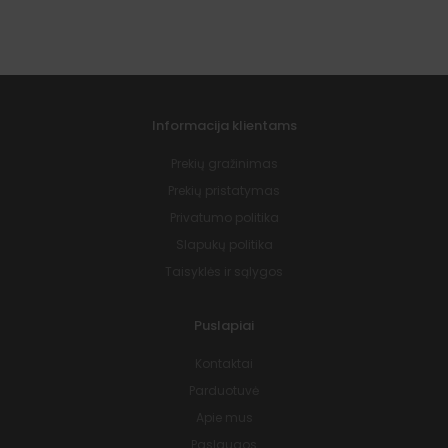
Informacija klientams
Prekių gražinimas
Prekių pristatymas
Privatumo politika
Slapukų politika
Taisyklės ir sąlygos
Puslapiai
Kontaktai
Parduotuvė
Apie mus
Paslaugos