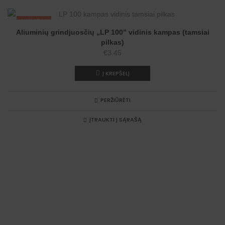
NAUJIENA
Aliuminių grindjuosčių „LP 100” vidinis kampas (tamsiai
pilkas)
€
3.45
Į KREPŠELĮ
PERŽIŪRĖTI
ĮTRAUKTI Į SĄRAŠĄ