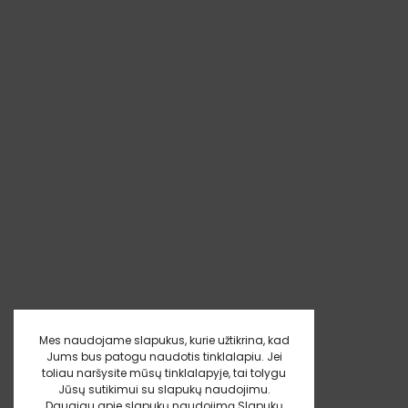
Mes naudojame slapukus, kurie užtikrina, kad
Jums bus patogu naudotis tinklalapiu. Jei
toliau naršysite mūsų tinklalapyje, tai tolygu
Jūsų sutikimui su slapukų naudojimu.
Daugiau apie slapukų naudojimą
Slapukų