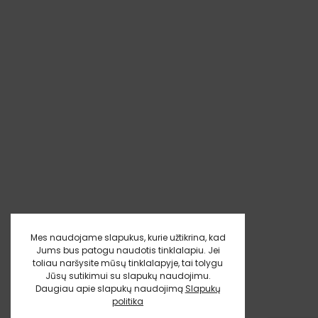
Mes naudojame slapukus, kurie užtikrina, kad
Jums bus patogu naudotis tinklalapiu. Jei
toliau naršysite mūsų tinklalapyje, tai tolygu
Jūsų sutikimui su slapukų naudojimu.
Daugiau apie slapukų naudojimą
Slapukų
politika