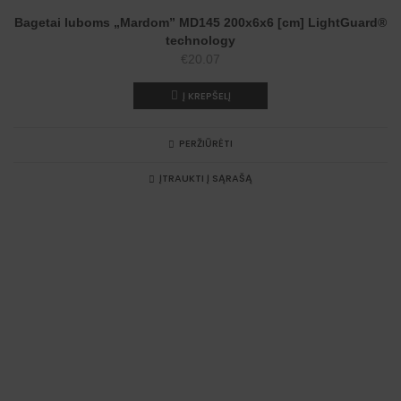
NAUJIENA
Bagetai luboms „Mardom” MD145 200x6x6 [cm] LightGuard®
technology
€
20.07
Į KREPŠELĮ
PERŽIŪRĖTI
ĮTRAUKTI Į SĄRAŠĄ