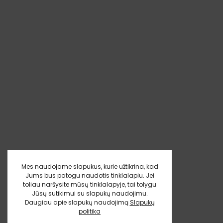
Mes naudojame slapukus, kurie užtikrina, kad
Jums bus patogu naudotis tinklalapiu. Jei
toliau naršysite mūsų tinklalapyje, tai tolygu
Jūsų sutikimui su slapukų naudojimu.
Daugiau apie slapukų naudojimą
Slapukų
politika