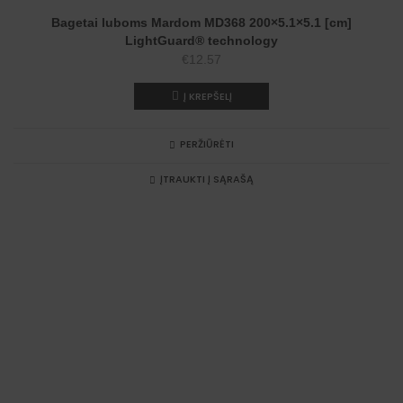
NAUJIENA
Bagetai luboms Mardom MD368 200×5.1×5.1 [cm]
LightGuard® technology
€
12.57
Į KREPŠELĮ
PERŽIŪRĖTI
ĮTRAUKTI Į SĄRAŠĄ