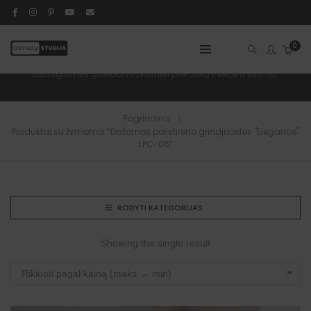
Dažomos Polistireno Grindjuostės "Elegance"
0
LPC-06
Džiaugiamės galėdami prisidėti prie Jūsų interjero kūrimo.
Pagrindinis
Produktai su žymomis “Dažomos polistireno grindjuostės "Elegance"
LPC-06”
RODYTI KATEGORIJAS
Showing the single result
Rikiuoti pagal kainą (maks → min)