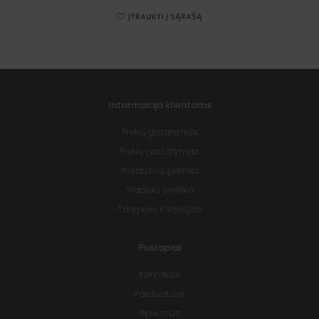
ĮTRAUKTI Į SĄRAŠĄ
Informacija klientams
Prekių gražinimas
Prekių pristatymas
Privatumo politika
Slapukų politika
Taisyklės ir sąlygos
Puslapiai
Kontaktai
Parduotuvė
Apie mus