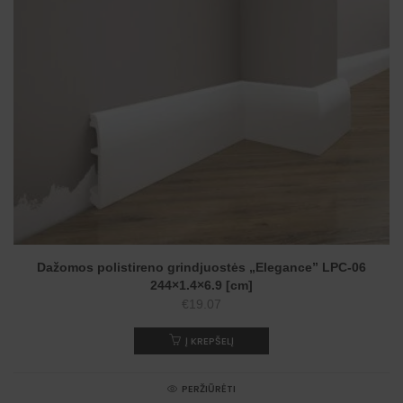
Dažomos polistireno grindjuostės „Elegance” LPC-06
244×1.4×6.9 [cm]
€
19.07
Į KREPŠELĮ
PERŽIŪRĖTI