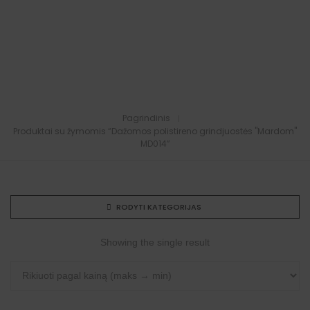
Pagrindinis
Produktai su žymomis “Dažomos polistireno grindjuostės "Mardom"
MD014”
RODYTI KATEGORIJAS
Showing the single result