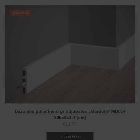
NAUJIENA
Dažomos polistireno grindjuostės „Mardom” MD014
200x8x1.4 [cm]
€
11.77
Į KREPŠELĮ