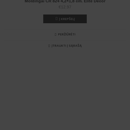
Moldingai CR 824 4,2×1,8 cm. Elite Decor
€
12.97
Į KREPŠELĮ
PERŽIŪRĖTI
ĮTRAUKTI Į SĄRAŠĄ