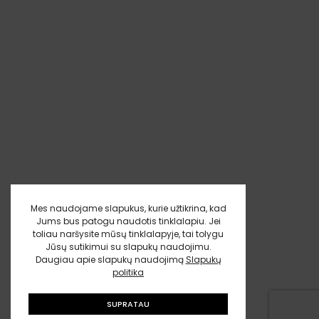
Mes naudojame slapukus, kurie užtikrina, kad
Jums bus patogu naudotis tinklalapiu. Jei
toliau naršysite mūsų tinklalapyje, tai tolygu
Jūsų sutikimui su slapukų naudojimu.
Daugiau apie slapukų naudojimą
Slapukų
politika
SUPRATAU