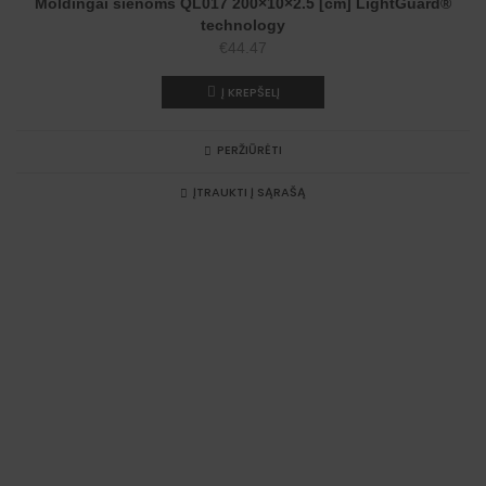
Moldingai sienoms QL017 200×10×2.5 [cm] LightGuard®
technology
€
44.47
Į KREPŠELĮ
PERŽIŪRĖTI
ĮTRAUKTI Į SĄRAŠĄ