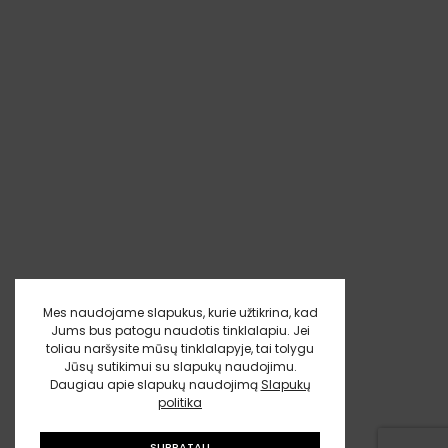
Mes naudojame slapukus, kurie užtikrina, kad
Jums bus patogu naudotis tinklalapiu. Jei
toliau naršysite mūsų tinklalapyje, tai tolygu
Jūsų sutikimui su slapukų naudojimu.
Daugiau apie slapukų naudojimą
Slapukų
politika
SUPRATAU