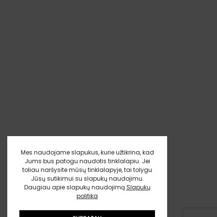
Mes naudojame slapukus, kurie užtikrina, kad
Jums bus patogu naudotis tinklalapiu. Jei
toliau naršysite mūsų tinklalapyje, tai tolygu
Jūsų sutikimui su slapukų naudojimu.
Daugiau apie slapukų naudojimą
Slapukų
politika