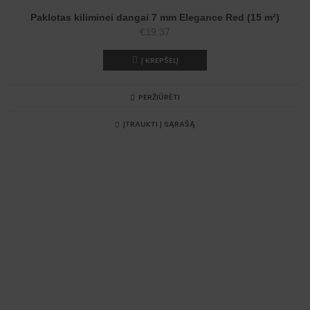
Paklotas kiliminei dangai 7 mm Elegance Red (15 m²)
€
19.37
Į KREPŠELĮ
PERŽIŪRĖTI
ĮTRAUKTI Į SĄRAŠĄ