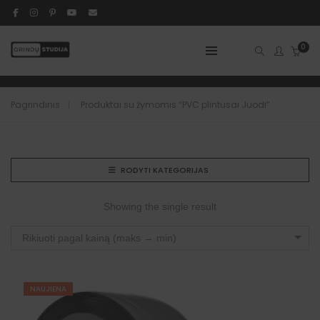
PVC Plintusai Juodi
0
Džiaugiamės galėdami prisidėti prie Jūsų interjero kūrimo.
Pagrindinis
Produktai su žymomis “PVC plintusai Juodi”
RODYTI KATEGORIJAS
Showing the single result
Rikiuoti pagal kainą (maks → min)
NAUJIENA