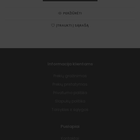
through
€112.50
PERŽIŪRĖTI
ĮTRAUKTI Į SĄRAŠĄ
Informacija klientams
Prekių gražinimas
Prekių pristatymas
Privatumo politika
Slapukų politika
Taisyklės ir sąlygos
Puslapiai
Kontaktai