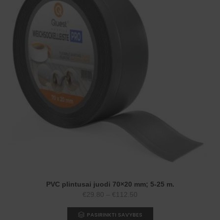
PVC plintusai juodi 70×20 mm; 5-25 m.
Price
€
29.80
–
€
112.50
range:
PASIRINKTI SAVYBES
€29.80