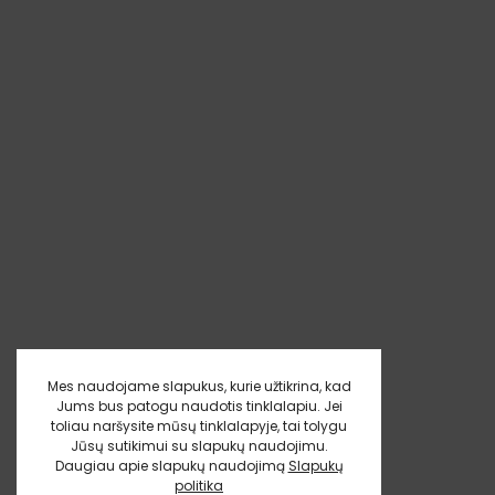
Mes naudojame slapukus, kurie užtikrina, kad
Jums bus patogu naudotis tinklalapiu. Jei
toliau naršysite mūsų tinklalapyje, tai tolygu
Jūsų sutikimui su slapukų naudojimu.
Daugiau apie slapukų naudojimą
Slapukų
politika