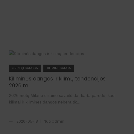
GRINDŲ DANGOS
KILIMINĖ DANGA
Kiliminės dangos ir kilimų tendencijos
2026 m.
2026 metų Milano dizaino savaitė dar kartą parodė, kad
kilimai ir kiliminės dangos nebėra tik...
|
2026-05-18
Nuo
admin