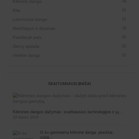
Kiliminė danga
08
Kita
01
Laminuota danga
01
Medžiagos ir dizainas
18
Pasidaryk pats
05
Sienų apdaila
02
Vinilinė danga
01
SKAITOMIAUSI ĮRAŠAI
Kiliminės dangos dažymas: svarbiausios technologijos ir jų…
29 liepos, 2026
Iš ko gaminama kiliminė danga: pluoštai,
siūlai…