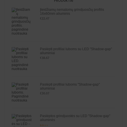
PRODUKTAI
Įleidžiamų nematomų grindjuosčių profilis
16x60mm aliuminis
€
22.47
Paslėpti profiliai luboms su LED "Shadow-gap"
aliuminiai
€
38.67
Paslėpti profiliai luboms "Shadow-gap"
aliuminiai
€
30.07
Paslėptos grindjuostės su LED "Shadow-gap"
aliuminės