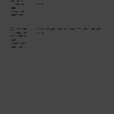
Įve
€
38.67
rti
ni
ma
s:
1.
00
iš
5
Paslėptos grindjuostės "Shadow-gap" aliuminės
€
24.67