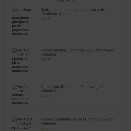
PRODUKTAI
Įleidžiamų nematomų grindjuosčių profilis
16x60mm aliuminis
€
22.47
Paslėpti profiliai luboms su LED "Shadow-gap"
aliuminiai
€
38.67
Paslėpti profiliai luboms "Shadow-gap"
aliuminiai
€
30.07
Paslėptos grindjuostės su LED "Shadow-gap"
aliuminės