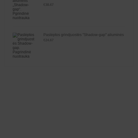
Įve
€
38.67
rti
ni
ma
s:
1.
00
iš
5
Paslėptos grindjuostės "Shadow-gap" aliuminės
€
24.67