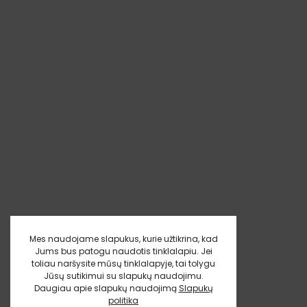
Mes naudojame slapukus, kurie užtikrina, kad
Jums bus patogu naudotis tinklalapiu. Jei
toliau naršysite mūsų tinklalapyje, tai tolygu
Jūsų sutikimui su slapukų naudojimu.
Daugiau apie slapukų naudojimą
Slapukų
politika