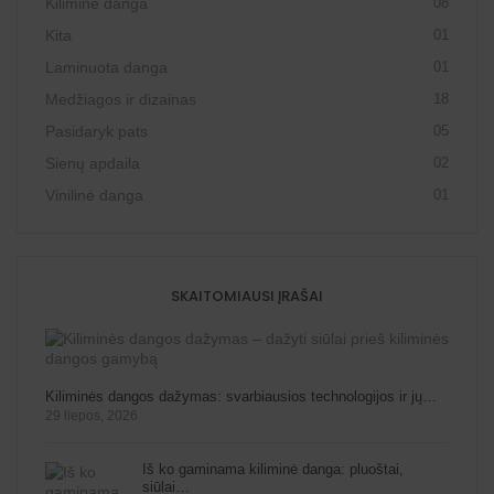
Kiliminė danga
08
Kita
01
Laminuota danga
01
Medžiagos ir dizainas
18
Pasidaryk pats
05
Sienų apdaila
02
Vinilinė danga
01
SKAITOMIAUSI ĮRAŠAI
Kiliminės dangos dažymas: svarbiausios technologijos ir jų…
29 liepos, 2026
Iš ko gaminama kiliminė danga: pluoštai,
siūlai…