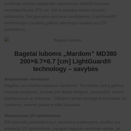
moldingo aukštis puikiai tiks standartinio aukščio butuose,
neviršijančiuose 270 cm. Dėl to patalpa nebus vizualiai
pažeminta. Dėl gamybos procese naudojamos „LighGuard®”
technologijos juostelę galima sėkmingai naudoti su LED
juostelėmis.
Bagetai luboms „Mardom” MD380
200×6.7×6.7 [cm] LightGuard®
technology
– savybės
Atsparumas vandeniui
Bagetas yra visiškai atsparus vandeniui. Tai reiškia, kad jį galima
naudoti patalpose, kuriose yra didelė drėgmė, pavyzdžiui, vonios
kambariuose ar virtuvėse. Užliejimo atveju tiesioginis kontaktas su
vandeniu, neturės įtakos profilio išvaizdai.
Atsparumas UV spinduliams
Dėl specialių patobulinimų ir paviršiaus padengimo, profiliai yra
atsparūs
UV spinduliams
. Įrengus bagetus saulėtoje vietoje, jie