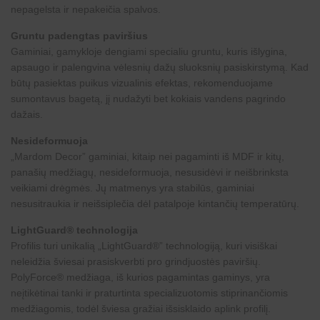
nepagelsta ir nepakeičia spalvos.
Gruntu padengtas paviršius
Gaminiai, gamykloje dengiami specialiu gruntu, kuris išlygina,
apsaugo ir palengvina vėlesnių dažų sluoksnių pasiskirstymą. Kad
būtų pasiektas puikus vizualinis efektas, rekomenduojame
sumontavus bagetą, jį nudažyti bet kokiais vandens pagrindo
dažais.
Nesideformuoja
„
Mardom Decor
” gaminiai, kitaip nei pagaminti iš MDF ir kitų,
panašių medžiagų, nesideformuoja, nesusidėvi ir neišbrinksta
veikiami drėgmės. Jų matmenys yra stabilūs, gaminiai
nesusitraukia ir neišsiplečia dėl patalpoje kintančių temperatūrų.
LightGuard® technologija
Profilis turi unikalią „LightGuard®” technologiją, kuri visiškai
neleidžia šviesai prasiskverbti pro grindjuostės paviršių.
PolyForce® medžiaga, iš kurios pagamintas gaminys, yra
neįtikėtinai tanki ir praturtinta specializuotomis stiprinančiomis
medžiagomis, todėl šviesa gražiai išsisklaido aplink profilį.