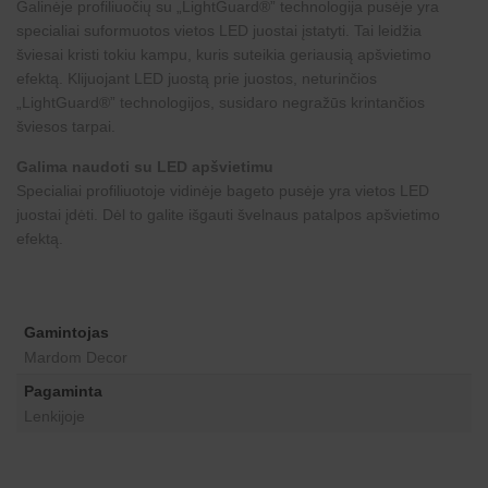
Galinėje profiliuočių su „LightGuard®” technologija pusėje yra
specialiai suformuotos vietos LED juostai įstatyti. Tai leidžia
šviesai kristi tokiu kampu, kuris suteikia geriausią apšvietimo
efektą. Klijuojant LED juostą prie juostos, neturinčios
„LightGuard®” technologijos, susidaro negražūs krintančios
šviesos tarpai.
Galima naudoti su LED apšvietimu
Specialiai profiliuotoje vidinėje bageto pusėje yra vietos LED
juostai įdėti. Dėl to galite išgauti švelnaus patalpos apšvietimo
efektą.
Gamintojas
Mardom Decor
Pagaminta
Lenkijoje