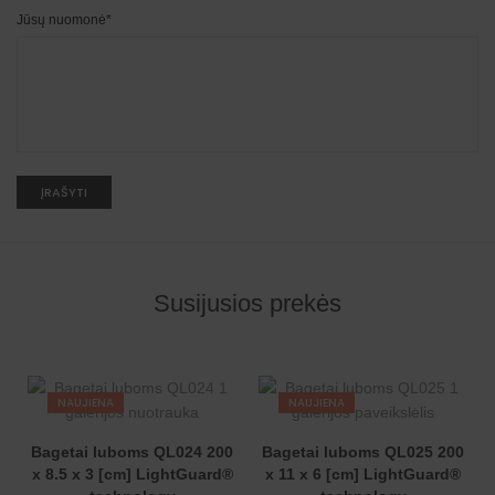
Jūsų nuomonė
*
A
l
t
e
r
n
Susijusios prekės
a
t
i
v
e
:
NAUJIENA
NAUJIENA
Bagetai luboms QL024 200
Bagetai luboms QL025 200
x 8.5 x 3 [cm] LightGuard®
x 11 x 6 [cm] LightGuard®