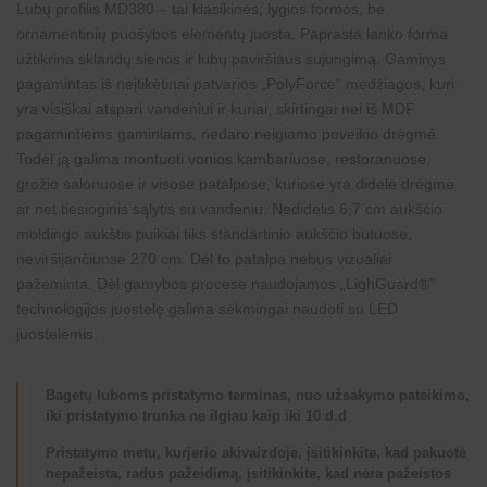
Lubų profilis MD380 – tai klasikinės, lygios formos, be
ornamentinių puošybos elementų juosta. Paprasta lanko forma
užtikrina sklandų sienos ir lubų paviršiaus sujungimą. Gaminys
pagamintas iš neįtikėtinai patvarios „PolyForce” medžiagos, kuri
yra visiškai atspari vandeniui ir kuriai, skirtingai nei iš MDF
pagamintiems gaminiams, nedaro neigiamo poveikio drėgmė.
Todėl ją galima montuoti vonios kambariuose, restoranuose,
grožio salonuose ir visose patalpose, kuriose yra didelė drėgmė
ar net tiesioginis sąlytis su vandeniu. Nedidelis 6,7 cm aukščio
moldingo aukštis puikiai tiks standartinio aukščio butuose,
neviršijančiuose 270 cm. Dėl to patalpa nebus vizualiai
pažeminta. Dėl gamybos procese naudojamos „LighGuard®”
technologijos juostelę galima sėkmingai naudoti su LED
juostelėmis.
Bagetų luboms pristatymo terminas, nuo užsakymo pateikimo,
iki pristatymo trunka ne ilgiau kaip iki 10 d.d
Pristatymo metu, kurjerio akivaizdoje, įsitikinkite, kad pakuotė
nepažeista, radus pažeidimą, įsitikinkite, kad nėra pažeistos