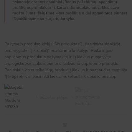
pakuotėje esantys gaminiai. Radus pažeidimų, apgadintų
profilių nepriimkite ir iš karto informuokite mus. Mes savo
ruožtu Jums išsiųsime kitus profilius o dėl apgadintos siuntos
išsiaiškinsime su kurjerių tarnyba.
Pažymėto produkto kiekį ("Šis produktas"), pasirinkite apačioje,
prie mygtuko "Į krepšelį" esančiame laukelyje. Reikalingus
papildomus produktus pažymėkite ir jų kiekius nustatykite
analogiškuose laukeliuose prie kiekvieno papildomo produkto.
Pasirinkus visus reikalingų produktų kiekius ir paspaudus mygtuką
"Į krepšelį" visi pasirinkti kiekiai nukeliaus į krepšelio puslapį.
B
a