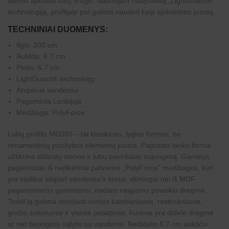
sienos apdailai lubų srityje. Naudojant naujovišką „LightGuard®”
l
o
technologiją, profilįaip pat galima naudoti kaip apšvietimo juostą.
g
y
TECHNINIAI DUOMENYS:
Ilgis: 200 cm
Aukštis: 6.7 cm
Plotis: 6.7 cm
LightGuard® technology
Atsparus vandeniui
Pagaminta Lenkijoje
Medžiaga: PolyForce
Lubų profilis MD380 – tai klasikinės, lygios formos, be
ornamentinių puošybos elementų juosta. Paprasta lanko forma
užtikrina sklandų sienos ir lubų paviršiaus sujungimą. Gaminys
pagamintas iš neįtikėtinai patvarios „PolyForce” medžiagos, kuri
yra visiškai atspari vandeniui ir kuriai, skirtingai nei iš MDF
pagamintiems gaminiams, nedaro neigiamo poveikio drėgmė.
Todėl ją galima montuoti vonios kambariuose, restoranuose,
grožio salonuose ir visose patalpose, kuriose yra didelė drėgmė
ar net tiesioginis sąlytis su vandeniu. Nedidelis 6,7 cm aukščio