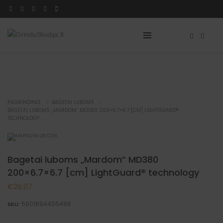
NAUJIENA
PAGRINDINIS
BAGETAI LUBOMS
BAGETAI LUBOMS „MARDOM” MD380 200×6.7×6.7 [CM] LIGHTGUARD®
TECHNOLOGY
Bagetai luboms „Mardom” MD380
200×6.7×6.7 [cm] LightGuard® technology
€
26.07
5901694455488
SKU: