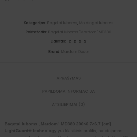
m
6
[cm]
n
a
.
LightGuard®
a
m
7
technology
t
s
x
quantity
i
F
6
Kategorijos:
Bagetai luboms
,
Moldingai luboms
v
i
.
e
x
7
Raktažodis:
Bagetai luboms "Mardom" MD380
:
E
[
x
c
Dalintis:
t
m
r
]
Brand:
Mardom Decor
a
L
i
g
h
t
APRAŠYMAS
G
u
a
PAPILDOMA INFORMACIJA
r
d
ATSILIEPIMAI (0)
®
t
e
c
Bagetai luboms „Mardom” MD380 200×6.7×6.7 [cm]
h
n
LightGuard® technology
yra klasikinis profilis, naudojamas
o