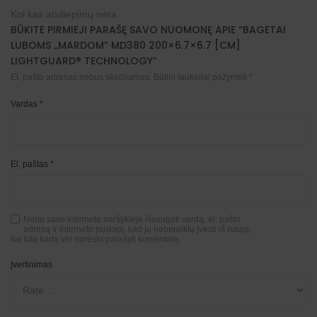
Kol kas atsiliepimų nėra.
BŪKITE PIRMIEJI PARAŠĘ SAVO NUOMONĘ APIE “BAGETAI
LUBOMS „MARDOM” MD380 200×6.7×6.7 [CM]
LIGHTGUARD® TECHNOLOGY”
El. pašto adresas nebus skelbiamas.
Būtini laukeliai pažymėti
*
Vardas
*
El. paštas
*
Noriu savo interneto naršyklėje išsaugoti vardą, el. pašto
adresą ir interneto puslapį, kad jų nebereiktų įvesti iš naujo,
kai kitą kartą vėl norėsiu parašyti komentarą.
Įvertinimas