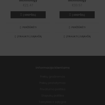
technology
technology
€
21.47
€
33.57
Į KREPŠELĮ
Į KREPŠELĮ
PERŽIŪRĖTI
PERŽIŪRĖTI
ĮTRAUKTI Į SĄRAŠĄ
ĮTRAUKTI Į SĄRAŠĄ
Informacija klientams
Prekių gražinimas
Prekių pristatymas
Privatumo politika
Slapukų politika
Taisyklės ir sąlygos