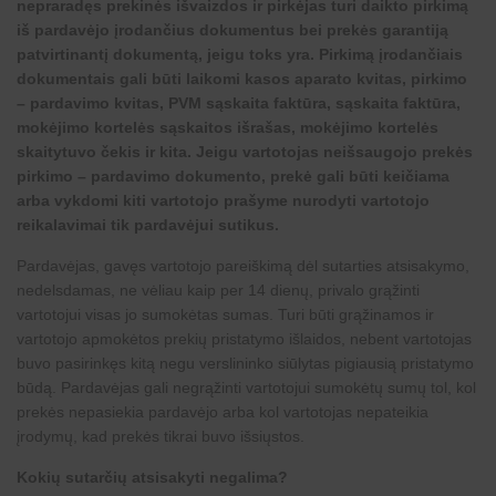
nepraradęs prekinės išvaizdos ir pirkėjas turi daikto pirkimą
iš pardavėjo įrodančius dokumentus bei prekės garantiją
patvirtinantį dokumentą, jeigu toks yra. Pirkimą įrodančiais
dokumentais gali būti laikomi kasos aparato kvitas, pirkimo
– pardavimo kvitas, PVM sąskaita faktūra, sąskaita faktūra,
mokėjimo kortelės sąskaitos išrašas, mokėjimo kortelės
skaitytuvo čekis ir kita. Jeigu vartotojas neišsaugojo prekės
pirkimo – pardavimo dokumento, prekė gali būti keičiama
arba vykdomi kiti vartotojo prašyme nurodyti vartotojo
reikalavimai tik pardavėjui sutikus.
Pardavėjas, gavęs vartotojo pareiškimą dėl sutarties atsisakymo,
nedelsdamas, ne vėliau kaip per 14 dienų, privalo grąžinti
vartotojui visas jo sumokėtas sumas. Turi būti grąžinamos ir
vartotojo apmokėtos prekių pristatymo išlaidos, nebent vartotojas
buvo pasirinkęs kitą negu verslininko siūlytas pigiausią pristatymo
būdą. Pardavėjas gali negrąžinti vartotojui sumokėtų sumų tol, kol
prekės nepasiekia pardavėjo arba kol vartotojas nepateikia
įrodymų, kad prekės tikrai buvo išsiųstos.
Kokių sutarčių atsisakyti negalima?