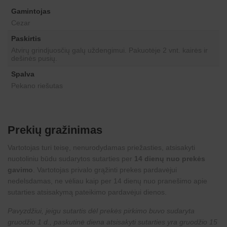
Gamintojas
Cezar
Paskirtis
Atvirų grindjuosčių galų uždengimui. Pakuotėje 2 vnt. kairės ir
dešinės pusių.
Spalva
Pekano riešutas
Prekių gražinimas
Vartotojas turi teisę, nenurodydamas priežasties, atsisakyti
nuotoliniu būdu sudarytos sutarties per
14 dienų nuo prekės
gavimo
. Vartotojas privalo grąžinti prekes pardavėjui
nedelsdamas, ne vėliau kaip per 14 dienų nuo pranešimo apie
sutarties atsisakymą pateikimo pardavėjui dienos.
Pavyzdžiui, jeigu sutartis dėl prekės pirkimo buvo sudaryta
gruodžio 1 d., paskutinė diena atsisakyti sutarties yra gruodžio 15