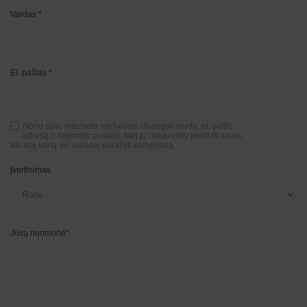
Vardas
*
El. paštas
*
Noriu savo interneto naršyklėje išsaugoti vardą, el. pašto
adresą ir interneto puslapį, kad jų nebereiktų įvesti iš naujo,
kai kitą kartą vėl norėsiu parašyti komentarą.
Įvertinimas
Jūsų nuomonė
*