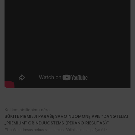
Kol kas atsiliepimų nėra.
BŪKITE PIRMIEJI PARAŠĘ SAVO NUOMONĘ APIE “DANGTELIAI
„PREMIUM” GRINDJUOSTĖMS (PEKANO RIEŠUTAS)”
El. pašto adresas nebus skelbiamas.
Būtini laukeliai pažymėti
*