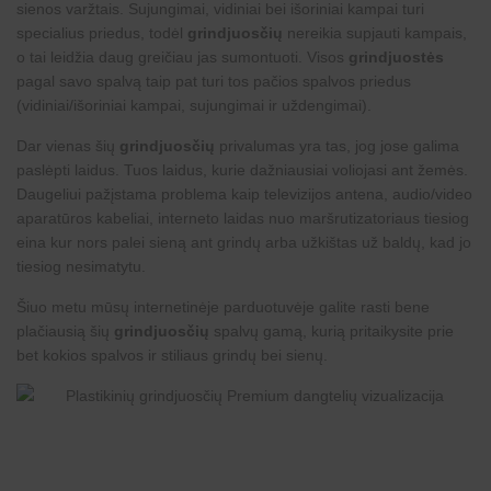
sienos varžtais. Sujungimai, vidiniai bei išoriniai kampai turi
specialius priedus, todėl
grindjuosčių
nereikia supjauti kampais,
o tai leidžia daug greičiau jas sumontuoti. Visos
grindjuostės
pagal savo spalvą taip pat turi tos pačios spalvos priedus
(vidiniai/išoriniai kampai, sujungimai ir uždengimai).
Dar vienas šių
grindjuosčių
privalumas yra tas, jog jose galima
paslėpti laidus. Tuos laidus, kurie dažniausiai voliojasi ant žemės.
Daugeliui pažįstama problema kaip televizijos antena, audio/video
aparatūros kabeliai, interneto laidas nuo maršrutizatoriaus tiesiog
eina kur nors palei sieną ant grindų arba užkištas už baldų, kad jo
tiesiog nesimatytu.
Šiuo metu mūsų internetinėje parduotuvėje galite rasti bene
plačiausią šių
grindjuosčių
spalvų gamą, kurią pritaikysite prie
bet kokios spalvos ir stiliaus grindų bei sienų.