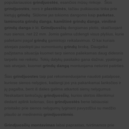
populiariausios
grindjuostės
, esančios mūsų rinkoje. Šios
grindjuostės
, nors ir
plastikinės
, tačiau puikiausiai tinka prie
kietųjų
grindų
. Siūlome jas tokioms dangoms kaip
parketas
,
laminuota grindų danga
,
kamštinė grindų danga
,
vinilinė
grindų danga
ir kt.
Grindjuosčių
dengiamas plotis, skaičiuojant
nuo sienos, net 22 mm. Jomis galima uždengti visus plyšius, kurie
paliekami pagal
grindų
gamintojo reikalavimus. O kai kuriais
atvejais paslėpti jau sumontuotų
grindų
broką. Daugeliui
pažįstama situacija kuomet tarp sienos paliekamas daug didesnis
tarpelis nei reikėtu. Tokių dalykų pasitaiko gana dažnai, ypatingai
tais atvejais, kuomet
grindų dangą
montuojama neturint patirties.
Šias
grindjuostes
taip pat rekomenduojame naudoti patalpose,
kuriose sienos nelygios, kadangi jos yra pakankamai lanksčios ir
jų pagalba, bent iš dalies galima atkartoti sienų nelygumus.
Neskaitant lanksčiųjų
grindjuosčių
, kurios skirtos išlenkimui
dedant aplink kolonas, šios
grindjuostės
bene labiausiai
prisitaiko prie sienos nelygumų lyginant pavyzdžiui su medžio
plaušo ar medinėmis
grindjuostėmis
.
Grindjuosčių montavimas
labai paprastas, tvirtinamos prie