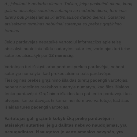
d., įskaitant ir nedarbo dienas. Tačiau, jeigu paskutinė diena, kurią
galima atsisakyti sutarties sutampa su nedarbo diena, terminas
turėtų būti pratęsiamas iki artimiausios darbo dienos. Sutarties
atsisakymo terminas nebūtinai sutampa su prekės grąžinimo
terminu.
Jeigu pardavėjas nepateikė vartotojui informacijos apie teisę
atsisakyti nuotoliniu būdu sudarytos sutarties, vartotojas turi teisę
sutarties atsisakyti per
12 mėnesių
.
Vartotojas turi išsiųsti arba perduoti prekes pardavėjui, nebent
sutartyje numatyta, kad prekes atsiima pats pardavėjas.
Tiesiogines prekės grąžinimo išlaidas turėtų padengti vartotojas,
nebent nuotolinės prekybos sutartyje numatyta, kad šios išlaidos
tenka pardavėjui. Grąžinimo išlaidos taip pat tenka pardavėjui tais
atvejais, kai pardavėjas tinkamai neinformavo vartotojo, kad šias
išlaidas turės padengti vartotojas.
Vartotojas gali grąžinti kokybišką prekę pardavėjui ir
atsisakyti sutarties, jeigu daiktas nebuvo naudojamas, yra
nesugadintas, išsaugotos jo vartojamosios savybės, yra