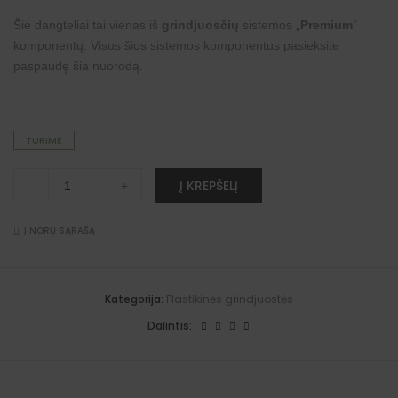
Šie dangteliai tai vienas iš
grindjuosčių
sistemos „
Premium
”
komponentų. Visus šios sistemos komponentus pasieksite
paspaudę šia
nuorodą
.
TURIME
Dangteliai
A
Į KREPŠELĮ
-
+
"Premium"
l
grindjuostėms
t
(Pekano
e
riešutas)
Į NORŲ SĄRAŠĄ
r
quantity
n
a
t
i
Kategorija:
Plastikinės grindjuostės
v
e
Dalintis:
: