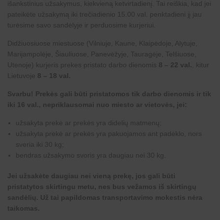
išankstinius užsakymus, kiekvieną ketvirtadienį. Tai reiškia, kad jei
pateikėte užsakymą iki trečiadienio 15.00 val. penktadieni jį jau
turėsime savo sandėlyje ir perduosime kurjeriui.
Didžiuosiuose miestuose (Vilniuje, Kaune, Klaipėdoje, Alytuje,
Marijampolėje, Šiauliuose, Panevėžyje, Tauragėje, Telšiuose,
Utenoje) kurjeris prekes pristato darbo dienomis
8 – 22 val.
, kitur
Lietuvoje
8 – 18 val.
Svarbu! Prekės gali būti pristatomos tik darbo dienomis ir tik
iki 16 val., nepriklausomai nuo miesto ar vietovės, jei:
užsakyta prekė ar prekės yra didelių matmenų;
užsakyta prekė ar prekės yra pakuojamos ant padėklo, nors
sveria iki 30 kg;
bendras užsakymo svoris yra daugiau nei 30 kg.
Jei užsakėte daugiau nei vieną prekę, jos gali būti
pristatytos skirtingu metu, nes bus vežamos iš skirtingų
sandėlių. Už tai papildomas transportavimo mokestis nėra
taikomas.