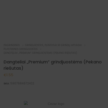
PAGRINDINIS
GRINDJUOSTĖS, PLINTUSAI IR GRINDŲ APVADAI
PLASTIKINĖS GRINDJUOSTĖS
DANGTELIAI „PREMIUM” GRINDJUOSTĖMS (PEKANO RIEŠUTAS)
Dangteliai „Premium” grindjuostėms (Pekano
riešutas)
€
1.55
5907684672422
SKU: