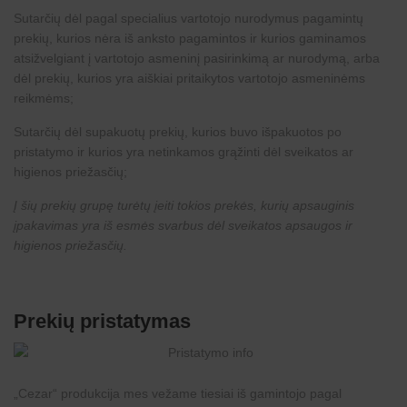
Sutarčių dėl pagal specialius vartotojo nurodymus pagamintų
prekių, kurios nėra iš anksto pagamintos ir kurios gaminamos
atsižvelgiant į vartotojo asmeninį pasirinkimą ar nurodymą, arba
dėl prekių, kurios yra aiškiai pritaikytos vartotojo asmeninėms
reikmėms;
Sutarčių dėl supakuotų prekių, kurios buvo išpakuotos po
pristatymo ir kurios yra netinkamos grąžinti dėl sveikatos ar
higienos priežasčių;
Į šių prekių grupę turėtų įeiti tokios prekės, kurių apsauginis
įpakavimas yra iš esmės svarbus dėl sveikatos apsaugos ir
higienos priežasčių.
Prekių pristatymas
„
Cezar
“ produkcija mes vežame tiesiai iš gamintojo pagal