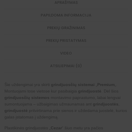
APRAŠYMAS
PAPILDOMA INFORMACIJA
PREKIŲ GRAŽINIMAS
PREKIŲ PRISTATYMAS
VIDEO
ATSILIEPIMAI (0)
Šie uždengimai yra skirti
grindjuosčių sistemai
„
Premium
„.
Montuojami tose vietose kur pasibaigia
grindjuostė
. Dėl šios
grindjuosčių sistemos
montavimo paprastumo, labai lengvai
sumontuojama – užbaigimas užmaunamas ant
grindjuostės
,
grindjuostė
pritvirtinama prie sienos ir uždedama juostelė, kurios
galas įstatomas į uždengimą.
Plastikinės grindjuostės „
Cezar
“ šiuo metu yra pačios