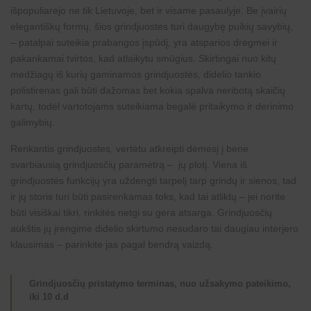
išpopuliarėjo ne tik Lietuvoje, bet ir visame pasaulyje. Be įvairių
elegantiškų formų, šios grindjuostės turi daugybę puikių savybių,
– patalpai suteikia prabangos įspūdį, yra atsparios drėgmei ir
pakankamai tvirtos, kad atlaikytu smūgius. Skirtingai nuo kitų
medžiagų iš kurių gaminamos grindjuostės, didelio tankio
polistirenas gali būti dažomas bet kokia spalva neribotą skaičių
kartų, todėl vartotojams suteikiama begalė pritaikymo ir
derinimo
galimybių
.
Renkantis grindjuostes, vertėtu atkreipti dėmesį į bene
svarbiausią grindjuosčių parametrą – jų plotį. Viena iš
grindjuostės funkcijų yra uždengti tarpelį tarp grindų ir sienos, tad
ir jų storis turi būti pasirenkamas toks, kad tai atliktų – jei norite
būti visiškai tikri, rinkitės netgi su gera atsarga. Grindjuosčių
aukštis jų įrengime didelio skirtumo nesudaro tai daugiau interjero
klausimas – parinkite jas pagal bendrą vaizdą.
Grindjuosčių pristatymo terminas, nuo užsakymo pateikimo,
iki 10 d.d