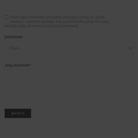
Noriu savo interneto naršyklėje išsaugoti vardą, el. pašto
adresą ir interneto puslapį, kad jų nebereiktų įvesti iš naujo,
kai kitą kartą vėl norėsiu parašyti komentarą.
Įvertinimas
Jūsų nuomonė
*
A
l
t
e
r