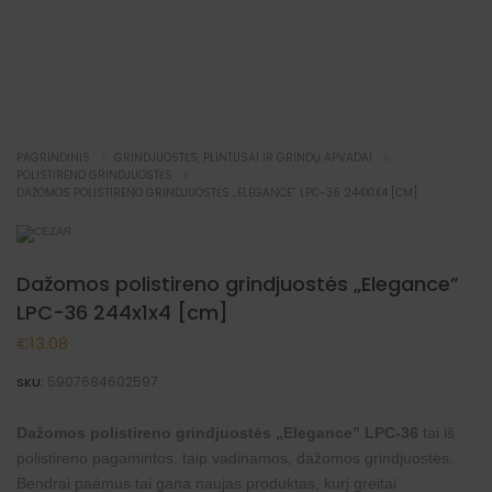
PAGRINDINIS
GRINDJUOSTĖS, PLINTUSAI IR GRINDŲ APVADAI
POLISTIRENO GRINDJUOSTĖS
DAŽOMOS POLISTIRENO GRINDJUOSTĖS „ELEGANCE” LPC-36 244X1X4 [CM]
Dažomos polistireno grindjuostės „Elegance”
LPC-36 244x1x4 [cm]
€
13.08
5907684602597
SKU:
Dažomos polistireno grindjuostės „Elegance” LPC-36
tai iš
polistireno pagamintos, taip vadinamos, dažomos grindjuostės.
Bendrai paėmus tai gana naujas produktas, kurį greitai