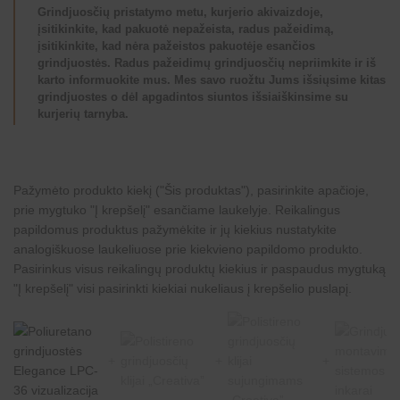
Grindjuosčių pristatymo metu, kurjerio akivaizdoje,
įsitikinkite, kad pakuotė nepažeista, radus pažeidimą,
įsitikinkite, kad nėra pažeistos pakuotėje esančios
grindjuostės. Radus pažeidimų grindjuosčių nepriimkite ir iš
karto informuokite mus. Mes savo ruožtu Jums išsiųsime kitas
grindjuostes o dėl apgadintos siuntos išsiaiškinsime su
kurjerių tarnyba.
Pažymėto produkto kiekį ("Šis produktas"), pasirinkite apačioje,
prie mygtuko "Į krepšelį" esančiame laukelyje. Reikalingus
papildomus produktus pažymėkite ir jų kiekius nustatykite
analogiškuose laukeliuose prie kiekvieno papildomo produkto.
Pasirinkus visus reikalingų produktų kiekius ir paspaudus mygtuką
"Į krepšelį" visi pasirinkti kiekiai nukeliaus į krepšelio puslapį.