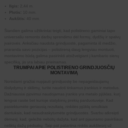
Ilgis:
2,44 m.
Plotis:
10 mm.
Aukštis:
40 mm.
Šiandien galima užtikrintai teigti, kad polistireno gaminiai tapo
universaliu remonto darbų sprendimu dėl formų, dydžių ir spalvų
įvairovės. Anksčiau naudota grindjuostė, pagaminta iš medžio,
praranda savo pozicijas – polistireną daug lengviau montuoti,
montavimo būdą galima pasirinkti atsižvelgiant į kambario sienų
specifiką, jis yra labiau prieinamas.
TRUMPAI APIE POLISTIRENO GRINDJUOSČIŲ
MONTAVIMĄ
Norėdami gražiai nupjauti grindjuostę be nepageidaujamų
išsilydymų ir skilimų, turite naudoti tinkamus įrankius ir metodus.
Dažniausiai pjovimui naudojamas įrankis yra metalo pjūklas, kurį
lengvai rasite bet kurioje statybinių prekių parduotuvėje. Kad
pasiektumėte geriausią rezultatą, rinkitės pjūklą smulkiais
dantukais, kad nesudraskytumėte grindjuostės. Svarbu atkreipti
dėmesį, kad, geležtė nebūtų dažyta, kad ant pjaunamo paviršiaus
neliktų dažų pėdsakų. Taip pat patartina rinktis aukštesnį už