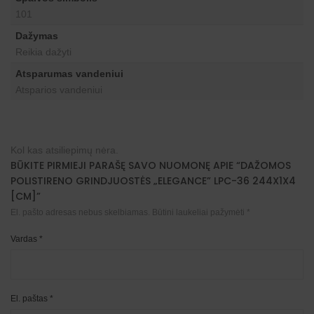
101
Dažymas
Reikia dažyti
Atsparumas vandeniui
Atsparios vandeniui
Kol kas atsiliepimų nėra.
BŪKITE PIRMIEJI PARAŠĘ SAVO NUOMONĘ APIE “DAŽOMOS
POLISTIRENO GRINDJUOSTĖS „ELEGANCE” LPC-36 244X1X4
[CM]”
El. pašto adresas nebus skelbiamas.
Būtini laukeliai pažymėti
*
Vardas
*
El. paštas
*