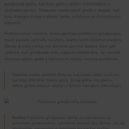
grindjuostę pjūklą, kad būtų galima atlikti ir horizontalius, ir
vertikalius pjūvius. Galiausiai svarbu pjauti greitai ir staigiai, kad
būtų išvengta trinties ir didelio tankio polistireno ar duropolimero
lydymosi.
Profesionaliam meistrui, montuojančiam
polistireno grindjuostes
,
norint pasiekti optimalų rezultatą, svarbu turėti tinkamus įrankius.
Vienas iš tokių įrankių yra skersinio pjovimo staklės, kuris gali
užtikrinti, kad grindjuostė būtų nupjauta idealiai tiesi. Jei neturite
skersinio pjūklo, galite jį išsinuomoti įrankių nuomos punktuose.
Staklėms svarbu pasirinkti diską su maksimaliu dantų skaičiumi,
kad būtų užtikrintas švarus pjūvis. Įjungę pjūklą visu greičiu,
atlikite greitus judesius aukštyn ir žemyn, kad pjūvis būtų tolygus.
Svarbu!
Polistireno grindjuostės dažnai yra painiojamos su
poliuretano grindjuostėmis, tad norime atkreipti jūsų dėmesį į tai jog
grindjuostės, pagamintos iš polistireno yra kur kas mažiau