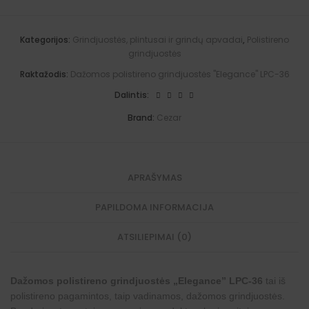
m
a
244x1x4
[
a
o
a
v
[cm]
c
t
s
m
i
quantity
m
i
"
Kategorijos:
Grindjuostės, plintusai ir grindų apvadai
,
Polistireno
s
m
]
v
F
"
o
grindjuostės
e
i
C
s
:
x
r
Raktažodis:
Dažomos polistireno grindjuostės "Elegance" LPC-36
i
'
e
s
a
Dalintis:
a
t
P
t
e
r
Brand:
Cezar
i
m
e
v
a
s
a
"
s
"
F
"
i
i
x
n
APRAŠYMAS
'
k
a
a
PAPILDOMA INFORMACIJA
P
r
r
a
e
i
ATSILIEPIMAI (0)
s
s
"
Dažomos polistireno grindjuostės „Elegance” LPC-36
tai iš
polistireno pagamintos, taip vadinamos, dažomos grindjuostės.