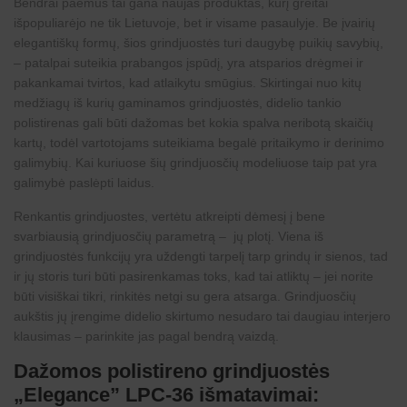
Bendrai paėmus tai gana naujas produktas, kurį greitai
išpopuliarėjo ne tik Lietuvoje, bet ir visame pasaulyje. Be įvairių
elegantiškų formų, šios grindjuostės turi daugybę puikių savybių,
– patalpai suteikia prabangos įspūdį, yra atsparios drėgmei ir
pakankamai tvirtos, kad atlaikytu smūgius. Skirtingai nuo kitų
medžiagų iš kurių gaminamos grindjuostės, didelio tankio
polistirenas gali būti dažomas bet kokia spalva neribotą skaičių
kartų, todėl vartotojams suteikiama begalė pritaikymo ir
derinimo
galimybių
. Kai kuriuose šių grindjuosčių modeliuose taip pat yra
galimybė paslėpti laidus.
Renkantis grindjuostes, vertėtu atkreipti dėmesį į bene
svarbiausią grindjuosčių parametrą – jų plotį. Viena iš
grindjuostės funkcijų yra uždengti tarpelį tarp grindų ir sienos, tad
ir jų storis turi būti pasirenkamas toks, kad tai atliktų – jei norite
būti visiškai tikri, rinkitės netgi su gera atsarga. Grindjuosčių
aukštis jų įrengime didelio skirtumo nesudaro tai daugiau interjero
klausimas – parinkite jas pagal bendrą vaizdą.
Dažomos polistireno grindjuostės
„Elegance” LPC-36 išmatavimai: