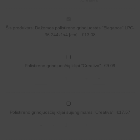
D
a
Šis produktas:
Dažomos polistireno grindjuostės "Elegance" LPC-
ž
o
36 244x1x4 [cm]
€
13.08
m
o
s
p
P
o
o
l
Polistireno grindjuosčių klijai "Creativa"
€
9.09
l
i
i
s
Polistireno
s
-
-
+
+
t
grindjuosčių
t
i
klijai
i
r
"Creativa"
r
e
quantity
e
n
n
P
o
o
o
g
g
Polistireno grindjuosčių klijai sujungimams "Creativa"
€
17.57
l
r
r
i
i
Polistireno
i
s
n
-
-
+
+
grindjuosčių
n
t
d
klijai
d
i
j
sujungimams
j
r
u