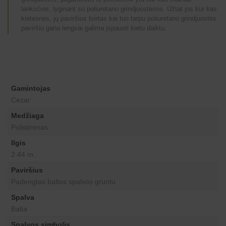
lanksčios, lyginant su poliuretano grindjuostėmis. Užtat jos kur kas
kietesnės, jų paviršius tvirtas kai tuo tarpu poliuretano grindjuostės
paviršiu gana lengvai galima įspausti kietu daiktu.
Gamintojas
Cezar
Medžiaga
Polistirenas
Ilgis
2.44 m.
Paviršius
Padengtas baltos spalvos gruntu
Spalva
Balta
Spalvos simbolis