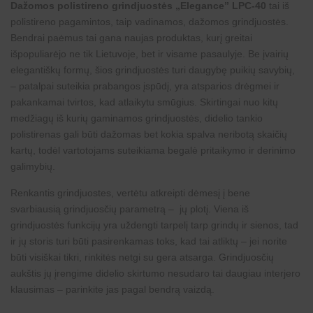
Dažomos polistireno grindjuostės „Elegance” LPC-40
tai iš
polistireno pagamintos, taip vadinamos, dažomos grindjuostės.
Bendrai paėmus tai gana naujas produktas, kurį greitai
išpopuliarėjo ne tik Lietuvoje, bet ir visame pasaulyje. Be įvairių
elegantiškų formų, šios grindjuostės turi daugybę puikių savybių,
– patalpai suteikia prabangos įspūdį, yra atsparios drėgmei ir
pakankamai tvirtos, kad atlaikytu smūgius. Skirtingai nuo kitų
medžiagų iš kurių gaminamos grindjuostės, didelio tankio
polistirenas gali būti dažomas bet kokia spalva neribotą skaičių
kartų, todėl vartotojams suteikiama begalė pritaikymo ir
derinimo
galimybių
.
Renkantis grindjuostes, vertėtu atkreipti dėmesį į bene
svarbiausią grindjuosčių parametrą – jų plotį. Viena iš
grindjuostės funkcijų yra uždengti tarpelį tarp grindų ir sienos, tad
ir jų storis turi būti pasirenkamas toks, kad tai atliktų – jei norite
būti visiškai tikri, rinkitės netgi su gera atsarga. Grindjuosčių
aukštis jų įrengime didelio skirtumo nesudaro tai daugiau interjero
klausimas – parinkite jas pagal bendrą vaizdą.