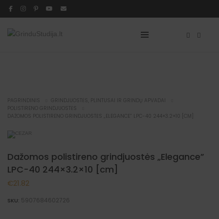
PAGRINDINIS
GRINDJUOSTĖS, PLINTUSAI IR GRINDŲ APVADAI
POLISTIRENO GRINDJUOSTĖS
DAŽOMOS POLISTIRENO GRINDJUOSTĖS „ELEGANCE” LPC-40 244×3.2×10 [CM]
Dažomos polistireno grindjuostės „Elegance”
LPC-40 244×3.2×10 [cm]
€
21.82
5907684602726
SKU: