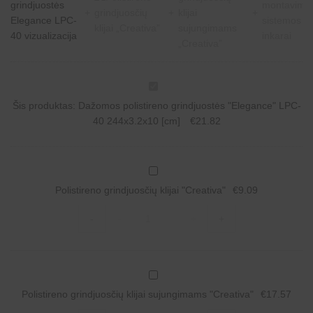
D
a
Šis produktas:
Dažomos polistireno grindjuostės "Elegance" LPC-
ž
o
40 244x3.2x10 [cm]
€
21.82
m
o
s
p
P
o
o
l
Polistireno grindjuosčių klijai "Creativa"
€
9.09
l
i
i
s
Polistireno
s
-
-
+
+
t
grindjuosčių
t
i
klijai
i
r
"Creativa"
r
e
quantity
e
n
n
P
o
o
o
g
g
Polistireno grindjuosčių klijai sujungimams "Creativa"
€
17.57
l
r
r
i
i