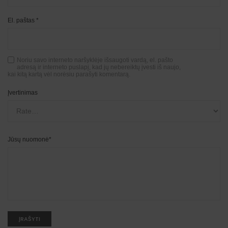
El. paštas
*
Noriu savo interneto naršyklėje išsaugoti vardą, el. pašto
adresą ir interneto puslapį, kad jų nebereiktų įvesti iš naujo,
kai kitą kartą vėl norėsiu parašyti komentarą.
Įvertinimas
Jūsų nuomonė
*