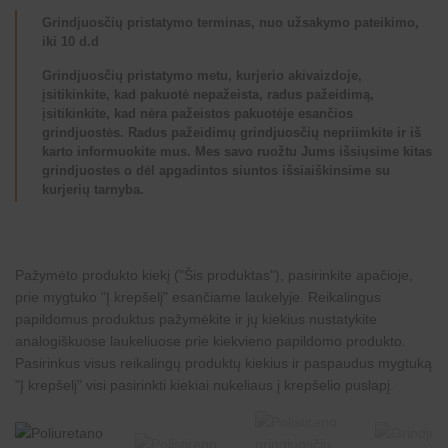
Grindjuosčių pristatymo terminas, nuo užsakymo pateikimo,
iki 10 d.d
Grindjuosčių pristatymo metu, kurjerio akivaizdoje,
įsitikinkite, kad pakuotė nepažeista, radus pažeidimą,
įsitikinkite, kad nėra pažeistos pakuotėje esančios
grindjuostės. Radus pažeidimų grindjuosčių nepriimkite ir iš
karto informuokite mus. Mes savo ruožtu Jums išsiųsime kitas
grindjuostes o dėl apgadintos siuntos išsiaiškinsime su
kurjerių tarnyba.
Pažymėto produkto kiekį ("Šis produktas"), pasirinkite apačioje,
prie mygtuko "Į krepšelį" esančiame laukelyje. Reikalingus
papildomus produktus pažymėkite ir jų kiekius nustatykite
analogiškuose laukeliuose prie kiekvieno papildomo produkto.
Pasirinkus visus reikalingų produktų kiekius ir paspaudus mygtuką
"Į krepšelį" visi pasirinkti kiekiai nukeliaus į krepšelio puslapį.