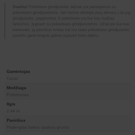
Svarbu!
Polistireno grindjuostės dažnai yra painiojamos su
poliuretano grindjuostėmis, tad norime atkreipti jūsų dėmesį į tai jog
grindjuostės, pagamintos iš polistireno yra kur kas mažiau
lanksčios, lyginant su poliuretano grindjuostėmis. Užtat jos kur kas
kietesnės, jų paviršius tvirtas kai tuo tarpu poliuretano grindjuostės
paviršiu gana lengvai galima įspausti kietu daiktu.
Gamintojas
Cezar
Medžiaga
Polistirenas
Ilgis
2.44 m.
Paviršius
Padengtas baltos spalvos gruntu