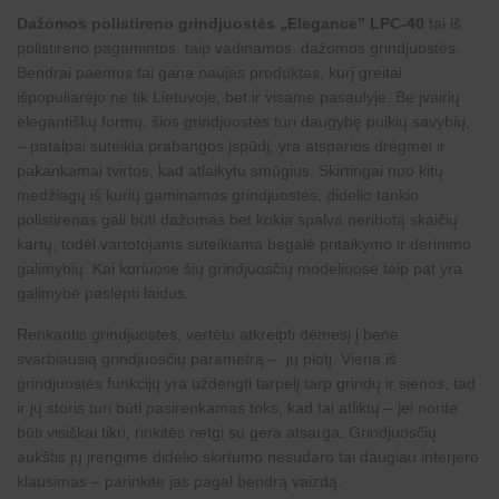
Dažomos polistireno grindjuostės „Elegance” LPC-40
tai iš
polistireno pagamintos, taip vadinamos, dažomos grindjuostės.
Bendrai paėmus tai gana naujas produktas, kurį greitai
išpopuliarėjo ne tik Lietuvoje, bet ir visame pasaulyje. Be įvairių
elegantiškų formų, šios grindjuostės turi daugybę puikių savybių,
– patalpai suteikia prabangos įspūdį, yra atsparios drėgmei ir
pakankamai tvirtos, kad atlaikytu smūgius. Skirtingai nuo kitų
medžiagų iš kurių gaminamos grindjuostės, didelio tankio
polistirenas gali būti dažomas bet kokia spalva neribotą skaičių
kartų, todėl vartotojams suteikiama begalė pritaikymo ir
derinimo
galimybių
. Kai kuriuose šių grindjuosčių modeliuose taip pat yra
galimybė paslėpti laidus.
Renkantis grindjuostes, vertėtu atkreipti dėmesį į bene
svarbiausią grindjuosčių parametrą – jų plotį. Viena iš
grindjuostės funkcijų yra uždengti tarpelį tarp grindų ir sienos, tad
ir jų storis turi būti pasirenkamas toks, kad tai atliktų – jei norite
būti visiškai tikri, rinkitės netgi su gera atsarga. Grindjuosčių
aukštis jų įrengime didelio skirtumo nesudaro tai daugiau interjero
klausimas – parinkite jas pagal bendrą vaizdą.