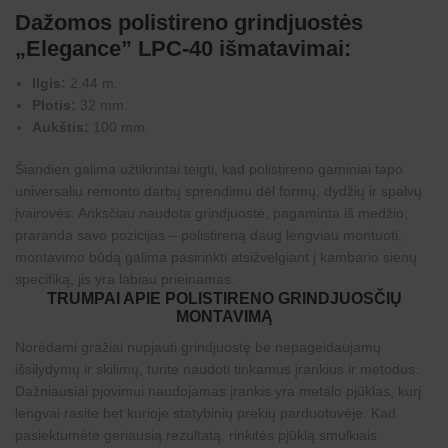
Dažomos polistireno grindjuostės
„Elegance” LPC-40 išmatavimai:
Ilgis:
2,44 m.
Plotis:
32 mm.
Aukštis:
100 mm.
Šiandien galima užtikrintai teigti, kad polistireno gaminiai tapo
universaliu remonto darbų sprendimu dėl formų, dydžių ir spalvų
įvairovės. Anksčiau naudota grindjuostė, pagaminta iš medžio,
praranda savo pozicijas – polistireną daug lengviau montuoti,
montavimo būdą galima pasirinkti atsižvelgiant į kambario sienų
specifiką, jis yra labiau prieinamas.
TRUMPAI APIE POLISTIRENO GRINDJUOSČIŲ
MONTAVIMĄ
Norėdami gražiai nupjauti grindjuostę be nepageidaujamų
išsilydymų ir skilimų, turite naudoti tinkamus įrankius ir metodus.
Dažniausiai pjovimui naudojamas įrankis yra metalo pjūklas, kurį
lengvai rasite bet kurioje statybinių prekių parduotuvėje. Kad
pasiektumėte geriausią rezultatą, rinkitės pjūklą smulkiais