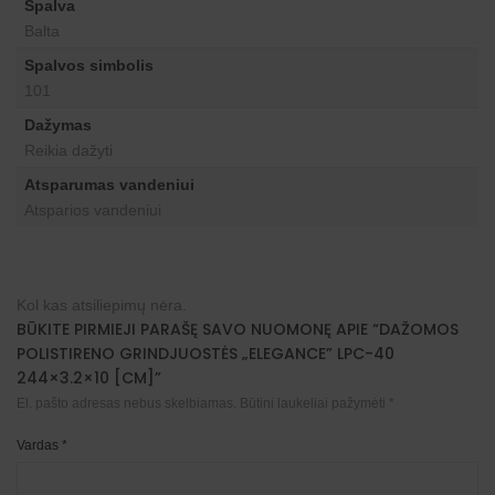
Spalva
Balta
Spalvos simbolis
101
Dažymas
Reikia dažyti
Atsparumas vandeniui
Atsparios vandeniui
Kol kas atsiliepimų nėra.
BŪKITE PIRMIEJI PARAŠĘ SAVO NUOMONĘ APIE “DAŽOMOS
POLISTIRENO GRINDJUOSTĖS „ELEGANCE” LPC-40
244×3.2×10 [CM]”
El. pašto adresas nebus skelbiamas.
Būtini laukeliai pažymėti
*
Vardas
*