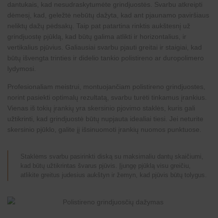
dantukais, kad nesudraskytumėte grindjuostės. Svarbu atkreipti
dėmesį, kad, geležtė nebūtų dažyta, kad ant pjaunamo paviršiaus
neliktų dažų pėdsakų. Taip pat patartina rinktis aukštesnį už
grindjuostę pjūklą, kad būtų galima atlikti ir horizontalius, ir
vertikalius pjūvius. Galiausiai svarbu pjauti greitai ir staigiai, kad
būtų išvengta trinties ir didelio tankio polistireno ar duropolimero
lydymosi.
Profesionaliam meistrui, montuojančiam
polistireno grindjuostes
,
norint pasiekti optimalų rezultatą, svarbu turėti tinkamus įrankius.
Vienas iš tokių įrankių yra skersinio pjovimo staklės, kuris gali
užtikrinti, kad grindjuostė būtų nupjauta idealiai tiesi. Jei neturite
skersinio pjūklo, galite jį išsinuomoti įrankių nuomos punktuose.
Staklėms svarbu pasirinkti diską su maksimaliu dantų skaičiumi,
kad būtų užtikrintas švarus pjūvis. Įjungę pjūklą visu greičiu,
atlikite greitus judesius aukštyn ir žemyn, kad pjūvis būtų tolygus.