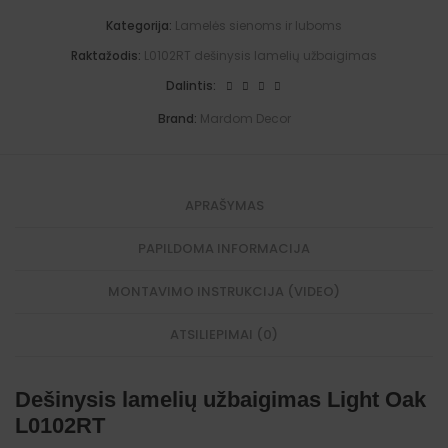
L
i
i
0
Kategorija:
Lamelės sienoms ir luboms
g
v
1
h
e
0
Raktažodis:
L0102RT dešinysis lamelių užbaigimas
t
:
2
O
T
Dalintis:
a
"
k
S
Brand:
Mardom Decor
L
t
0
r
1
e
0
t
2
t
APRAŠYMAS
L
o
T
2
0
PAPILDOMA INFORMACIJA
0
x
MONTAVIMO INSTRUKCIJA (VIDEO)
1
2
x
ATSILIEPIMAI (0)
1
.
2
c
Dešinysis lamelių užbaigimas Light Oak
m
.
L0102RT