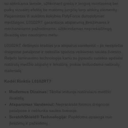
su atitinkama lamele, užtikrinant greitą ir lengvą montavimą bei
puikų vizualinį efektą be matomų jungčių tarp atskirų elementų.
Pagamintas iš aukštos kokybės PolyForce duropolymer
medžiagos, L0102RT garantuoja atsparumą įbrėžimams ir
mechaniniams pažeidimams, užtikrindamas nepriekaištingą
išvaizdą viso naudojimo metu.
L0102RT dešinysis kraštas yra atsparus vandeniui – jis nesiplečia
drėgnose patalpose ir nekeičia spalvos veikiamas saulės šviesos.
Reljefo laminavimo technologija kartu su įspaudu suteikia apdailai
natūralų medžio atspalvį ir tekstūrą, puikiai imituodama natūralų
materialą.
Kodėl Rinktis L0102RT?
Modernus Dizainas:
Tiksliai imituoja natūralaus medžio
išvaizdą.
Atsparumas Vandeniui:
Nepraranda formos drėgnose
patalpose ir neblunka saulės šviesoje.
ScratchShield® Technologija:
Papildoma apsauga nuo
įbrėžimų ir pažeidimų.