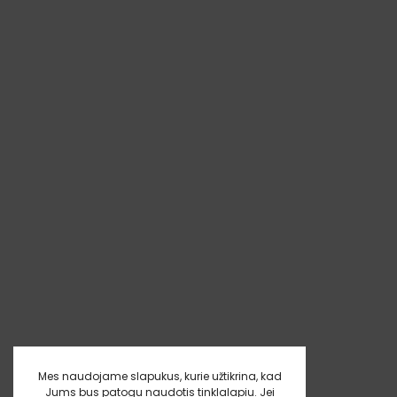
Mes naudojame slapukus, kurie užtikrina, kad
Jums bus patogu naudotis tinklalapiu. Jei