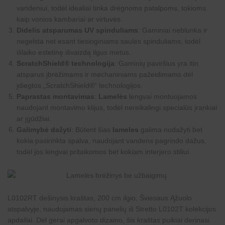
vandeniui, todėl idealiai tinka drėgnoms patalpoms, tokioms
kaip vonios kambariai ar virtuvės.
Didelis atsparumas UV spinduliams
: Gaminiai neblunka ir
negelsta net esant tiesioginiams saulės spinduliams, todėl
išlaiko estetinę išvaizdą ilgus metus.
ScratchShield® technologija
: Gaminių paviršius yra itin
atsparus įbrėžimams ir mechaniniams pažeidimams dėl
įdiegtos „ScratchShield®“ technologijos.
Paprastas montavimas
:
Lamelės
lengvai montuojamos
naudojant montavimo klijus, todėl nereikalingi specialūs įrankiai
ar įgūdžiai.
Galimybė dažyti
: Būtent šias
lameles
galima nudažyti bet
kokia pasirinkta spalva, naudojant vandens pagrindo dažus,
todėl jos lengvai pritaikomos bet kokiam interjero stiliui.
L0102RT dešinysis kraštas, 200 cm ilgio, Šviesaus Ąžuolo
atspalvyje, naudojamas sienų panelių iš
Stretto L0102T
kolekcijos
apdailai. Dėl gerai apgalvoto dizaino, šis kraštas puikiai derinasi