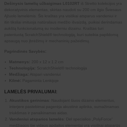
Dešinysis lamelių užbaigimas L0102RT
iš Stretto kolekcijos yra
dekoratyvinis elementas, skirtas naudoti su 200 cm ilgio Šviesaus
Ąžuolo lamelėmis. Šis kraštas yra visiškai atsparus vandeniui ir
itin tiksliai imituoja natūralaus medžio išvaizdą, puikiai derindamas
aukštą funkcionalumą su moderniu dizainu. Kraštas turi
patentuotą ScratchShield® technologiją, kuri suteikia papildomą
apsaugą nuo įbrėžimų ir mechaninių pažeidimų.
Pagrindinės Savybės:
Matmenys:
200 x 12 x 1.2 cm
Technologija:
ScratchShield® technologija
Medžiaga:
Atspari vandeniui
Kilmė:
Pagaminta Lenkijoje
LAMELĖS PRIVALUMAI:
Akustikos gerinimas
: Naudojant šiuos dizaino elementus,
interjere pastebimai pagerėja akustinė aplinka, sumažinamas
triukšmas ir panaikinamas aidas.
Vandeniui atsparios lamelės
: Dėl specialios „PolyForce“
medžiagos šie vidaus apdailos elementai yra visiškai atsparūs