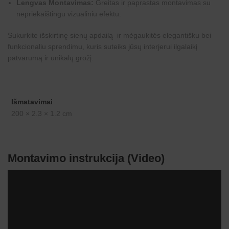
Lengvas Montavimas:
Greitas ir paprastas montavimas su
nepriekaištingu vizualiniu efektu.
Sukurkite išskirtinę sienų apdailą ir mėgaukitės elegantišku bei
funkcionaliu sprendimu, kuris suteiks jūsų interjerui ilgalaikį
patvarumą ir unikalų grožį.
Išmatavimai
200 × 2.3 × 1.2 cm
Montavimo instrukcija (Video)