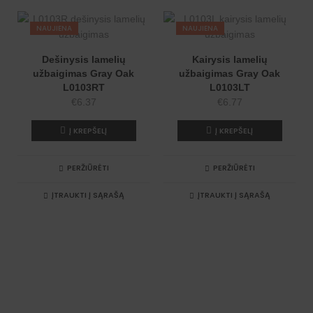
e
:
NAUJIENA
NAUJIENA
Dešinysis lamelių
Kairysis lamelių
užbaigimas Gray Oak
užbaigimas Gray Oak
L0103RT
L0103LT
€
6.37
€
6.77
Į KREPŠELĮ
Į KREPŠELĮ
PERŽIŪRĖTI
PERŽIŪRĖTI
ĮTRAUKTI Į SĄRAŠĄ
ĮTRAUKTI Į SĄRAŠĄ