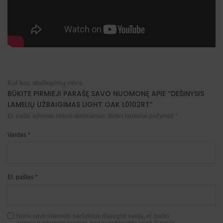
Kol kas atsiliepimų nėra.
BŪKITE PIRMIEJI PARAŠĘ SAVO NUOMONĘ APIE “DEŠINYSIS
LAMELIŲ UŽBAIGIMAS LIGHT OAK L0102RT”
El. pašto adresas nebus skelbiamas.
Būtini laukeliai pažymėti
*
Vardas
*
El. paštas
*
Noriu savo interneto naršyklėje išsaugoti vardą, el. pašto
adresą ir interneto puslapį, kad jų nebereiktų įvesti iš naujo,