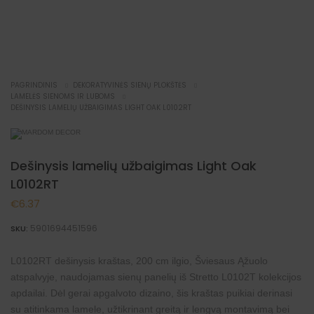
NAUJIENA
PAGRINDINIS
DEKORATYVINĖS SIENŲ PLOKŠTĖS
LAMELĖS SIENOMS IR LUBOMS
DEŠINYSIS LAMELIŲ UŽBAIGIMAS LIGHT OAK L0102RT
Dešinysis lamelių užbaigimas Light Oak
L0102RT
€
6.37
5901694451596
SKU:
L0102RT dešinysis kraštas, 200 cm ilgio, Šviesaus Ąžuolo
atspalvyje, naudojamas sienų panelių iš
Stretto L0102T
kolekcijos
apdailai. Dėl gerai apgalvoto dizaino, šis kraštas puikiai derinasi
su atitinkama lamele, užtikrinant greitą ir lengvą montavimą bei