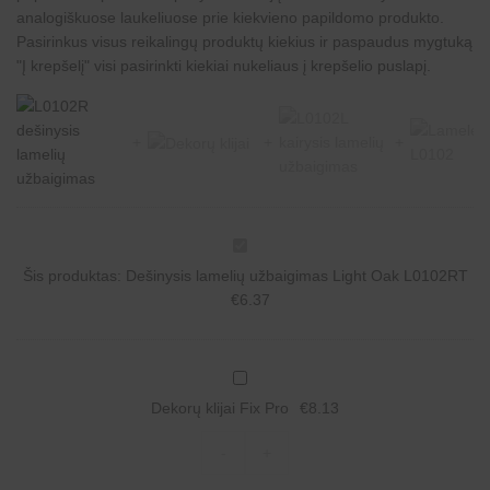
analogiškuose laukeliuose prie kiekvieno papildomo produkto.
Pasirinkus visus reikalingų produktų kiekius ir paspaudus mygtuką
"Į krepšelį" visi pasirinkti kiekiai nukeliaus į krepšelio puslapį.
D
e
Šis produktas:
Dešinysis lamelių užbaigimas Light Oak L0102RT
š
i
€
6.37
n
y
s
i
D
s
e
l
Dekorų klijai Fix Pro
€
8.13
k
a
o
m
r
-
+
e
ų
l
k
i