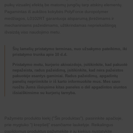
puikų vizualinį efektą be matomų jungčių tarp atskirų elementų.
Pagamintas iš aukštos kokybės PolyForce duropolymer
medžiagos, L0102RT garantuoja atsparumą įbrėžimams ir
mechaniniams pažeidimams, užtikrindamas nepriekaištingą
išvaizdą viso naudojimo metu.
Šių lamelių pristatymo terminas, nuo užsakymo pateikimo, iki
pristatymo trunka apie 10 d.d.
Pristatymo metu, kurjerio akivaizdoje, įsitikinkite, kad pakuotė
nepažeista, radus pažeidimą, įsitikinkite, kad nėra pažeistos
pakuotėje esantys gaminiai. Radus pažeidimų, apgadintų
panelių nepriimkite ir iš karto informuokite mus. Mes savo
ruožtu Jums išsiųsime kitas paneles o dėl apgadintos siuntos
išsiaiškinsime su kurjerių tarnyba.
Pažymėto produkto kiekį ("Šis produktas"), pasirinkite apačioje,
prie mygtuko "Į krepšelį" esančiame laukelyje. Reikalingus
papildomus produktus pažymėkite ir jų kiekius nustatykite