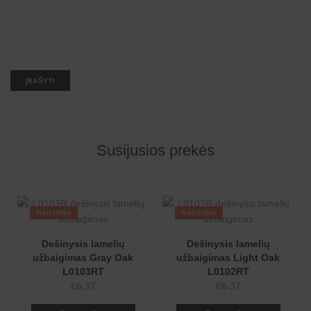
A
l
t
e
r
n
Susijusios prekės
a
t
i
v
e
:
NAUJIENA
NAUJIENA
Dešinysis lamelių
Dešinysis lamelių
užbaigimas Gray Oak
užbaigimas Light Oak
L0103RT
L0102RT
€
6.37
€
6.37