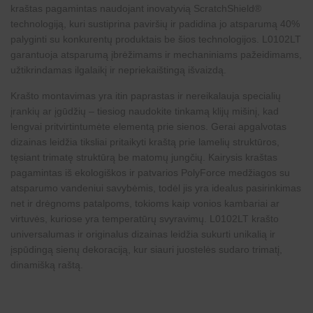
kraštas pagamintas naudojant inovatyvią ScratchShield®
technologiją, kuri sustiprina paviršių ir padidina jo atsparumą 40%
palyginti su konkurentų produktais be šios technologijos. L0102LT
garantuoja atsparumą įbrėžimams ir mechaniniams pažeidimams,
užtikrindamas ilgalaikį ir nepriekaištingą išvaizdą.
Krašto montavimas yra itin paprastas ir nereikalauja specialių
įrankių ar įgūdžių – tiesiog naudokite tinkamą klijų mišinį, kad
lengvai pritvirtintumėte elementą prie sienos. Gerai apgalvotas
dizainas leidžia tiksliai pritaikyti kraštą prie lamelių struktūros,
tęsiant trimatę struktūrą be matomų jungčių. Kairysis kraštas
pagamintas iš ekologiškos ir patvarios PolyForce medžiagos su
atsparumo vandeniui savybėmis, todėl jis yra idealus pasirinkimas
net ir drėgnoms patalpoms, tokioms kaip vonios kambariai ar
virtuvės, kuriose yra temperatūrų svyravimų. L0102LT krašto
universalumas ir originalus dizainas leidžia sukurti unikalią ir
įspūdingą sienų dekoraciją, kur siauri juostelės sudaro trimatį,
dinamišką raštą.