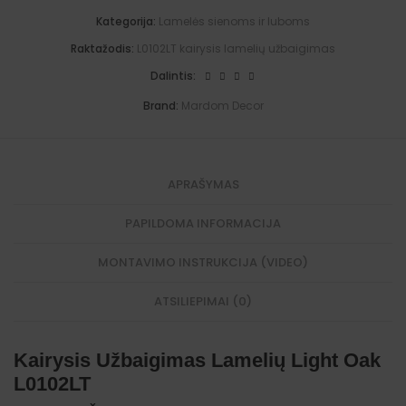
u
e
i
ž
Kategorija:
Lamelės sienoms ir luboms
t
v
b
t
e
a
Raktažodis:
L0102LT kairysis lamelių užbaigimas
o
:
i
2
g
Dalintis:
0
i
0
m
Brand:
Mardom Decor
x
a
1
s
2
L
x
i
1
g
APRAŠYMAS
.
h
2
t
c
O
PAPILDOMA INFORMACIJA
m
a
.
k
MONTAVIMO INSTRUKCIJA (VIDEO)
L
0
1
ATSILIEPIMAI (0)
0
2
R
T
Kairysis Užbaigimas Lamelių Light Oak
L0102LT