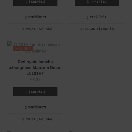
Į KREPŠELĮ
Į KREPŠELĮ
PERŽIŪRĖTI
PERŽIŪRĖTI
ĮTRAUKTI Į SĄRAŠĄ
ĮTRAUKTI Į SĄRAŠĄ
NAUJIENA
Dešinysis lamelių
užbaigimas Mardom Decor
L0101RT
€
6.37
Į KREPŠELĮ
PERŽIŪRĖTI
ĮTRAUKTI Į SĄRAŠĄ