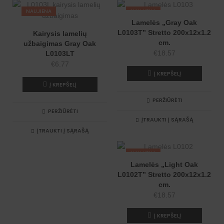
NAUJIENA
NAUJIENA
Lamelės „Gray Oak
L0103T” Stretto 200x12x1.2
Kairysis lamelių
cm.
užbaigimas Gray Oak
€
18.57
L0103LT
€
6.77
Į KREPŠELĮ
Į KREPŠELĮ
PERŽIŪRĖTI
PERŽIŪRĖTI
ĮTRAUKTI Į SĄRAŠĄ
ĮTRAUKTI Į SĄRAŠĄ
NAUJIENA
Lamelės „Light Oak
L0102T” Stretto 200x12x1.2
cm.
€
18.57
Į KREPŠELĮ