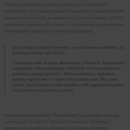
kraštas pagamintas naudojant inovatyvią ScratchShield®
technologiją, kuri sustiprina paviršių ir padidina jo atsparumą 40%
palyginti su konkurentų produktais be šios technologijos. L0102LT
garantuoja atsparumą įbrėžimams ir mechaniniams pažeidimams,
užtikrindamas ilgalaikį ir nepriekaištingą išvaizdą.
Šių lamelių pristatymo terminas, nuo užsakymo pateikimo, iki
pristatymo trunka apie 10 d.d.
Pristatymo metu, kurjerio akivaizdoje, įsitikinkite, kad pakuotė
nepažeista, radus pažeidimą, įsitikinkite, kad nėra pažeistos
pakuotėje esantys gaminiai. Radus pažeidimų, apgadintų
panelių nepriimkite ir iš karto informuokite mus. Mes savo
ruožtu Jums išsiųsime kitas paneles o dėl apgadintos siuntos
išsiaiškinsime su kurjerių tarnyba.
Pažymėto produkto kiekį ("Šis produktas"), pasirinkite apačioje,
prie mygtuko "Į krepšelį" esančiame laukelyje. Reikalingus
papildomus produktus pažymėkite ir jų kiekius nustatykite