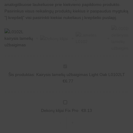
analogiškuose laukeliuose prie kiekvieno papildomo produkto.
Pasirinkus visus reikalingų produktų kiekius ir paspaudus mygtuką
"Į krepšelį" visi pasirinkti kiekiai nukeliaus į krepšelio puslapį.
K
a
Šis produktas:
Kairysis lamelių užbaigimas Light Oak L0102LT
i
r
€
6.77
y
s
i
s
D
l
e
a
Dekorų klijai Fix Pro
€
8.13
k
m
o
e
r
-
+
l
ų
i
k
ų