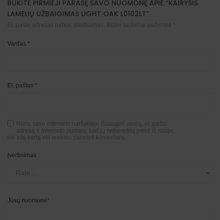
BŪKITE PIRMIEJI PARAŠĘ SAVO NUOMONĘ APIE “KAIRYSIS
LAMELIŲ UŽBAIGIMAS LIGHT OAK L0102LT”
El. pašto adresas nebus skelbiamas.
Būtini laukeliai pažymėti
*
Vardas
*
El. paštas
*
Noriu savo interneto naršyklėje išsaugoti vardą, el. pašto
adresą ir interneto puslapį, kad jų nebereiktų įvesti iš naujo,
kai kitą kartą vėl norėsiu parašyti komentarą.
Įvertinimas
Jūsų nuomonė
*