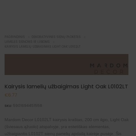
NAUJIENA
PAGRINDINIS
DEKORATYVINĖS SIENŲ PLOKŠTĖS
LAMELĖS SIENOMS IR LUBOMS
KAIRYSIS LAMELIŲ UŽBAIGIMAS LIGHT OAK L0102LT
Kairysis lamelių užbaigimas Light Oak L0102LT
€
6.77
5901694451558
SKU:
Mardom Decor L0102LT kairysis kraštas, 200 cm ilgio, Light Oak
(šviesaus ąžuolo) atspalvyje, yra estetiškas elementas,
užbaigiantis
L0102T
sienų panelių apdailą kairėje pusėje. Šis