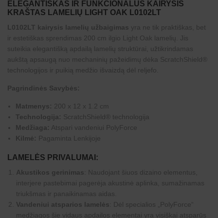
ELEGANTIŠKAS IR FUNKCIONALUS KAIRYSIS
KRAŠTAS LAMELIŲ LIGHT OAK L0102LT
L0102LT kairysis lamelių užbaigimas
yra ne tik praktiškas, bet
ir estetiškas sprendimas 200 cm ilgio Light Oak lamelių. Jis
suteikia elegantišką apdailą lamelių struktūrai, užtikrindamas
aukštą apsaugą nuo mechaninių pažeidimų dėka ScratchShield®
technologijos ir puikią medžio išvaizdą dėl reljefo.
Pagrindinės Savybės:
Matmenys:
200 x 12 x 1.2 cm
Technologija:
ScratchShield® technologija
Medžiaga:
Atspari vandeniui PolyForce
Kilmė:
Pagaminta Lenkijoje
LAMELĖS PRIVALUMAI:
Akustikos gerinimas
: Naudojant šiuos dizaino elementus,
interjere pastebimai pagerėja akustinė aplinka, sumažinamas
triukšmas ir panaikinamas aidas.
Vandeniui atsparios lamelės
: Dėl specialios „PolyForce“
medžiagos šie vidaus apdailos elementai yra visiškai atsparūs