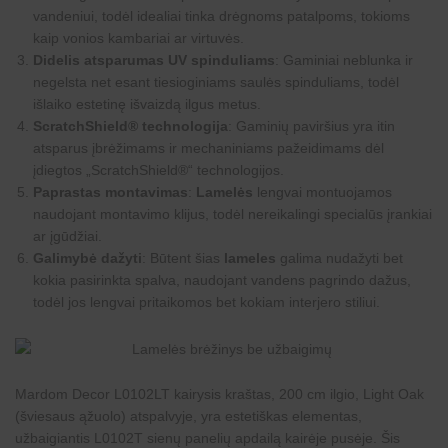
vandeniui, todėl idealiai tinka drėgnoms patalpoms, tokioms
kaip vonios kambariai ar virtuvės.
Didelis atsparumas UV spinduliams
: Gaminiai neblunka ir
negelsta net esant tiesioginiams saulės spinduliams, todėl
išlaiko estetinę išvaizdą ilgus metus.
ScratchShield® technologija
: Gaminių paviršius yra itin
atsparus įbrėžimams ir mechaniniams pažeidimams dėl
įdiegtos „ScratchShield®“ technologijos.
Paprastas montavimas
:
Lamelės
lengvai montuojamos
naudojant montavimo klijus, todėl nereikalingi specialūs įrankiai
ar įgūdžiai.
Galimybė dažyti
: Būtent šias
lameles
galima nudažyti bet
kokia pasirinkta spalva, naudojant vandens pagrindo dažus,
todėl jos lengvai pritaikomos bet kokiam interjero stiliui.
Mardom Decor L0102LT kairysis kraštas, 200 cm ilgio, Light Oak
(šviesaus ąžuolo) atspalvyje, yra estetiškas elementas,
užbaigiantis
L0102T
sienų panelių apdailą kairėje pusėje. Šis