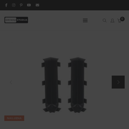
0
NAUJIENA