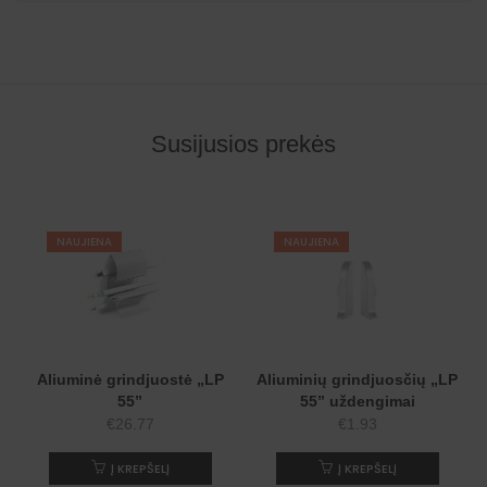
Susijusios prekės
NAUJIENA
NAUJIENA
Aliuminė grindjuostė „LP
Aliuminių grindjuosčių „LP
55”
55” uždengimai
€
26.77
€
1.93
Į KREPŠELĮ
Į KREPŠELĮ