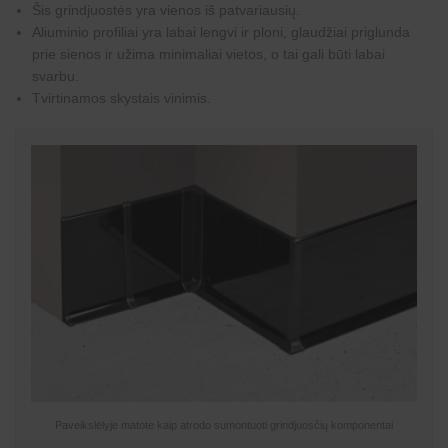
Šis grindjuostės yra vienos iš patvariausių.
Aliuminio profiliai yra labai lengvi ir ploni, glaudžiai priglunda
prie sienos ir užima minimaliai vietos, o tai gali būti labai
svarbu.
Tvirtinamos skystais vinimis.
Paveikslėlyje matote kaip atrodo sumontuoti grindjuosčių komponentai