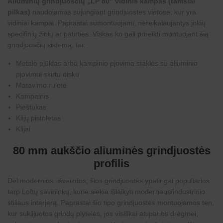
Aliuminių grindjuosčių „LP 80” vidinis kampas (tamsiai
s
i
)
pilkas)
naudojamas sujungiant
grindjuostes
vietose, kur yra
p
vidiniai kampai. Paprastai sumontuojami, nereikalaujantys jokių
i
l
specifinių žinių ar patirties. Viskas ko gali prireikti montuojant šią
k
grindjuosčių sistemą, tai:
i
)
Metalo pjūklas arba kampinio pjovimo staklės su aliuminio
pjovimui skirtu disku
Matavimo ruletė
Kampainis
Pieštukas
Klijų pistoletas
Klijai
80 mm aukščio aliuminės grindjuostės
profilis
Dėl modernios išvaizdos, šios grindjuostės ypatingai populiarios
tarp Loftų savininkų, kurie siekia išlaikyti modernaus/industrinio
stiliaus interjerą. Paprastai šio tipo grindjuostės montuojamos ten,
kur suklijuotos grindų plytelės, jos visiškai atsparios drėgmei,