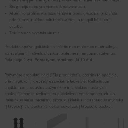
Šis grindjuostės yra vienos iš patvariausių.
Aliuminio profiliai yra labai lengvi ir ploni, glaudžiai priglunda
prie sienos ir užima minimaliai vietos, o tai gali būti labai
svarbu.
Tvirtinamos skystais vinimis.
Produkto spalva gali šiek tiek skirtis nuo matomos nuotraukoje,
atsižvelgiant į individualius kompiuterinės įrangos nustatymus.
Pakuotėje 2 vnt.
Pristatymo terminas iki 10 d.d.
Pažymėto produkto kiekį ("Šis produktas"), pasirinkite apačioje,
prie mygtuko "Į krepšelį" esančiame laukelyje. Reikalingus
papildomus produktus pažymėkite ir jų kiekius nustatykite
analogiškuose laukeliuose prie kiekvieno papildomo produkto.
Pasirinkus visus reikalingų produktų kiekius ir paspaudus mygtuką
"Į krepšelį" visi pasirinkti kiekiai nukeliaus į krepšelio puslapį.