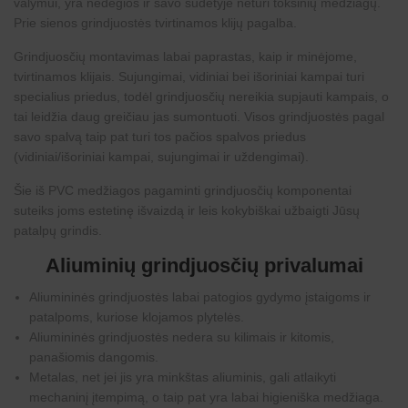
valymui, yra nedegios ir savo sudėtyje neturi toksinių medžiagų.
Prie sienos
grindjuostės
tvirtinamos klijų pagalba.
Grindjuosčių montavimas labai paprastas, kaip ir minėjome,
tvirtinamos klijais. Sujungimai, vidiniai bei išoriniai kampai turi
specialius priedus, todėl grindjuosčių nereikia supjauti kampais, o
tai leidžia daug greičiau jas sumontuoti. Visos
grindjuostės
pagal
savo spalvą taip pat turi tos pačios spalvos priedus
(vidiniai/išoriniai kampai, sujungimai ir uždengimai).
Šie iš PVC medžiagos pagaminti grindjuosčių komponentai
suteiks joms estetinę išvaizdą ir leis kokybiškai užbaigti Jūsų
patalpų grindis.
Aliuminių grindjuosčių privalumai
Aliumininės grindjuostės labai patogios gydymo įstaigoms ir
patalpoms, kuriose klojamos plytelės.
Aliumininės grindjuostės nedera su kilimais ir kitomis,
panašiomis dangomis.
Metalas, net jei jis yra minkštas aliuminis, gali atlaikyti
mechaninį įtempimą, o taip pat yra labai higieniška medžiaga.