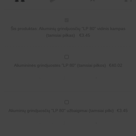
A
l
Šis produktas:
Aliuminių grindjuosčių "LP 80" vidinis kampas
i
u
(tamsiai pilkas)
€
3.45
m
i
n
i
A
ų
l
g
Aliumininės grindjuostės "LP 80" (tamsiai pilkos)
€
40.02
i
r
u
i
Aliumininės
m
-
-
+
+
n
grindjuostės
i
d
"LP
n
j
80"
i
u
(tamsiai
n
o
pilkos)
ė
A
s
quantity
s
l
č
g
Aliuminių grindjuosčių "LP 80" užbaigimai (tamsiai pilki)
€
3.45
i
i
r
u
ų
Aliuminių
i
m
"
-
-
+
+
grindjuosčių
n
i
L
"LP
d
n
P
80"
j
i