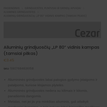
PAGRINDINIS
GRINDJUOSTĖS, PLINTUSAI IR GRINDŲ APVADAI
ALIUMINĖS GRINDJUOSTĖS
ALIUMINIŲ GRINDJUOSČIŲ „LP 80” VIDINIS KAMPAS (TAMSIAI PILKAS)
Aliuminių grindjuosčių „LP 80” vidinis kampas
(tamsiai pilkas)
€
3.45
5907684636158
SKU:
Aliumininės grindjuostės labai patogios gydymo įstaigoms ir
patalpoms, kuriose klojamos plytelės.
Aliumininės grindjuostės nedera su kilimais ir kitomis,
panašiomis dangomis.
Metalas, net jei jis yra minkštas aliuminis, gali atlaikyti
mechaninį įtempimą, o taip pat yra labai higieniška medžiaga.