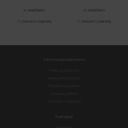
PERŽIŪRĖTI
PERŽIŪRĖTI
ĮTRAUKTI Į SĄRAŠĄ
ĮTRAUKTI Į SĄRAŠĄ
Informacija klientams
Prekių gražinimas
Prekių pristatymas
Privatumo politika
Slapukų politika
Taisyklės ir sąlygos
Puslapiai
Kontaktai