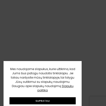
Mes naudojame slapukus, kurie užtikrina, kad
Jums bus patogu naudotis tinklalapiu. Jei
toliau naršysite mūsų tinklalapyje, tai tolygu
Jūsų sutikimui su slapukų naudojimu.
Daugiau apie slapukų naudojimą
Slapukų
politika
SUPRATAU