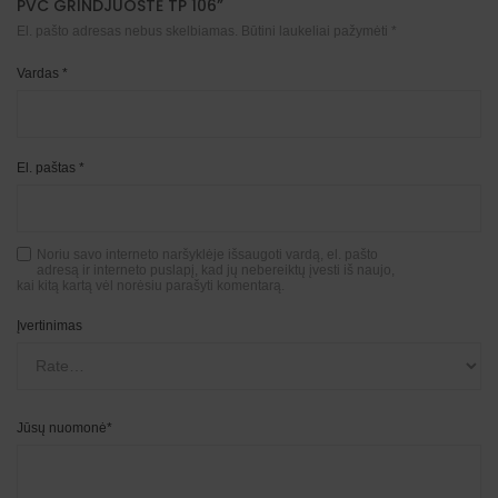
PVC GRINDJUOSTĖ TP 106”
El. pašto adresas nebus skelbiamas.
Būtini laukeliai pažymėti
*
Vardas
*
El. paštas
*
Noriu savo interneto naršyklėje išsaugoti vardą, el. pašto
adresą ir interneto puslapį, kad jų nebereiktų įvesti iš naujo,
kai kitą kartą vėl norėsiu parašyti komentarą.
Įvertinimas
Jūsų nuomonė
*