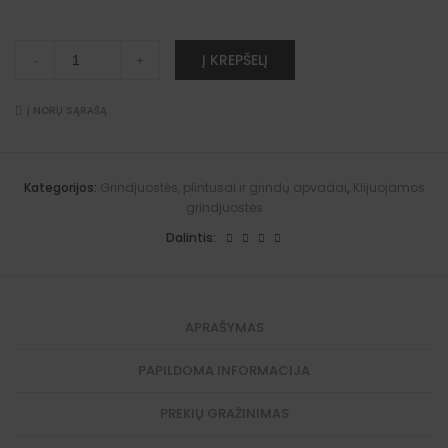
Klijuojama
A
Į KREPŠELĮ
-
+
PVC
l
grindjuostė
t
TP
e
106
Į NORŲ SĄRAŠĄ
r
quantity
n
a
t
i
Kategorijos:
Grindjuostės, plintusai ir grindų apvadai
,
Klijuojamos
v
grindjuostės
e
:
Dalintis:
APRAŠYMAS
PAPILDOMA INFORMACIJA
PREKIŲ GRAŽINIMAS