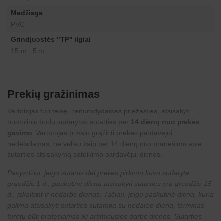
Medžiaga
PVC
Grindjuostės "TP" ilgiai
15 m., 5 m.
Prekių gražinimas
Vartotojas turi teisę, nenurodydamas priežasties, atsisakyti
nuotoliniu būdu sudarytos sutarties per
14 dienų nuo prekės
gavimo
. Vartotojas privalo grąžinti prekes pardavėjui
nedelsdamas, ne vėliau kaip per 14 dienų nuo pranešimo apie
sutarties atsisakymą pateikimo pardavėjui dienos.
Pavyzdžiui, jeigu sutartis dėl prekės pirkimo buvo sudaryta
gruodžio 1 d., paskutinė diena atsisakyti sutarties yra gruodžio 15
d., įskaitant ir nedarbo dienas. Tačiau, jeigu paskutinė diena, kurią
galima atsisakyti sutarties sutampa su nedarbo diena, terminas
turėtų būti pratęsiamas iki artimiausios darbo dienos. Sutarties