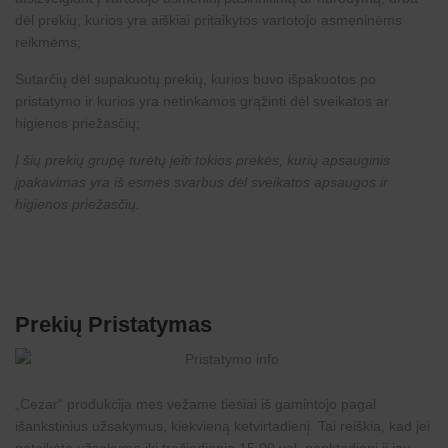
dėl prekių, kurios yra aiškiai pritaikytos vartotojo asmeninėms
reikmėms;
Sutarčių dėl supakuotų prekių, kurios buvo išpakuotos po
pristatymo ir kurios yra netinkamos grąžinti dėl sveikatos ar
higienos priežasčių;
Į šių prekių grupę turėtų įeiti tokios prekės, kurių apsauginis
įpakavimas yra iš esmės svarbus dėl sveikatos apsaugos ir
higienos priežasčių.
Prekių Pristatymas
„
Cezar
“ produkcija mes vežame tiesiai iš gamintojo pagal
išankstinius užsakymus, kiekvieną ketvirtadienį. Tai reiškia, kad jei
pateikėte užsakymą iki trečiadienio 15.00 val. penktadieni jį jau