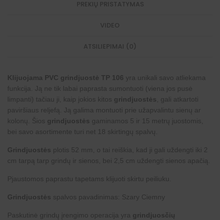
PREKIŲ PRISTATYMAS
VIDEO
ATSILIEPIMAI (0)
Klijuojama PVC grindjuostė TP 106
yra unikali savo atliekama
funkcija. Ją ne tik labai paprasta sumontuoti (viena jos pusė
limpanti) tačiau ji, kaip jokios kitos
grindjuostės
, gali atkartoti
paviršiaus reljefą. Ją galima montuoti prie užapvalintu sienų ar
kolonų. Šios
grindjuostės
gaminamos 5 ir 15 metrų juostomis,
bei savo asortimente turi net 18 skirtingų spalvų.
Grindjuostės
plotis 52 mm, o tai reiškia, kad ji gali uždengti iki 2
cm tarpą tarp grindų ir sienos, bei 2,5 cm uždengti sienos apačią.
Pjaustomos paprastu tapetams klijuoti skirtu peiliuku.
Grindjuostės
spalvos pavadinimas: Szary Ciemny
Paskutinė grindų įrengimo operacija yra
grindjuosčių