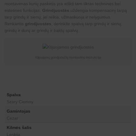
montavimas kurių paskirtis yra atlikti tam tikras techninės bei
estetines funkcijas.
Grindjuostės
uždengia kompensacinį tarpą
tarp grindų ir sienų, jei reikia, užmaskuoja ir nelygumus.
Renkantis
grindjuostes
, derinkite spalvą tarp grindų ir sienų,
grindų ir durų ar grindų ir baldų spalvų.
Klijuojamų grindjuosčių montavimo instrukcija
Spalva
Szary Ciemny
Gamintojas
Cezar
Kilmės šalis
Lenkija