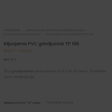
PAGRINDINIS
GRINDJUOSTĖS, PLINTUSAI IR GRINDŲ APVADAI
KLIJUOJAMOS GRINDJUOSTĖS
KLIJUOJAMA PVC GRINDJUOSTĖ TP 106
Klijuojama PVC grindjuostė TP 106
Price
€
12.27
–
€
43.27
range:
N/A
SKU:
€12.27
Šios
grindjuostės
parduodamos po 5 ir po 15 metrų. Pasirinkite
through
Jums reikalingą ilgį.
€43.27
GRINDJUOSTĖS "TP" ILGIAI