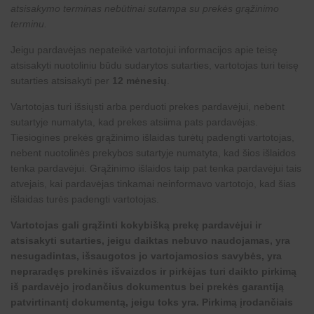
atsisakymo terminas nebūtinai sutampa su prekės grąžinimo
terminu.
Jeigu pardavėjas nepateikė vartotojui informacijos apie teisę
atsisakyti nuotoliniu būdu sudarytos sutarties, vartotojas turi teisę
sutarties atsisakyti per
12 mėnesių
.
Vartotojas turi išsiųsti arba perduoti prekes pardavėjui, nebent
sutartyje numatyta, kad prekes atsiima pats pardavėjas.
Tiesiogines prekės grąžinimo išlaidas turėtų padengti vartotojas,
nebent nuotolinės prekybos sutartyje numatyta, kad šios išlaidos
tenka pardavėjui. Grąžinimo išlaidos taip pat tenka pardavėjui tais
atvejais, kai pardavėjas tinkamai neinformavo vartotojo, kad šias
išlaidas turės padengti vartotojas.
Vartotojas gali grąžinti kokybišką prekę pardavėjui ir
atsisakyti sutarties, jeigu daiktas nebuvo naudojamas, yra
nesugadintas, išsaugotos jo vartojamosios savybės, yra
nepraradęs prekinės išvaizdos ir pirkėjas turi daikto pirkimą
iš pardavėjo įrodančius dokumentus bei prekės garantiją
patvirtinantį dokumentą, jeigu toks yra. Pirkimą įrodančiais