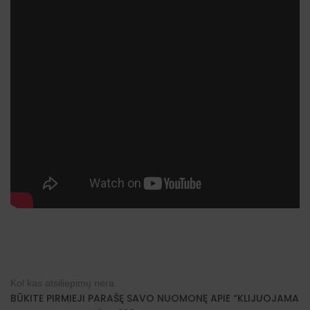
Kol kas atsiliepimų nėra.
BŪKITE PIRMIEJI PARAŠĘ SAVO NUOMONĘ APIE “KLIJUOJAMA