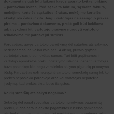
dokumentais gali būti laikomi kasos aparato kvitas, pirkimo
– pardavimo kvitas, PVM sąskaita faktūra, sąskaita faktūra,
mokėjimo kortelės sąskaitos išrašas, mokėjimo kortelės
skaitytuvo čekis ir kita. Jeigu vartotojas neišsaugojo prekės
pirkimo – pardavimo dokumento, prekė gali būti keičiama
arba vykdomi kiti vartotojo prašyme nurodyti vartotojo
reikalavimai tik pardavėjui sutikus.
Pardavėjas, gavęs vartotojo pareiškimą dėl sutarties atsisakymo,
nedelsdamas, ne vėliau kaip per 14 dienų, privalo grąžinti
vartotojui visas jo sumokėtas sumas. Turi būti grąžinamos ir
vartotojo apmokėtos prekių pristatymo išlaidos, nebent vartotojas
buvo pasirinkęs kitą negu verslininko siūlytas pigiausią pristatymo
būdą. Pardavėjas gali negrąžinti vartotojui sumokėtų sumų tol, kol
prekės nepasiekia pardavėjo arba kol vartotojas nepateikia
įrodymų, kad prekės tikrai buvo išsiųstos.
Kokių sutarčių atsisakyti negalima?
Sutarčių dėl pagal specialius vartotojo nurodymus pagamintų
prekių, kurios nėra iš anksto pagamintos ir kurios gaminamos
atsižvelgiant į vartotojo asmeninį pasirinkimą ar nurodymą, arba