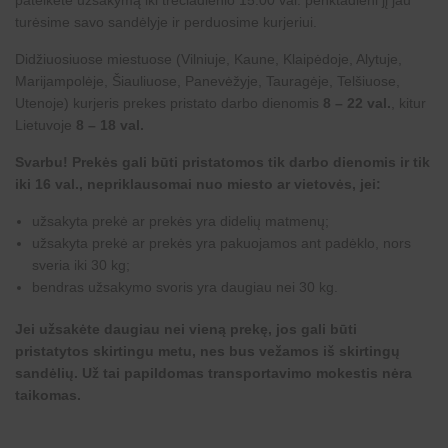
turėsime savo sandėlyje ir perduosime kurjeriui.
Didžiuosiuose miestuose (Vilniuje, Kaune, Klaipėdoje, Alytuje,
Marijampolėje, Šiauliuose, Panevėžyje, Tauragėje, Telšiuose,
Utenoje) kurjeris prekes pristato darbo dienomis
8 – 22 val.
, kitur
Lietuvoje
8 – 18 val.
Svarbu! Prekės gali būti pristatomos tik darbo dienomis ir tik
iki 16 val., nepriklausomai nuo miesto ar vietovės, jei:
užsakyta prekė ar prekės yra didelių matmenų;
užsakyta prekė ar prekės yra pakuojamos ant padėklo, nors
sveria iki 30 kg;
bendras užsakymo svoris yra daugiau nei 30 kg.
Jei užsakėte daugiau nei vieną prekę, jos gali būti
pristatytos skirtingu metu, nes bus vežamos iš skirtingų
sandėlių. Už tai papildomas transportavimo mokestis nėra
taikomas.