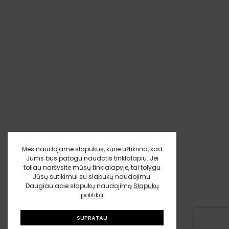
Mes naudojame slapukus, kurie užtikrina, kad
Jums bus patogu naudotis tinklalapiu. Jei
toliau naršysite mūsų tinklalapyje, tai tolygu
Jūsų sutikimui su slapukų naudojimu.
Daugiau apie slapukų naudojimą
Slapukų
politika
SUPRATAU