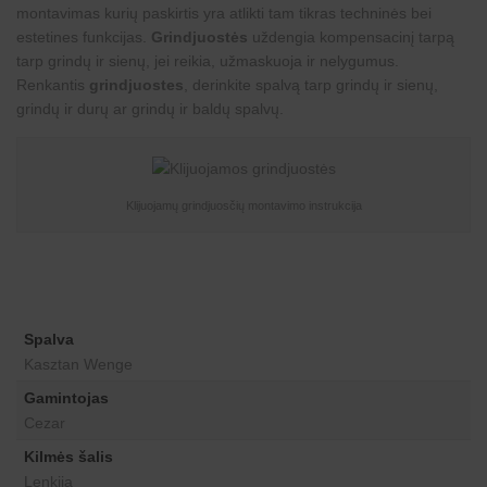
montavimas kurių paskirtis yra atlikti tam tikras techninės bei
estetines funkcijas.
Grindjuostės
uždengia kompensacinį tarpą
tarp grindų ir sienų, jei reikia, užmaskuoja ir nelygumus.
Renkantis
grindjuostes
, derinkite spalvą tarp grindų ir sienų,
grindų ir durų ar grindų ir baldų spalvų.
Klijuojamų grindjuosčių montavimo instrukcija
Spalva
Kasztan Wenge
Gamintojas
Cezar
Kilmės šalis
Lenkija