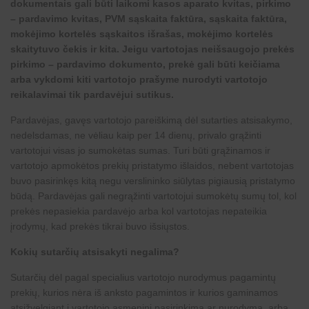
dokumentais gali būti laikomi kasos aparato kvitas, pirkimo
– pardavimo kvitas, PVM sąskaita faktūra, sąskaita faktūra,
mokėjimo kortelės sąskaitos išrašas, mokėjimo kortelės
skaitytuvo čekis ir kita. Jeigu vartotojas neišsaugojo prekės
pirkimo – pardavimo dokumento, prekė gali būti keičiama
arba vykdomi kiti vartotojo prašyme nurodyti vartotojo
reikalavimai tik pardavėjui sutikus.
Pardavėjas, gavęs vartotojo pareiškimą dėl sutarties atsisakymo,
nedelsdamas, ne vėliau kaip per 14 dienų, privalo grąžinti
vartotojui visas jo sumokėtas sumas. Turi būti grąžinamos ir
vartotojo apmokėtos prekių pristatymo išlaidos, nebent vartotojas
buvo pasirinkęs kitą negu verslininko siūlytas pigiausią pristatymo
būdą. Pardavėjas gali negrąžinti vartotojui sumokėtų sumų tol, kol
prekės nepasiekia pardavėjo arba kol vartotojas nepateikia
įrodymų, kad prekės tikrai buvo išsiųstos.
Kokių sutarčių atsisakyti negalima?
Sutarčių dėl pagal specialius vartotojo nurodymus pagamintų
prekių, kurios nėra iš anksto pagamintos ir kurios gaminamos
atsižvelgiant į vartotojo asmeninį pasirinkimą ar nurodymą, arba