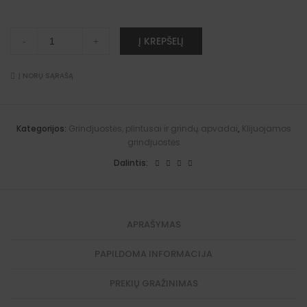
Klijuojama
A
Į KREPŠELĮ
-
+
PVC
l
grindjuostė
t
TP
e
176
Į NORŲ SĄRAŠĄ
r
quantity
n
a
t
i
Kategorijos:
Grindjuostės, plintusai ir grindų apvadai
,
Klijuojamos
v
grindjuostės
e
:
Dalintis:
APRAŠYMAS
PAPILDOMA INFORMACIJA
PREKIŲ GRAŽINIMAS