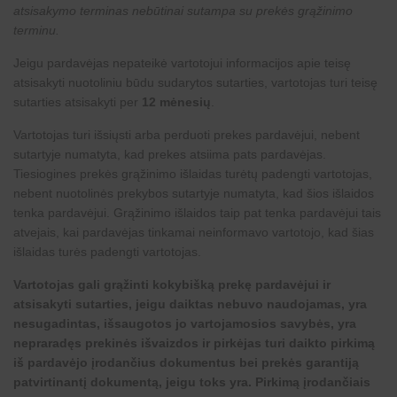
atsisakymo terminas nebūtinai sutampa su prekės grąžinimo
terminu.
Jeigu pardavėjas nepateikė vartotojui informacijos apie teisę
atsisakyti nuotoliniu būdu sudarytos sutarties, vartotojas turi teisę
sutarties atsisakyti per
12 mėnesių
.
Vartotojas turi išsiųsti arba perduoti prekes pardavėjui, nebent
sutartyje numatyta, kad prekes atsiima pats pardavėjas.
Tiesiogines prekės grąžinimo išlaidas turėtų padengti vartotojas,
nebent nuotolinės prekybos sutartyje numatyta, kad šios išlaidos
tenka pardavėjui. Grąžinimo išlaidos taip pat tenka pardavėjui tais
atvejais, kai pardavėjas tinkamai neinformavo vartotojo, kad šias
išlaidas turės padengti vartotojas.
Vartotojas gali grąžinti kokybišką prekę pardavėjui ir
atsisakyti sutarties, jeigu daiktas nebuvo naudojamas, yra
nesugadintas, išsaugotos jo vartojamosios savybės, yra
nepraradęs prekinės išvaizdos ir pirkėjas turi daikto pirkimą
iš pardavėjo įrodančius dokumentus bei prekės garantiją
patvirtinantį dokumentą, jeigu toks yra. Pirkimą įrodančiais