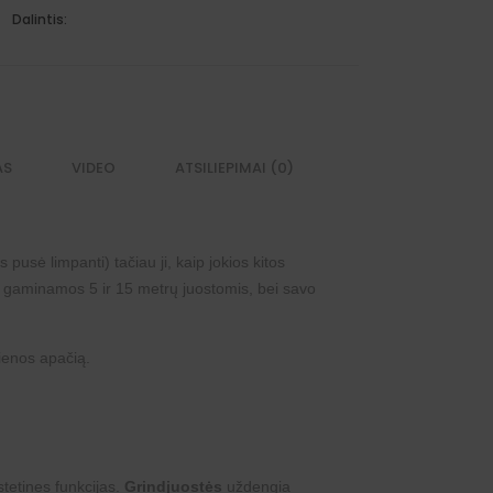
Dalintis:
AS
VIDEO
ATSILIEPIMAI (0)
pusė limpanti) tačiau ji, kaip jokios kitos
gaminamos 5 ir 15 metrų juostomis, bei savo
sienos apačią.
stetines funkcijas.
Grindjuostės
uždengia