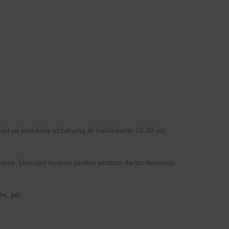
kad jei pateikėte užsakymą iki trečiadienio 15.00 val.
iuose, Utenoje) kurjeris prekes pristato darbo dienomis
s, jei: