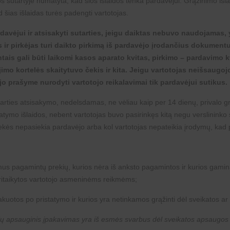
 sutartyje numatyta, kad šios išlaidos tenka pardavėjui. Grąžinimo išlaid
šias išlaidas turės padengti vartotojas.
rdavėjui ir atsisakyti sutarties, jeigu daiktas nebuvo naudojamas
 ir pirkėjas turi daikto pirkimą iš pardavėjo įrodančius dokumentu
tais gali būti laikomi kasos aparato kvitas, pirkimo – pardavimo k
imo kortelės skaitytuvo čekis ir kita. Jeigu vartotojas neišsaug
ojo prašyme nurodyti vartotojo reikalavimai tik pardavėjui sutikus.
arties atsisakymo, nedelsdamas, ne vėliau kaip per 14 dienų, privalo grą
tymo išlaidos, nebent vartotojas buvo pasirinkęs kitą negu verslininko 
ekės nepasiekia pardavėjo arba kol vartotojas nepateikia įrodymų, kad p
mus pagamintų prekių, kurios nėra iš anksto pagamintos ir kurios gamina
pritaikytos vartotojo asmeninėms reikmėms;
kuotos po pristatymo ir kurios yra netinkamos grąžinti dėl sveikatos ar
kurių apsauginis įpakavimas yra iš esmės svarbus dėl sveikatos apsaugos 