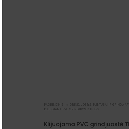
PAGRINDINIS
GRINDJUOSTĖS, PLINTUSAI IR GRINDŲ A
KLIJUOJAMA PVC GRINDJUOSTĖ TP 156
Klijuojama PVC grindjuostė T