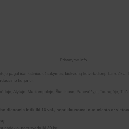
tojo pagal išankstinius užsakymus, kiekvieną ketvirtadienį. Tai reiškia, 
erduosime kurjeriui.
pėdoje, Alytuje, Marijampolėje, Šiauliuose, Panevėžyje, Tauragėje, Telš
bo dienomis ir tik iki 16 val., nepriklausomai nuo miesto ar vietovė
nų;
 padėklo, nors sveria iki 30 kg;