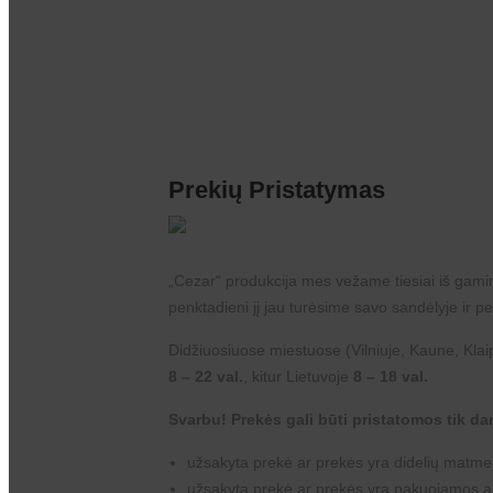
Prekių Pristatymas
„
Cezar
“ produkcija mes vežame tiesiai iš gamin
penktadieni jį jau turėsime savo sandėlyje ir p
Didžiuosiuose miestuose (Vilniuje, Kaune, Klai
8 – 22 val.
, kitur Lietuvoje
8 – 18 val.
Svarbu! Prekės gali būti pristatomos tik dar
užsakyta prekė ar prekės yra didelių matme
užsakyta prekė ar prekės yra pakuojamos ant