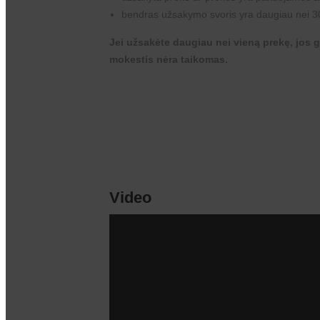
bendras užsakymo svoris yra daugiau nei 3
Jei užsakėte daugiau nei vieną prekę, jos g
mokestis nėra taikomas.
Video