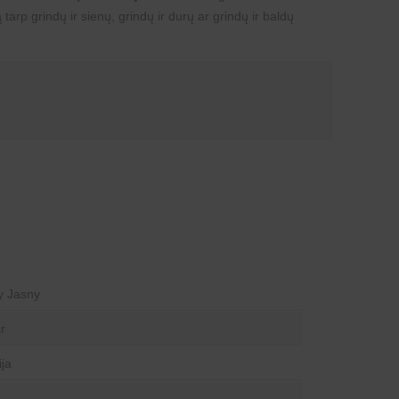
ą tarp grindų ir sienų, grindų ir durų ar grindų ir baldų
y Jasny
r
ija