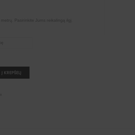
etrų. Pasirinkite Jums reikalingą ilgį.
Į KREPŠELĮ
UI