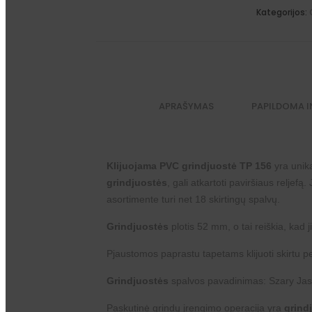
Kategorijos:
APRAŠYMAS
PAPILDOMA 
Klijuojama PVC grindjuostė TP 156
yra unika
grindjuostės
, gali atkartoti paviršiaus reljef
asortimente turi net 18 skirtingų spalvų.
Grindjuostės
plotis 52 mm, o tai reiškia, kad j
Pjaustomos paprastu tapetams klijuoti skirtu pe
Grindjuostės
spalvos pavadinimas: Szary Ja
Paskutinė grindų įrengimo operacija yra
grind