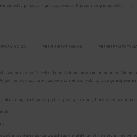
Grindjuostės, plintusai ir grindų apvadai
,
Klijuojamos grindjuostės
INFORMACIJA
PREKIŲ GRAŽINIMAS
PREKIŲ PRISTATYM
li savo atliekama funkcija. Ją ne tik labai paprasta sumontuoti (viena jos 
ą. Ją galima montuoti prie užapvalintu sienų ar kolonų. Šios
grindjuostės
i gali uždengti iki 2 cm tarpą tarp grindų ir sienos, bei 2,5 cm uždengti 
iliuku.
sny
juosčių
montavimas kurių paskirtis yra atlikti tam tikras techninės bei e