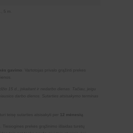
., 5 m.
ekės gavimo
. Vartotojas privalo grąžinti prekes
ienos.
žio 15 d., įskaitant ir nedarbo dienas. Tačiau, jeigu
imiausios darbo dienos. Sutarties atsisakymo terminas
uri teisę sutarties atsisakyti per
12 mėnesių
.
. Tiesiogines prekės grąžinimo išlaidas turėtų