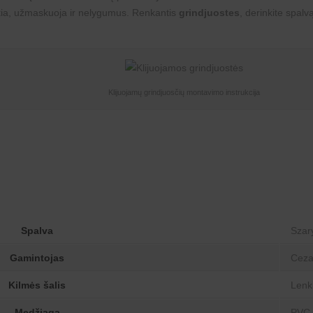
eikia, užmaskuoja ir nelygumus. Renkantis
grindjuostes
, derinkite spalv
Klijuojamų grindjuosčių montavimo instrukcija
Spalva
Szar
Gamintojas
Ceza
Kilmės šalis
Lenk
Medžiaga
PVC