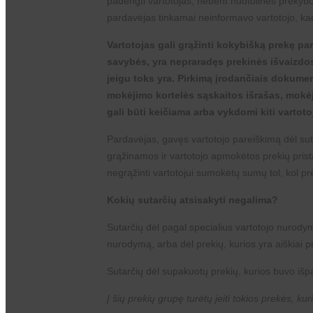
padengti vartotojas, nebent nuotolinės prekybos
pardavėjas tinkamai neinformavo vartotojo, kad 
Vartotojas gali grąžinti kokybišką prekę pa
savybės, yra nepraradęs prekinės išvaizdos
jeigu toks yra. Pirkimą įrodančiais dokumen
mokėjimo kortelės sąskaitos išrašas, mokėj
gali būti keičiama arba vykdomi kiti vartot
Pardavėjas, gavęs vartotojo pareiškimą dėl sut
grąžinamos ir vartotojo apmokėtos prekių prista
negrąžinti vartotojui sumokėtų sumų tol, kol pr
Kokių sutarčių atsisakyti negalima?
Sutarčių dėl pagal specialius vartotojo nurody
nurodymą, arba dėl prekių, kurios yra aiškiai 
Sutarčių dėl supakuotų prekių, kurios buvo išpa
Į šių prekių grupę turėtų įeiti tokios prekės, 