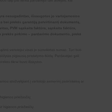
os taip pat tenka pardavėjui tais atvejais, kai
, yra nesugadintas, išsaugotos jo vartojamosios
s bei prekės garantiją patvirtinantį dokumentą,
vitas, PVM sąskaita faktūra, sąskaita faktūra,
ojo prekės pirkimo – pardavimo dokumento, prekė
žinti vartotojui visas jo sumokėtas sumas. Turi būti
siūlytas pigiausią pristatymo būdą. Pardavėjas gali
rekės tikrai buvo išsiųstos.
mos atsižvelgiant į vartotojo asmeninį pasirinkimą ar
 higienos priežasčių;
ir higienos priežasčių.