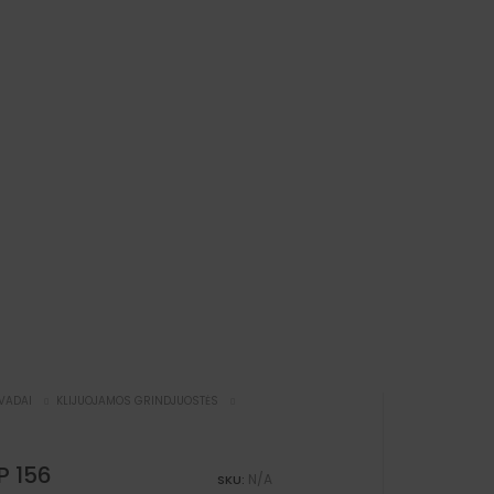
PVADAI
KLIJUOJAMOS GRINDJUOSTĖS
P 156
N/A
SKU: