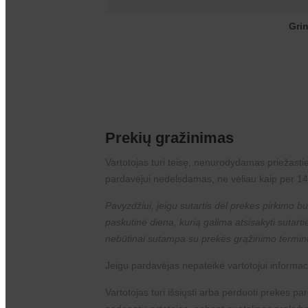
Grin
Prekių gražinimas
Vartotojas turi teisę, nenurodydamas priežastie
pardavėjui nedelsdamas, ne vėliau kaip per 14
Pavyzdžiui, jeigu sutartis dėl prekės pirkimo bu
paskutinė diena, kurią galima atsisakyti sutar
nebūtinai sutampa su prekės grąžinimo termin
Jeigu pardavėjas nepateikė vartotojui informacij
Vartotojas turi išsiųsti arba perduoti prekes p