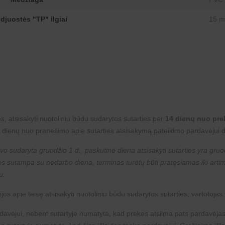
djuostės "TP" ilgiai
15 m
s, atsisakyti nuotoliniu būdu sudarytos sutarties per
14 dienų nuo pr
 dienų nuo pranešimo apie sutarties atsisakymą pateikimo pardavėjui d
vo sudaryta gruodžio 1 d., paskutinė diena atsisakyti sutarties yra gruod
ties sutampa su nedarbo diena, terminas turėtų būti pratęsiamas iki art
u.
os apie teisę atsisakyti nuotoliniu būdu sudarytos sutarties, vartotojas t
ardavėjui, nebent sutartyje numatyta, kad prekes atsiima pats pardavėjas