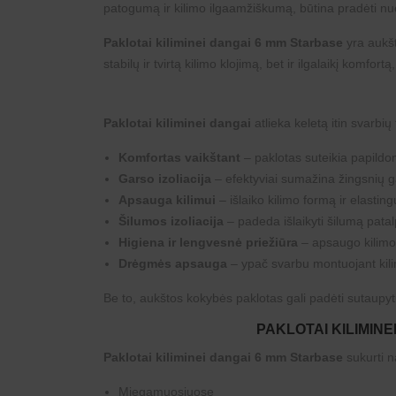
patogumą ir kilimo ilgaamžiškumą, būtina pradėti n
Paklotai kiliminei dangai 6 mm Starbase
yra aukšt
stabilų ir tvirtą kilimo klojimą, bet ir ilgalaikį komfo
Paklotai kiliminei dangai
atlieka keletą itin svarbių 
Komfortas vaikštant
– paklotas suteikia papild
Garso izoliacija
– efektyviai sumažina žingsnių g
Apsauga kilimui
– išlaiko kilimo formą ir elasti
Šilumos izoliacija
– padeda išlaikyti šilumą patal
Higiena ir lengvesnė priežiūra
– apsaugo kilimo 
Drėgmės apsauga
– ypač svarbu montuojant kili
Be to, aukštos kokybės paklotas gali padėti sutaupyti
PAKLOTAI KILIMIN
Paklotai kiliminei dangai 6 mm
Starbase
sukurti n
Miegamuosiuose