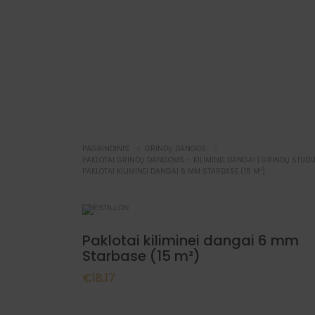
PAGRINDINIS
GRINDŲ DANGOS
PAKLOTAI GRINDŲ DANGOMS – KILIMINEI DANGAI | GRINDŲ STUDI
PAKLOTAI KILIMINEI DANGAI 6 MM STARBASE (15 M²)
Paklotai kiliminei dangai 6 mm
Starbase (15 m²)
€
18.17