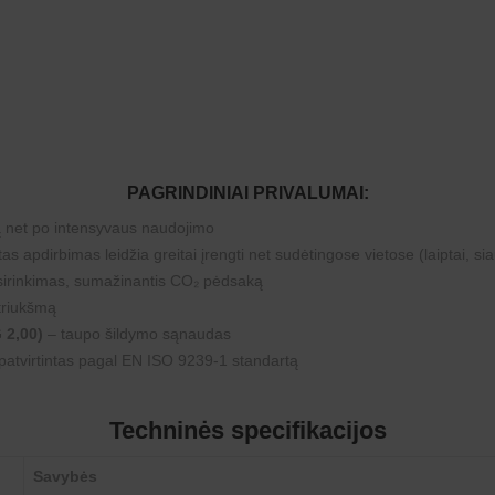
PAGRINDINIAI PRIVALUMAI:
ą net po intensyvaus naudojimo
s apdirbimas leidžia greitai įrengti net sudėtingose vietose (laiptai, siau
sirinkimas, sumažinantis CO₂ pėdsaką
 triukšmą
 2,00)
– taupo šildymo sąnaudas
tvirtintas pagal EN ISO 9239-1 standartą
Techninės specifikacijos
Savybės