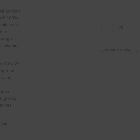
tai aukštos
s iš 100%
Paklotai
ankstus ir
-
kiliminei
nėse
dangai
 saugo
6
mm
i šiluminį
Starbase
Į NORŲ SĄRAŠĄ
(15
m²)
quantity
mą (∆Lw 27
pagerina
syviai
,
Tinka
ių grindų
srinės
 šis