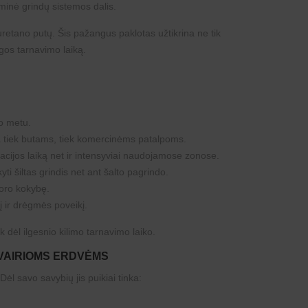
inė grindų sistemos dalis.
uretano putų. Šis pažangus paklotas užtikrina ne tik
angos tarnavimo laiką.
o metu.
ka tiek butams, tiek komercinėms patalpoms.
acijos laiką net ir intensyviai naudojamose zonose.
i šiltas grindis net ant šalto pagrindo.
 oro kokybę.
 ir drėgmės poveikį.
 dėl ilgesnio kilimo tarnavimo laiko.
ĮVAIRIOMS ERDVĖMS
ėl savo savybių jis puikiai tinka: