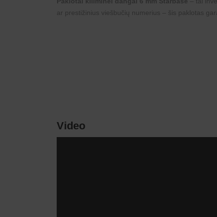
Paklotai kiliminei dangai 6 mm Starbase
– tai inv
ar prestižinius viešbučių numerius – šis paklotas gar
Video