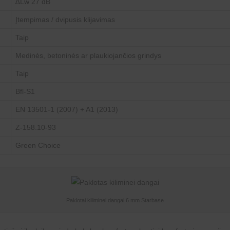
∆Lw 27 dB
Įtempimas / dvipusis klijavimas
Taip
Medinės, betoninės ar plaukiojančios grindys
Taip
Bfl-S1
EN 13501-1 (2007) + A1 (2013)
Z-158.10-93
Green Choice
Paklotai kiliminei dangai 6 mm Starbase