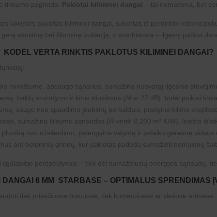
uo tinkamo pagrindo.
Paklotai kiliminei dangai
– tai nematoma, bet esm
os kokybės paklotas kiliminei dangai, sukurtas iš perdirbto rebond poli
rtą, gerą akustinę bei šiluminę izoliaciją, o svarbiausia – ilgesnį pačios d
KODĖL VERTA RINKTIS PAKLOTUS KILIMINEI DANGAI?
funkcijų:
omo minkštumo, apsaugo sąnarius, sumažina nuovargį ilgesnio stovėjim
arsą, baldų stumdymo ir kitus triukšmus (∆Lw 27 dB), todėl puikiai tin
ngumą, saugo nuo spaudimo įdubimų po baldais, prailgina kilimo eksploat
pose, sumažina šildymo sąnaudas (R-vertė 0,200 m² K/W), leidžia išlaikyt
pluoštą nuo užsiteršimo, palengvina valymą ir palaiko geresnę vidaus
mus ant betoninių grindų, kur paklotas padeda sumažinti nemalonų šaltį
 ilgalaikėje perspektyvoje – tiek dėl sumažėjusių energijos sąnaudų, tiek
EI DANGAI 6 MM STARBASE – OPTIMALUS SPRENDIMAS 
audoti tiek privačiuose būstuose, tiek komercinėse ar viešose erdvėse. D