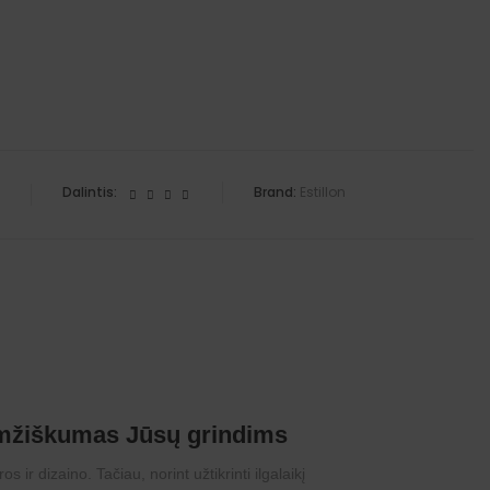
Dalintis:
Brand:
Estillon
aamžiškumas Jūsų grindims
ir dizaino. Tačiau, norint užtikrinti ilgalaikį