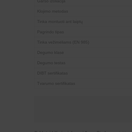
Garso izoliacija
Klojimo metodas
Tinka montuoti ant laiptų
Pagrindo tipas
Tinka vežimėliams (EN 985)
Degumo klasė
Degumo testas
DIBT sertifikatas
Tvarumo sertifikatas