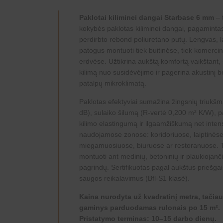
Paklotai kiliminei dangai Starbase 6 mm
– 
kokybės paklotas kiliminei dangai, pagaminta
perdirbto rebond poliuretano putų. Lengvas, l
patogus montuoti tiek buitinėse, tiek komerci
erdvėse. Užtikrina aukštą komfortą vaikštant,
kilimą nuo susidėvėjimo ir pagerina akustinį be
patalpų mikroklimatą.
Paklotas efektyviai sumažina žingsnių triukš
dB), sulaiko šilumą (R-vertė 0,200 m² K/W), 
kilimo elastingumą ir ilgaamžiškumą net inten
naudojamose zonose: koridoriuose, laiptinėse
miegamuosiuose, biuruose ar restoranuose. 
montuoti ant medinių, betoninių ir plaukiojanč
pagrindų. Sertifikuotas pagal aukštus priešgai
saugos reikalavimus (Bfl-S1 klasė).
Kaina nurodyta už kvadratinį metra, tačiau
gaminys parduodamas rulonais po 15 m².
Pristatymo terminas: 10–15 darbo dienų.