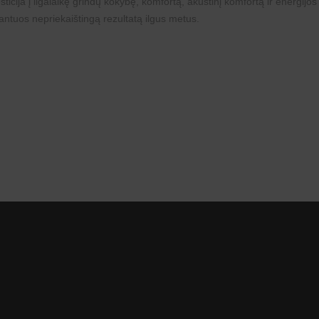
esticija į ilgalaikę grindų kokybę, komfortą, akustinį komfortą ir energi
antuos nepriekaištingą rezultatą ilgus metus.