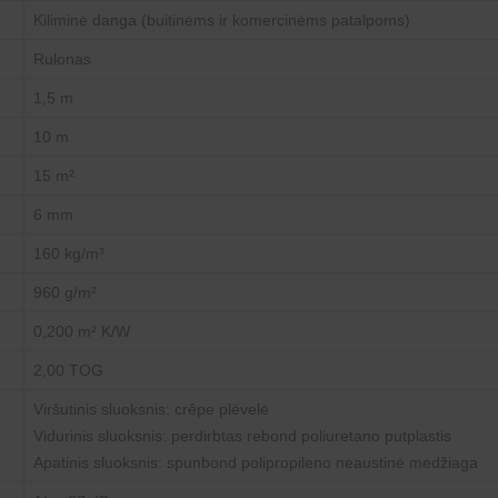
Kiliminė danga (buitinėms ir komercinėms patalpoms)
Rulonas
1,5 m
10 m
15 m²
6 mm
160 kg/m³
960 g/m²
0,200 m² K/W
2,00 TOG
Viršutinis sluoksnis: crêpe plėvelė
Vidurinis sluoksnis: perdirbtas rebond poliuretano putplastis
Apatinis sluoksnis: spunbond polipropileno neaustinė medžiaga