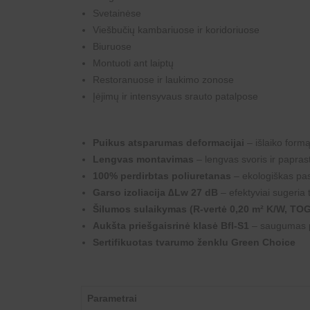
Svetainėse
Viešbučių kambariuose ir koridoriuose
Biuruose
Montuoti ant laiptų
Restoranuose ir laukimo zonose
Įėjimų ir intensyvaus srauto patalpose
Puikus atsparumas deformacijai
– išlaiko form
Lengvas montavimas
– lengvas svoris ir paprasta
100% perdirbtas poliuretanas
– ekologiškas pa
Garso izoliacija ∆Lw 27 dB
– efektyviai sugeria
Šilumos sulaikymas (R-vertė 0,20 m² K/W, TOG
Aukšta priešgaisrinė klasė Bfl-S1
– saugumas pa
Sertifikuotas tvarumo ženklu Green Choice
Parametrai