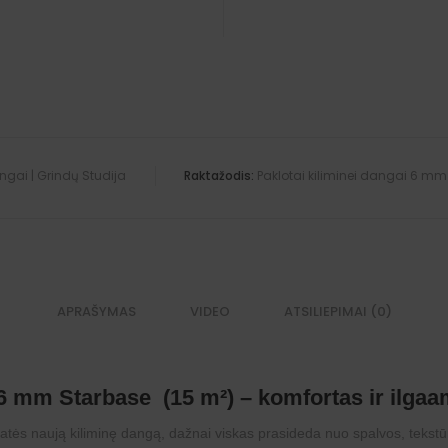
ngai | Grindų Studija
Raktažodis:
Paklotai kiliminei dangai 6 mm
APRAŠYMAS
VIDEO
ATSILIEPIMAI (0)
i 6 mm Starbase (15 m²) – komfortas ir ilg
atės naują kiliminę dangą, dažnai viskas prasideda nuo spalvos, tekstūros 