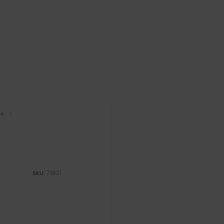
JA
71821
SKU: